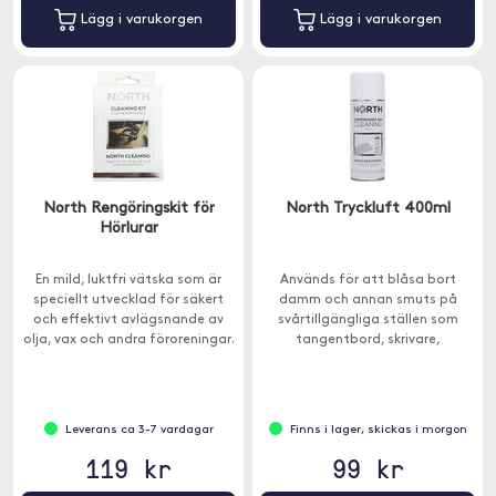
Lägg i varukorgen
Lägg i varukorgen
North Rengöringskit för
North Tryckluft 400ml
Hörlurar
En mild, luktfri vätska som är
Används för att blåsa bort
speciellt utvecklad för säkert
damm och annan smuts på
och effektivt avlägsnande av
svårtillgängliga ställen som
olja, vax och andra föroreningar.
tangentbord, skrivare,
Produkten är avsedd för
datorkomponenter och annan
rengöring av både hörlurar och in
kontorsutrustning.
ear-hörlurar.
Leverans ca 3-7 vardagar
Finns i lager, skickas i morgon
119 kr
99 kr