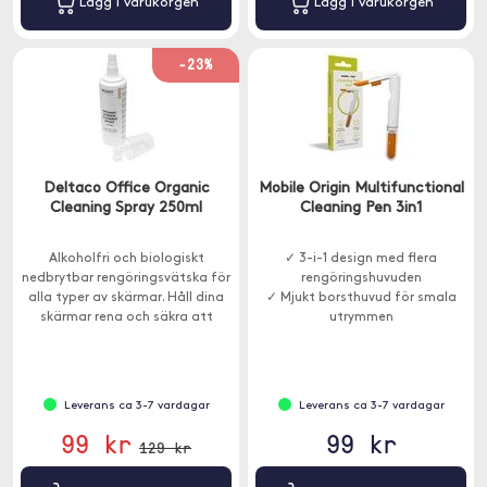
Lägg i varukorgen
Lägg i varukorgen
-23%
Deltaco Office Organic
Mobile Origin Multifunctional
Cleaning Spray 250ml
Cleaning Pen 3in1
Alkoholfri och biologiskt
✓ 3-i-1 design med flera
nedbrytbar rengöringsvätska för
rengöringshuvuden
alla typer av skärmar. Håll dina
✓ Mjukt borsthuvud för smala
skärmar rena och säkra att
utrymmen
använda.
Leverans ca 3-7 vardagar
Leverans ca 3-7 vardagar
99 kr
99 kr
129 kr