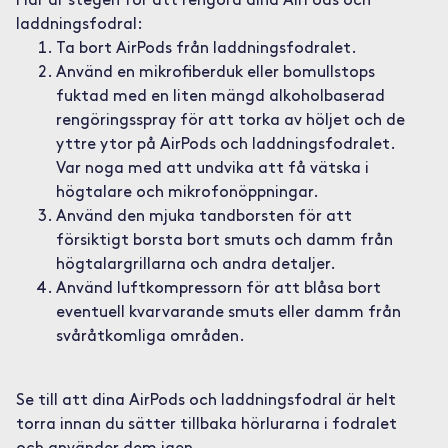
Här är stegen för att rengöra dina AirPods och
laddningsfodral:
Ta bort AirPods från laddningsfodralet.
Använd en mikrofiberduk eller bomullstops
fuktad med en liten mängd alkoholbaserad
rengöringsspray för att torka av höljet och de
yttre ytor på AirPods och laddningsfodralet.
Var noga med att undvika att få vätska i
högtalare och mikrofonöppningar.
Använd den mjuka tandborsten för att
försiktigt borsta bort smuts och damm från
högtalargrillarna och andra detaljer.
Använd luftkompressorn för att blåsa bort
eventuell kvarvarande smuts eller damm från
svåråtkomliga områden.
Se till att dina AirPods och laddningsfodral är helt
torra innan du sätter tillbaka hörlurarna i fodralet