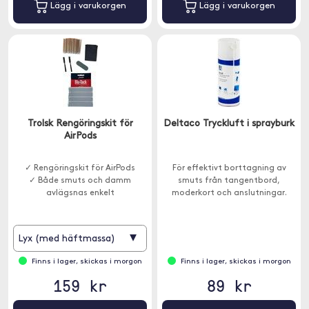
Lägg i varukorgen
Lägg i varukorgen
Trolsk Rengöringskit för
Deltaco Tryckluft i sprayburk
AirPods
✓ Rengöringskit för AirPods
För effektivt borttagning av
✓ Både smuts och damm
smuts från tangentbord,
avlägsnas enkelt
moderkort och anslutningar.
▾
Lyx (med häftmassa)
Finns i lager, skickas i morgon
Finns i lager, skickas i morgon
159 kr
89 kr