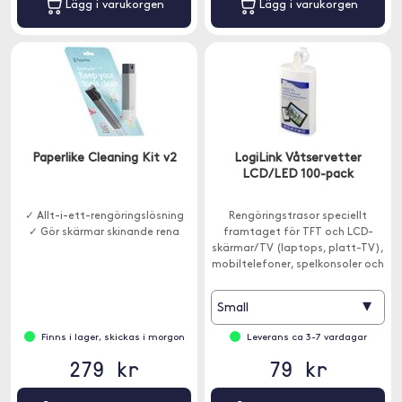
Lägg i varukorgen
Lägg i varukorgen
Paperlike Cleaning Kit v2
LogiLink Våtservetter
LCD/LED 100-pack
✓ Allt-i-ett-rengöringslösning
Rengöringstrasor speciellt
✓ Gör skärmar skinande rena
framtaget för TFT och LCD-
skärmar/TV (laptops, platt-TV),
mobiltelefoner, spelkonsoler och
de flesta glasytor (t.ex. speglar,
linser m.m.).
▾
Small
Finns i lager, skickas i morgon
Leverans ca 3-7 vardagar
279 kr
79 kr