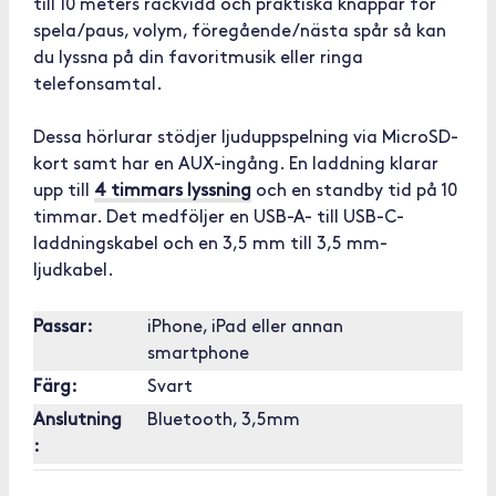
till 10 meters räckvidd och praktiska knappar för
spela/paus, volym, föregående/nästa spår så kan
du lyssna på din favoritmusik eller ringa
telefonsamtal.
Dessa hörlurar stödjer ljuduppspelning via MicroSD-
kort samt har en AUX-ingång. En laddning klarar
upp till
4 timmars lyssning
och en standby tid på 10
timmar. Det medföljer en USB-A- till USB-C-
laddningskabel och en 3,5 mm till 3,5 mm-
ljudkabel.
Passar:
iPhone, iPad eller annan
smartphone
Färg:
Svart
Anslutning
Bluetooth, 3,5mm
: