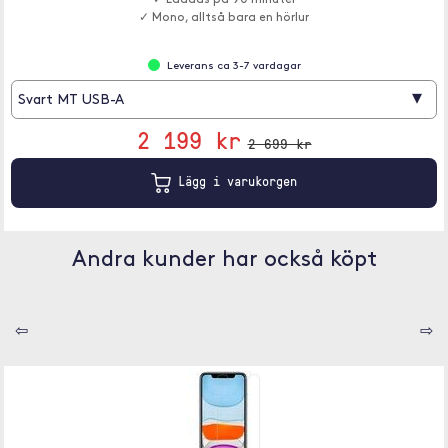
✓ Laddas på 90 minuter
✓ Mono, alltså bara en hörlur
Leverans ca 3-7 vardagar
▾
Svart MT USB-A
2 199 kr
2 699 kr
Lägg i varukorgen
Andra kunder har också köpt
⇦
⇨