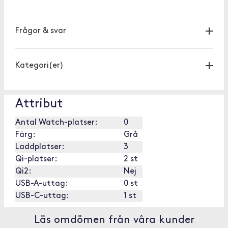
Frågor & svar
Kategori(er)
Attribut
Antal Watch-platser:
0
Färg:
Grå
Laddplatser:
3
Qi-platser:
2 st
Qi2:
Nej
USB-A-uttag:
0 st
USB-C-uttag:
1 st
Läs omdömen från våra kunder