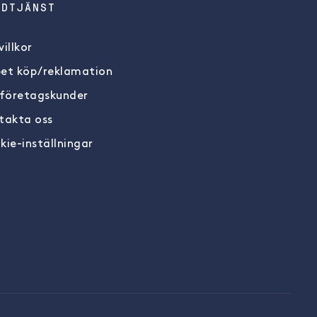
NDTJÄNST
illkor
et köp/reklamation
 företagskunder
takta oss
kie-inställningar