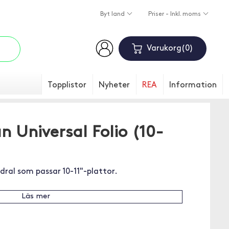
Byt land
Priser - Inkl. moms
Varukorg
0
Topplistor
Nyheter
REA
Information
Universal Folio (10-
ral som passar 10-11"-plattor.
Läs mer