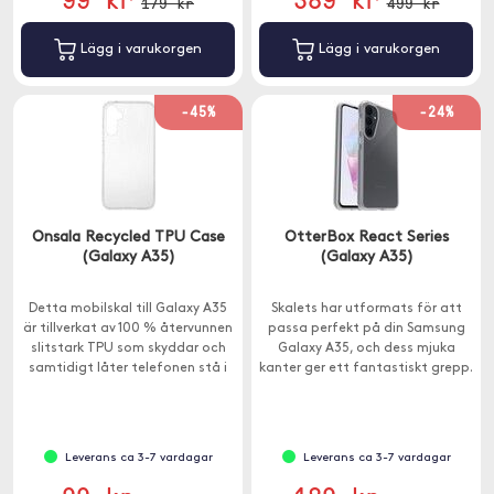
179 kr
499 kr
Lägg i varukorgen
Lägg i varukorgen
-45%
-24%
Onsala Recycled TPU Case
OtterBox React Series
(Galaxy A35)
(Galaxy A35)
Detta mobilskal till Galaxy A35
Skalets har utformats för att
är tillverkat av 100 % återvunnen
passa perfekt på din Samsung
slitstark TPU som skyddar och
Galaxy A35, och dess mjuka
samtidigt låter telefonen stå i
kanter ger ett fantastiskt grepp.
centrum för uppmärksamheten.
Leverans ca 3-7 vardagar
Leverans ca 3-7 vardagar