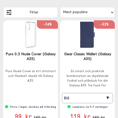
Filter
-34%
-52%
Puro 0.3 Nude Cover (Galaxy
Gear Classic Wallet (Galaxy
A35)
A35)
Puro Nude Cover är ett ultratunt
En smart och praktisk
och flexibelt skydd till Galaxy
kombination av skyddande
A35.
fodral och plånbok för din
Galaxy A35. Tre fack för
bankkort och körkort.
▾
Blå
Finns i lager, skickas på måndag
Leverans ca 3-7 vardagar
99 kr
119 kr
149 kr
249 kr