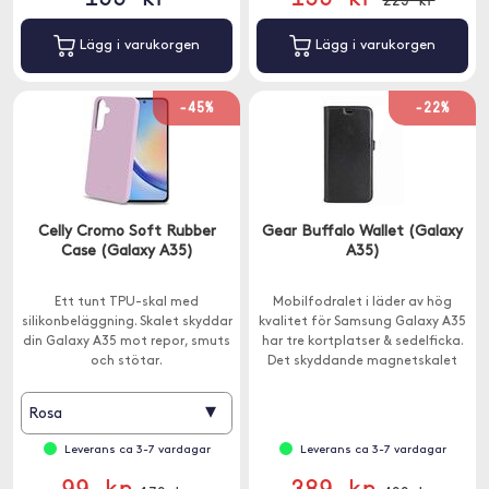
Lägg i varukorgen
Lägg i varukorgen
-45%
-22%
Celly Cromo Soft Rubber
Gear Buffalo Wallet (Galaxy
Case (Galaxy A35)
A35)
Ett tunt TPU-skal med
Mobilfodralet i läder av hög
silikonbeläggning. Skalet skyddar
kvalitet för Samsung Galaxy A35
din Galaxy A35 mot repor, smuts
har tre kortplatser & sedelficka.
och stötar.
Det skyddande magnetskalet
kan användas separat.
▾
Rosa
Leverans ca 3-7 vardagar
Leverans ca 3-7 vardagar
99 kr
389 kr