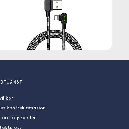
NDTJÄNST
illkor
et köp/reklamation
 företagskunder
takta oss