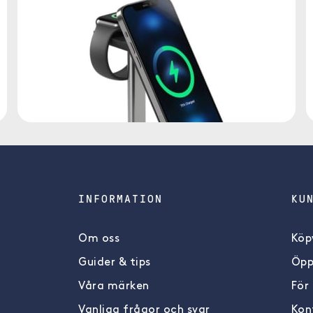
INFORMATION
KU
Om oss
Köpv
Guider & tips
Öpp
Våra märken
För
Vanliga frågor och svar
Kon