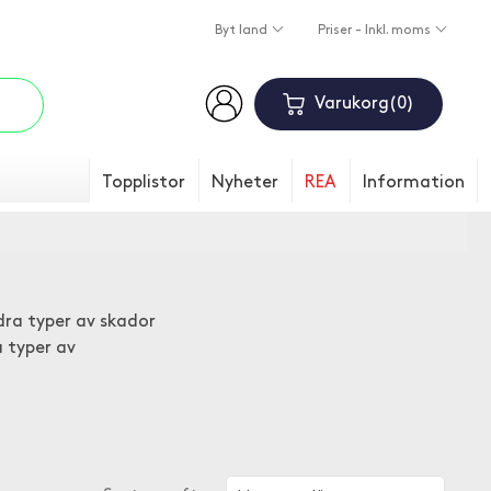
Byt land
Priser - Inkl. moms
Varukorg
0
Topplistor
Nyheter
REA
Information
ndra typer av skador
 typer av