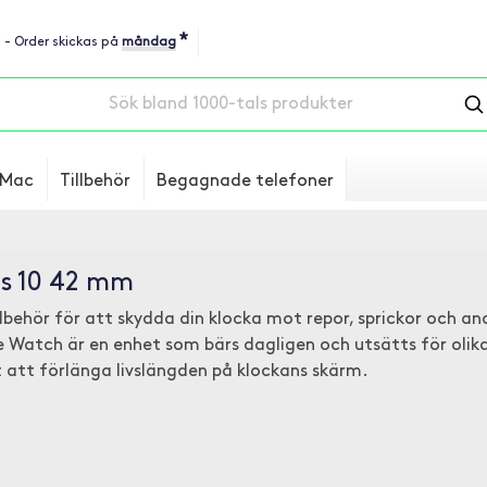
*
u - Order skickas på
måndag
Mac
Tillbehör
Begagnade telefoner
es 10 42 mm
illbehör för att skydda din klocka mot repor, sprickor och a
 Watch är en enhet som bärs dagligen och utsätts för olika
 att förlänga livslängden på klockans skärm.