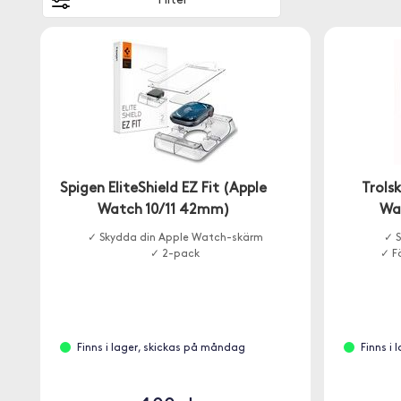
Filter
Spigen EliteShield EZ Fit (Apple
Trols
Watch 10/11 42mm)
Wa
✓ Skydda din Apple Watch-skärm
✓ S
✓ 2-pack
✓ F
Finns i lager, skickas på måndag
Finns i