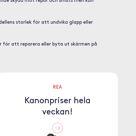
äggande skydd mot repor och smuts men kan
ellens storlek för att undvika glapp eller
r för att reparera eller byta ut skärmen på
REA
Kanonpriser hela
veckan!