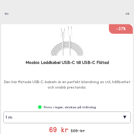
⇦
⇨
-37%
Moobio Laddkabel USB-C till USB-C Flätad
Den här flätade USB-C-kabeln är en perfekt blandning av stil, hållbarhet
och snabb prestanda.
Finns i lager, skickas på måndag
▾
1 m
69 kr
109 kr