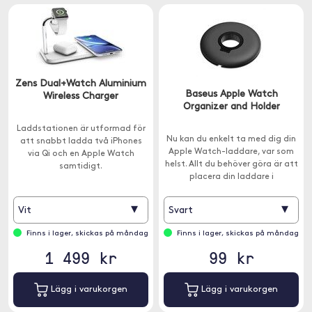
Zens Dual+Watch Aluminium
Baseus Apple Watch
Wireless Charger
Organizer and Holder
Laddstationen är utformad för
Nu kan du enkelt ta med dig din
att snabbt ladda två iPhones
Apple Watch-laddare, var som
via Qi och en Apple Watch
helst. Allt du behöver göra är att
samtidigt.
placera din laddare i
förvaringsstället och rulla ihop
kabeln.
▾
▾
Vit
Svart
Finns i lager, skickas på måndag
Finns i lager, skickas på måndag
1 499 kr
99 kr
Lägg i varukorgen
Lägg i varukorgen