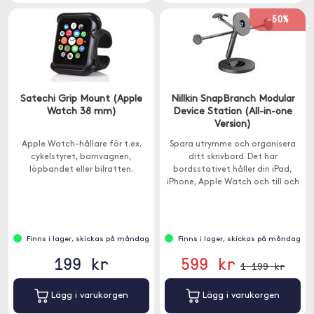
-50%
Satechi Grip Mount (Apple
Nillkin SnapBranch Modular
Watch 38 mm)
Device Station (All-in-one
Version)
Apple Watch-hållare för t.ex.
Spara utrymme och organisera
cykelstyret, barnvagnen,
ditt skrivbord. Det här
löpbandet eller bilratten.
bordsstativet håller din iPad,
iPhone, Apple Watch och till och
med dina hörlurar.
Finns i lager, skickas på måndag
Finns i lager, skickas på måndag
199 kr
599 kr
1 199 kr
Lägg i varukorgen
Lägg i varukorgen