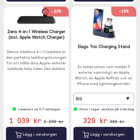
-20%
-18%
Zens 4-in-1 Wireless Charger
(incl. Apple Watch Charger)
Elago Trio Charging Stand
Denna trådlösa 4-i-1-laddare är
den perfekta laddningslösningen
för att hålla dina Apple-enheter
En laddstation som laddar 3
laddade hela tiden. Den dubbla
enheter samtidigt; en Apple
laddaren kan ladda två enheter
Watch, en Apple AirPods och en
trådlöst samtidigt.
iPhone med lightningkontakt.
▾
Blå
Leverans ca 3-7 vardagar
Finns i lager, skickas på måndag
1 039 kr
329 kr
1 299 kr
399 kr
Lägg i varukorgen
Lägg i varukorgen