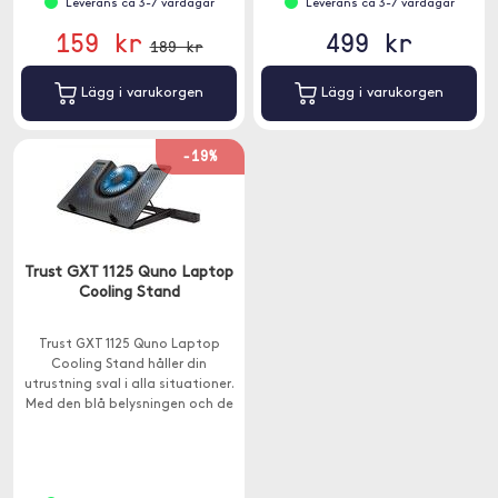
Leverans ca 3-7 vardagar
Leverans ca 3-7 vardagar
159 kr
499 kr
189 kr
Lägg i varukorgen
Lägg i varukorgen
-19%
Trust GXT 1125 Quno Laptop
Cooling Stand
Trust GXT 1125 Quno Laptop
Cooling Stand håller din
utrustning sval i alla situationer.
Med den blå belysningen och de
5 fläktarna kommer du att hålla
dig cool i dubbel bemärkelse.