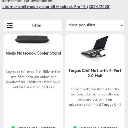
komforten för användaren.
Läs mer ställ med kylning till Macbook Pro 14 (2024/2025)
Filter
Nedis Notebook Cooler Stand
Targus Chill Mat with 4-Port
Laptopställ med 2 st fläktar för
2.0 Hub
att förhindra din enhet blir
överhettad. Ställbart i flera olika
vinklar för att få perfekt
En kompakt kylplatta för din
betraktningsvinkel, så att du kan
bärbara dator. Förvandla din
arbeta bekvämt.
bärbara dator till en
arbetsstation med Targus Chill
Mat+ med 4-ports Hub.