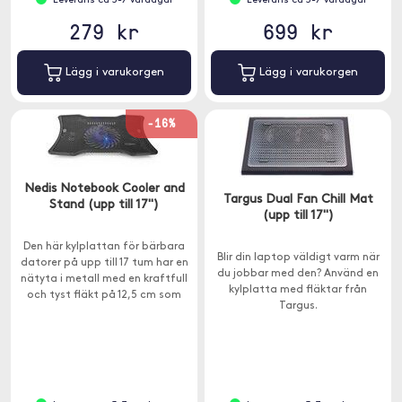
Leverans ca 3-7 vardagar
Leverans ca 3-7 vardagar
279 kr
699 kr
Lägg i varukorgen
Lägg i varukorgen
-16%
Nedis Notebook Cooler and
Targus Dual Fan Chill Mat
Stand (upp till 17")
(upp till 17")
Den här kylplattan för bärbara
Blir din laptop väldigt varm när
datorer på upp till 17 tum har en
du jobbar med den? Använd en
nätyta i metall med en kraftfull
kylplatta med fläktar från
och tyst fläkt på 12,5 cm som
Targus.
förhindrar att enheten
överhettas.