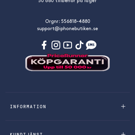
50 680 tillbehör på lager
Orgnr: 556818-4880
support@iphonebutiken.se
INFORMATION
KUNDTJÄNST