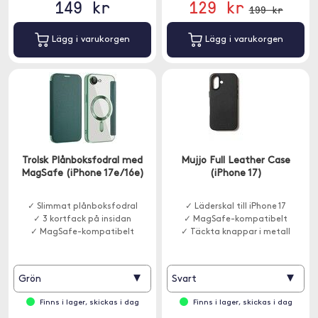
149 kr
129 kr
199 kr
Lägg i varukorgen
Lägg i varukorgen
Trolsk Plånboksfodral med
Mujjo Full Leather Case
MagSafe (iPhone 17e/16e)
(iPhone 17)
✓ Slimmat plånboksfodral
✓ Läderskal till iPhone 17
✓ 3 kortfack på insidan
✓ MagSafe-kompatibelt
✓ MagSafe-kompatibelt
✓ Täckta knappar i metall
▾
▾
Grön
Svart
Finns i lager, skickas i dag
Finns i lager, skickas i dag