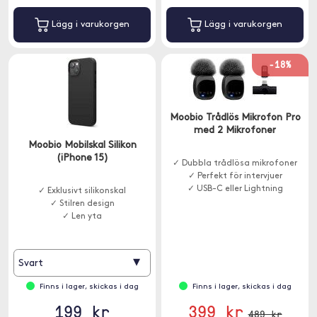
Lägg i varukorgen
Lägg i varukorgen
-18%
Moobio Trådlös Mikrofon Pro
med 2 Mikrofoner
Moobio Mobilskal Silikon
(iPhone 15)
✓ Dubbla trådlösa mikrofoner
✓ Perfekt för intervjuer
✓ USB-C eller Lightning
✓ Exklusivt silikonskal
✓ Stilren design
✓ Len yta
▾
Svart
Finns i lager, skickas i dag
Finns i lager, skickas i dag
199 kr
399 kr
489 kr