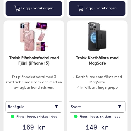
Lägg i varukorgen
Lägg i varukorgen
Trolsk Plånboksfodral med
Trolsk Korthållare med
Fjäril (iPhone 15)
MagSafe
Ett plånboksfodral med 3
✓ Korthållare som fästs med
kortfack, 1 sedelfack och med en
MagSafe
avtagbar handledsrem.
✓ Infällbart fingergrepp
▾
▾
Roséguld
Svart
Finns i lager, skickas i dag
Finns i lager, skickas i dag
169 kr
149 kr