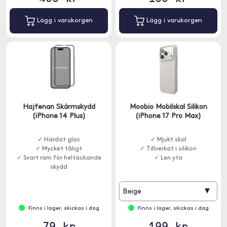
Lägg i varukorgen
Lägg i varukorgen
Hajfenan Skärmskydd
Moobio Mobilskal Silikon
(iPhone 14 Plus)
(iPhone 17 Pro Max)
✓ Härdat glas
✓ Mjukt skal
✓ Mycket tåligt
✓ Tillverkat i silikon
✓ Svart ram för heltäckande
✓ Len yta
skydd
▾
Beige
Finns i lager, skickas i dag
Finns i lager, skickas i dag
79 kr
199 kr