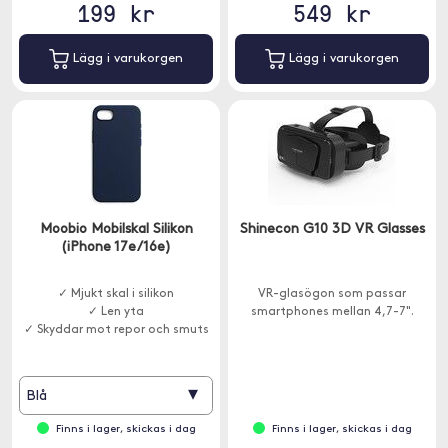
199 kr
549 kr
Lägg i varukorgen
Lägg i varukorgen
Moobio Mobilskal Silikon
Shinecon G10 3D VR Glasses
(iPhone 17e/16e)
✓ Mjukt skal i silikon
VR-glasögon som passar
✓ Len yta
smartphones mellan 4,7-7".
✓ Skyddar mot repor och smuts
▾
Blå
Finns i lager, skickas i dag
Finns i lager, skickas i dag