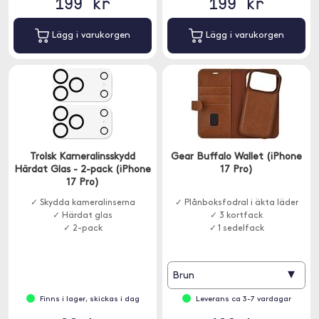
199 kr
199 kr
Lägg i varukorgen
Lägg i varukorgen
Trolsk Kameralinsskydd
Gear Buffalo Wallet (iPhone
Härdat Glas - 2-pack (iPhone
17 Pro)
17 Pro)
✓ Skydda kameralinserna
✓ Plånboksfodral i äkta läder
✓ Härdat glas
✓ 3 kortfack
✓ 2-pack
✓ 1 sedelfack
▾
Brun
Finns i lager, skickas i dag
Leverans ca 3-7 vardagar