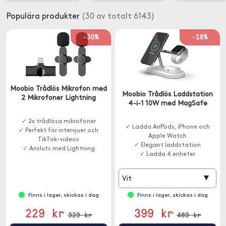
Populära produkter
(30 av totalt 6143)
-30%
-18%
Moobio Trådlös Mikrofon med
Moobio Trådlös Laddstation
2 Mikrofoner Lightning
4-i-1 10W med MagSafe
✓ 2x trådlösa mikrofoner
✓ Ladda AirPods, iPhone och
✓ Perfekt för intervjuer och
Apple Watch
TikTok-videos
✓ Elegant laddstation
✓ Ansluts med Lightning
✓ Ladda 4 enheter
▾
Vit
Finns i lager, skickas i dag
Finns i lager, skickas i dag
229 kr
399 kr
329 kr
489 kr