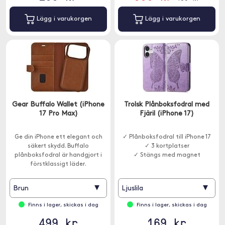
Lägg i varukorgen
Lägg i varukorgen
Gear Buffalo Wallet (iPhone
Trolsk Plånboksfodral med
17 Pro Max)
Fjäril (iPhone 17)
Ge din iPhone ett elegant och
✓ Plånboksfodral till iPhone 17
säkert skydd. Buffalo
✓ 3 kortplatser
plånboksfodral är handgjort i
✓ Stängs med magnet
förstklassigt läder.
▾
▾
Brun
Ljuslila
Finns i lager, skickas i dag
Finns i lager, skickas i dag
499 kr
169 kr