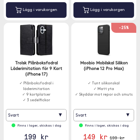
Lägg i varukorgen
Lägg i varukorgen
-25%
Trolsk Plånboksfodral
Moobio Mobilskal Silikon
Läderimitation för 9 Kort
(iPhone 12 Pro Max)
(iPhone 17)
✓ Plånboksfodral i
✓ Tunt silikonskal
läderimitation
✓ Matt yta
✓ 9 kortplatser
✓ Skyddar mot repor och smuts
✓ 3 sedelfickor
▾
▾
Svart
Svart
Finns i lager, skickas i dag
Finns i lager, skickas i dag
199 kr
149 kr
199 kr