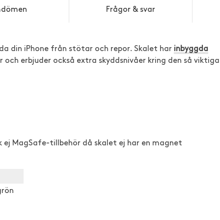
dömen
Frågor & svar
a din iPhone från stötar och repor. Skalet har
inbyggda
 och erbjuder också extra skyddsnivåer kring den så viktiga
ej MagSafe-tillbehör då skalet ej har en magnet
 grön