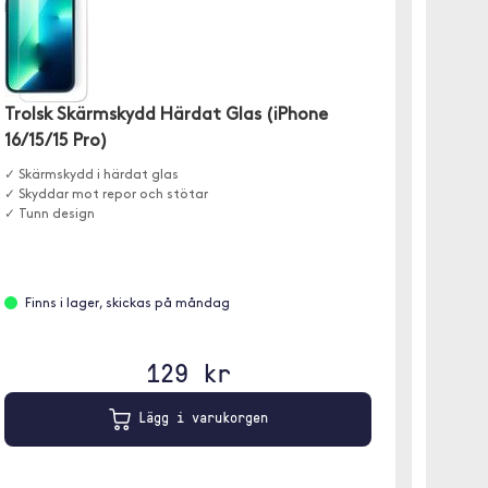
Trolsk Skärmskydd Härdat Glas (iPhone
Trolsk
16/15/15 Pro)
4/Air 
✓ Skärmskydd i härdat glas
✓ Skärm
✓ Skyddar mot repor och stötar
✓ Enkel 
✓ Tunn design
✓ Skydd
Finns i lager, skickas på måndag
Finn
129 kr
Lägg i varukorgen