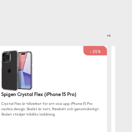
⇨
-35%
Spigen Crystal Flex (iPhone 15 Pro)
Spigen
Crystal Flex är tillverkat för att visa upp iPhone 15 Pro
Liquid C
vackra design. Skalet är tunt, flexibelt och genomskinligt.
15 Pro.
Skalet stödjer trådlös laddning.