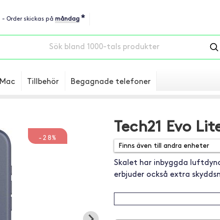
*
u - Order skickas på
måndag
Mac
Tillbehör
Begagnade telefoner
Tech21 Evo Lit
-28%
Skalet har inbyggda luftdyno
erbjuder också extra skyddsn