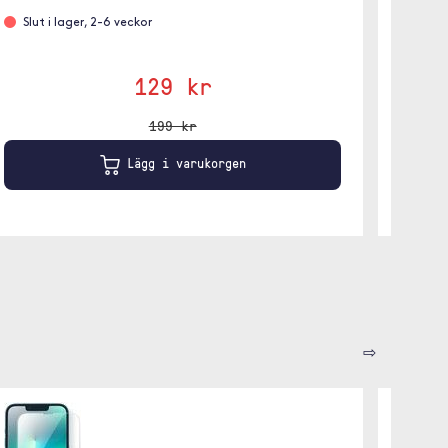
Slut i lager, 2-6 veckor
Leve
Rosa/
129 kr
199 kr
Lägg i varukorgen
⇨