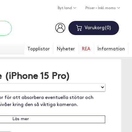
Byt land
Priser - Inkl. moms
Varukorg
0
Topplistor
Nyheter
REA
Information
e (iPhone 15 Pro)
r för att absorbera eventuella stötar och
ivåer kring den så viktiga kameran.
Läs mer