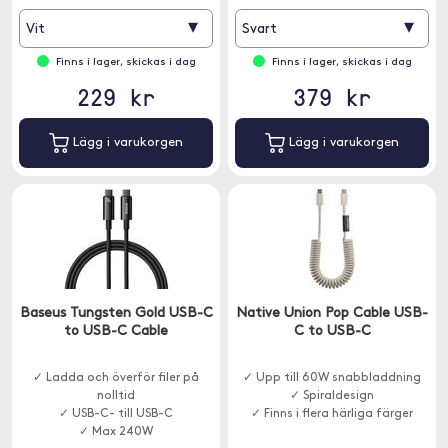
▾
▾
Vit
Svart
Finns i lager, skickas i dag
Finns i lager, skickas i dag
229 kr
379 kr
Lägg i varukorgen
Lägg i varukorgen
Baseus Tungsten Gold USB-C
Native Union Pop Cable USB-
to USB-C Cable
C to USB-C
✓ Ladda och överför filer på
✓ Upp till 60W snabbladdning
nolltid
✓ Spiraldesign
✓ USB-C- till USB-C
✓ Finns i flera härliga färger
✓ Max 240W