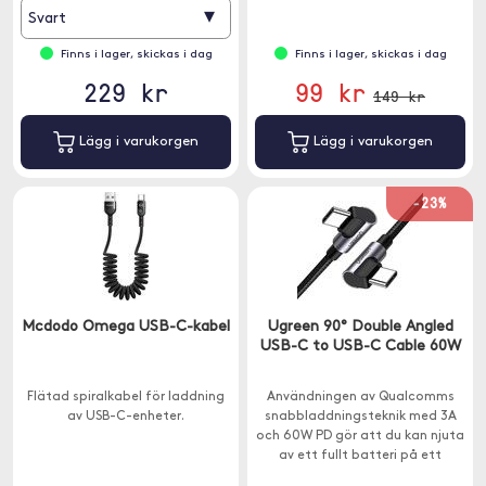
▾
Svart
Finns i lager, skickas i dag
Finns i lager, skickas i dag
229 kr
99 kr
149 kr
Lägg i varukorgen
Lägg i varukorgen
-23%
Mcdodo Omega USB-C-kabel
Ugreen 90° Double Angled
USB-C to USB-C Cable 60W
Flätad spiralkabel för laddning
Användningen av Qualcomms
av USB-C-enheter.
snabbladdningsteknik med 3A
och 60W PD gör att du kan njuta
av ett fullt batteri på ett
ögonblick. 1 meter lång.