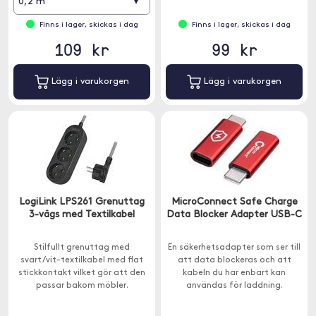
▾
0,2 m
Finns i lager, skickas i dag
Finns i lager, skickas i dag
109 kr
99 kr
Lägg i varukorgen
Lägg i varukorgen
LogiLink LPS261 Grenuttag
MicroConnect Safe Charge
3-vägs med Textilkabel
Data Blocker Adapter USB-C
Stilfullt grenuttag med
En säkerhetsadapter som ser till
svart/vit-textilkabel med flat
att data blockeras och att
stickkontakt vilket gör att den
kabeln du har enbart kan
passar bakom möbler.
användas för laddning.