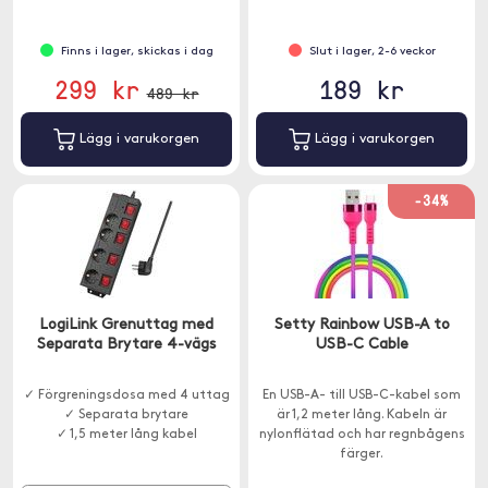
Finns i lager, skickas i dag
Slut i lager, 2-6 veckor
299 kr
189 kr
489 kr
Lägg i varukorgen
Lägg i varukorgen
-34%
LogiLink Grenuttag med
Setty Rainbow USB-A to
Separata Brytare 4-vägs
USB-C Cable
✓ Förgreningsdosa med 4 uttag
En USB-A- till USB-C-kabel som
✓ Separata brytare
är 1,2 meter lång. Kabeln är
✓ 1,5 meter lång kabel
nylonflätad och har regnbågens
färger.