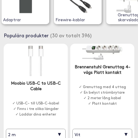
Grenutta
Adaptrar
Firewire-kablar
skarvslad
Populära produkter
(30 av totalt 396)
Brennenstuhl Grenuttag 4-
vägs Platt kontakt
Moobio USB-C to USB-C
✓ Grenuttag med 4 uttag
Cable
✓ En belyst strömbrytare
✓ 2 meter lång kabel
✓ USB-C- till USB-C-kabel
✓ Platt kontakt
✓ Finns i tre olika längder
✓ Laddar dina enheter
▾
▾
2 m
Vit