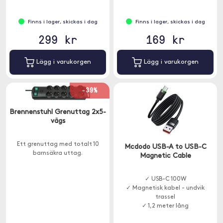
Finns i lager, skickas i dag
Finns i lager, skickas i dag
299 kr
169 kr
Lägg i varukorgen
Lägg i varukorgen
-39%
Brennenstuhl Grenuttag 2x5-
vägs
Ett grenuttag med totalt 10
Mcdodo USB-A to USB-C
barnsäkra uttag.
Magnetic Cable
✓ USB-C 100W
✓ Magnetisk kabel - undvik
trassel
✓ 1,2 meter lång