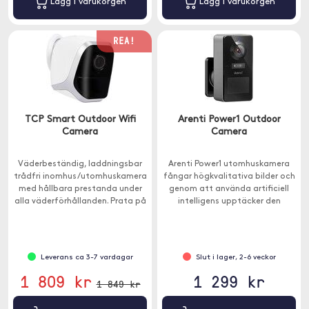
Lägg i varukorgen
Lägg i varukorgen
REA!
TCP Smart Outdoor Wifi
Arenti Power1 Outdoor
Camera
Camera
Väderbeständig, laddningsbar
Arenti Power1 utomhuskamera
trådfri inomhus/utomhuskamera
fångar högkvalitativa bilder och
med hållbara prestanda under
genom att använda artificiell
alla väderförhållanden. Prata på
intelligens upptäcker den
avstånd med besökare, eller
mänskliga rörelser.
skräm bort ovälkomna besökare.
Leverans ca 3-7 vardagar
Slut i lager, 2-6 veckor
1 809 kr
1 299 kr
1 849 kr