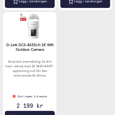
Lägg i varukorgen
Lägg i varukorgen
D-Link DCS-8635LH 2K Wifi
Outdoor Camera
Smartare övervakning. Se ditt
hem i detalj med 2K QHD 1440P-
upplösning och låt den
avancerade AI-drivna
händelsedetekteringen varna dig
för misstänkta rörelser.
Slut i lager, 2-6 veckor
2 199 kr