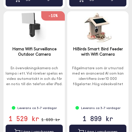
-10%
Hama Wifi Surveillance
HiBirds Smart Bird Feeder
Outdoor Camera
with Wifi Camera
En övervakningskamera och
Fågelmatare som är utrustad
lampa i ett. Vid rörelser spelas en
med en avancerad AI som kan
video automatiskt in och du får
identifiera över 10 000
en notis till din telefon eller iPad.
fågelarter. Hög videokvalitet
och inbyggd mikrofon.
Leverans ca 3-7 vardagar
Leverans ca 3-7 vardagar
1 529 kr
1 899 kr
1 699 kr
Lägg i varukorgen
Lägg i varukorgen