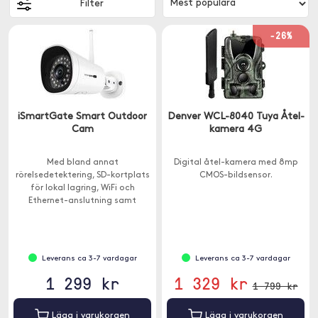
Filter
-26%
iSmartGate Smart Outdoor
Denver WCL-8040 Tuya Åtel-
Cam
kamera 4G
Med bland annat
Digital åtel-kamera med 8mp
rörelsedetektering, SD-kortplats
CMOS-bildsensor.
för lokal lagring, WiFi och
Ethernet-anslutning samt
mörkerseende.
Leverans ca 3-7 vardagar
Leverans ca 3-7 vardagar
1 299 kr
1 329 kr
1 799 kr
Lägg i varukorgen
Lägg i varukorgen