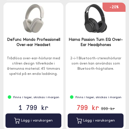
-20%
DeFunc Mondo Professionell
Hama Passion Turn EQ Over-
Over-ear Headset
Ear Headphones
Trådlösa over-ear-hörlurar med
2-i-1 Bluetooth-stereohörlurar
stilren design tillverkade i
som även kan användas som
återvunna material. 45 timmars
Bluetooth-högtalare.
speltid på en enda laddning.
Finns i lager, skickas i morgon
Finns i lager, skickas i morgon
1 799 kr
799 kr
999 kr
Lägg i varukorgen
Lägg i varukorgen