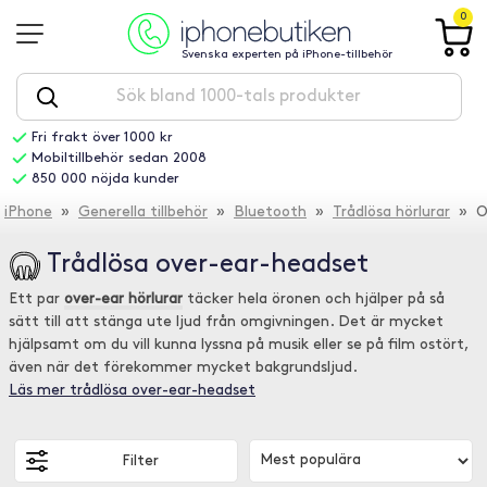
0
Svenska experten på iPhone-tillbehör
Fri frakt över 1000 kr
Mobiltillbehör sedan 2008
850 000 nöjda kunder
iPhone
»
Generella tillbehör
»
Bluetooth
»
Trådlösa hörlurar
» Ov
Trådlösa over-ear-headset
Ett par
over-ear hörlurar
täcker hela öronen och hjälper på så
sätt till att stänga ute ljud från omgivningen. Det är mycket
hjälpsamt om du vill kunna lyssna på musik eller se på film ostört,
även när det förekommer mycket bakgrundsljud.
Läs mer trådlösa over-ear-headset
Filter