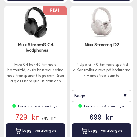
REA!
Mixx StreamQ C4
Mixx Streamq D2
Headphones
Mixx C4 har 40 timmars
✓ Upp till 40 timmars speltid
batteritid, aktiv brusreducering
✓ Kontroller direkt på hörlurarna
med transparent läge som låter
✓ Handsfree-samtal
dig att höra ljud utifrån och
erbjuder en bekväm och lyxig
lyssningsupplevelse.
▾
Beige
Leverans ca 3-7 vardagar
Leverans ca 3-7 vardagar
729 kr
699 kr
749 kr
Lägg i varukorgen
Lägg i varukorgen