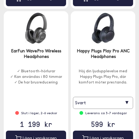
EarFun WavePro Wireless
Happy Plugs Play Pro ANC
Headphones
Headphones
✓ Bluetooth-hörlurar
Höj din ljudupplevelse med
✓ Kan användas i 80 timmar
Happy Plugs Play Pro, där
✓ De har brusreducering
komfort möter prestanda.
▾
Svart
Slut i lager, 2-6 veckor
Leverans ca 3-7 vardagar
1 199 kr
599 kr
Lägg i varukorgen
Lägg i varukorgen