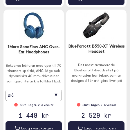
BlueParrott B550-XT Wireless
1More SonoFlow ANC Over-
Headset
Ear Headphones
Det mest avancerade
Bekväma hörlurar med upp till 70
BlueParrott-headsetet på
timmars speltid, ANC-läge och
marknaden har teknik som är
dynamiska 40 mm-drivrutiner
designad för att göra livet på
som garanterar kristallklart ljud.
vägen enklare än någonsin.
Den inbygga mikrofonen
använder den innovativa
▾
Blå
brusreduceringstekniken
QuietMax.
Slut i lager, 2-6 veckor
Slut i lager, 2-6 veckor
1 449 kr
2 529 kr
Lägg i varukorgen
Lägg i varukorgen