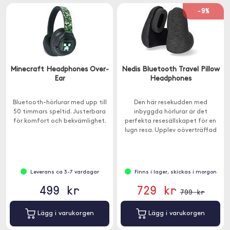
-9%
Minecraft Headphones Over-
Nedis Bluetooth Travel Pillow
Ear
Headphones
Bluetooth-hörlurar med upp till
Den här resekudden med
50 timmars speltid. Justerbara
inbyggda hörlurar är det
för komfort och bekvämlighet.
perfekta resesällskapet för en
lugn resa. Upplev oöverträffad
komfort och bekvämlighet med
vår innovativa design.
Leverans ca 3-7 vardagar
Finns i lager, skickas i morgon
499 kr
729 kr
799 kr
Lägg i varukorgen
Lägg i varukorgen