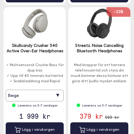
-33%
Skullcandy Crusher 540
Streetz Noise Cancelling
Active Over-Ear Headphones
Bluetooth Headphones
✓ Multisensorisk Crusher Bass för
Med knappar för att hantera
djup bas
telefonsamtal och styra din
✓ Upp till 40 timmars batteritid
musik kommer dessa hörlurar att
✓ Snabbladdning med Rapid
göra ditt ljudliv mycket enklare.
Charge
Anslut hörlurarna till din enhet
via Bluetooth.
▾
Beige
Leverans ca 3-7 vardagar
Leverans ca 3-7 vardagar
1 999 kr
379 kr
569 kr
Lägg i varukorgen
Lägg i varukorgen