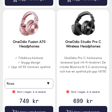
OneOdio Fusion A70
OneOdio Studio Pro C
Headphones
Wireless Headphones
✓ Trådlösa hörlurar
OneOdio Pro C-hörlurarna
✓ Snygg design
levererar ljud i Hi-Fi-kvalitet. De
✓ Upp till 50 timmars speltid
stöder Bluetooth 5.2-anslutning
och har en speltid på upp till 110
timmar på en laddning.
▾
Rosa
Slut i lager, 2-6 veckor
Slut i lager, 2-6 veckor
749 kr
699 kr