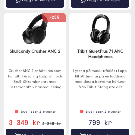
Lägg i varukorgen
Lägg i varukorgen
-23%
Skullcandy Crusher ANC 2
Tribit QuietPlus 71 ANC
Headphones
Crusher ANC 2 är hörluren som
Lyssna på musik trådlöst i upp
har allt: Personlig ljudprofil och
till 30 timmar på en laddning
Skull-iQ kombinerat med
med dessa bekväma hörlurar
justerbar aktiv brusreducering
från Tribit. Stäng ute allt
med fyra mikrofoner.
störande bakgrundsljud genom
den inbyggda ANC-tekniken.
Slut i lager, 2-6 veckor
Slut i lager, 2-6 veckor
3 349 kr
799 kr
4 339 kr