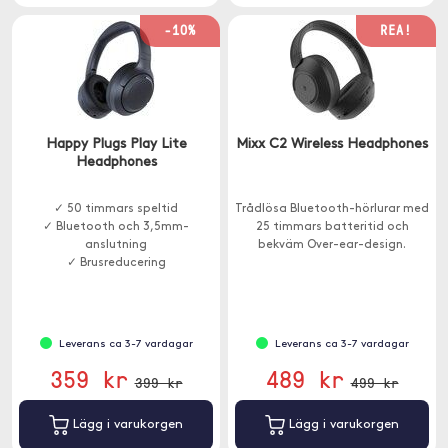
-10%
REA!
Happy Plugs Play Lite
Mixx C2 Wireless Headphones
Headphones
✓ 50 timmars speltid
Trådlösa Bluetooth-hörlurar med
✓ Bluetooth och 3,5mm-
25 timmars batteritid och
anslutning
bekväm Over-ear-design.
✓ Brusreducering
Leverans ca 3-7 vardagar
Leverans ca 3-7 vardagar
359 kr
489 kr
399 kr
499 kr
Lägg i varukorgen
Lägg i varukorgen