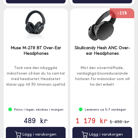
-21%
Muse M-278 BT Over-Ear
Skullcandy Hesh ANC Over-
Headphones
ear Headphones
Tack vare den inbyggda
Möt den oöverträffade,
mikrofonen så kan du ta samtal
vardagliga brusreducerande
med headsetet. Headsetet
hörluren för människor som vill
klarar upp till 30 timmars speltid
ha det enkelt.
på en enda laddning.
Finns i lager, skickas i morgon
Leverans ca 3-7 vardagar
489 kr
1 179 kr
1 499 kr
Lägg i varukorgen
Lägg i varukorgen