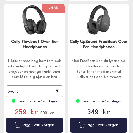
-13%
Celly Flowbeat Over-Ear
Celly UpSound FreeBeat Over
Headphones
Ear Headphones
Hörlurar med hög komfort och
Med FreeBeat kan du lyssna på
bekvämlighet samtidigt som de
din musik eller ringa samtal i
erbjuder en mängd funktioner
total frihet med maximal
som låter dig njuta en bra
ljudkvalitet och 8 timmars
ljudupplevelse.
batteritid.
▾
Svart
Leverans ca 3-7 vardagar
Leverans ca 3-7 vardagar
259 kr
349 kr
299 kr
Lägg i varukorgen
Lägg i varukorgen