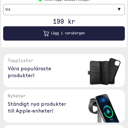
Finns i lager, skickas i morgon
▾
Vit
199 kr
Lägg i varukorgen
Topplistor
Våra populäraste
produkter!
Nyheter
Ständigt nya produkter
till Apple-enheter!