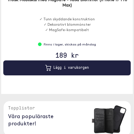
Trolsk Mobilskal med MagSafe - Rosa Blommor (iPhone 17 Pro
Max)
✓ Tunn skyddande konstruktion
✓ Dekorativt blommönster
✓ MagSafe-kompatibelt
Finns i lager, skickas på måndag
189 kr
Lägg i varukorgen
Topplistor
Våra populäraste
produkter!