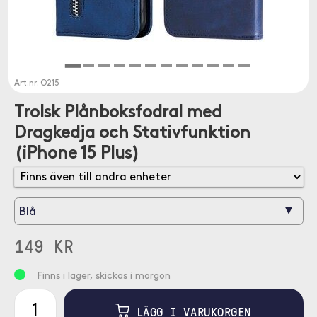
Art.nr.
O215
Trolsk Plånboksfodral med
Dragkedja och Stativfunktion
(iPhone 15 Plus)
▾
Blå
149 KR
Finns i lager, skickas i morgon
LÄGG I VARUKORGEN