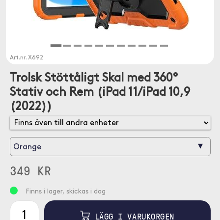
Art.nr.
X692
Trolsk Stöttåligt Skal med 360°
Stativ och Rem (iPad 11/iPad 10,9
(2022))
▾
Orange
349 KR
Finns i lager, skickas i dag
LÄGG I VARUKORGEN