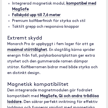
Integrerad magnetisk modul,
kompatibel med
MagSafe
Fallskydd upp till 7,6 meter
Premium kolfiberfinish för styrka och stil
Taktilt grepp och responsiva knappar
Extremt skydd
Monarch Pro är uppbyggt i fem lager för att ge
maximal stöttålighet
. En slagtålig kärna sprider
energin från fall, polykarbonatplattan ger extra
styvhet och den gummerade ramen dämpar
stötar. Kolfiberramen bidrar med både styrka och
en distinkt design.
Magnetisk kompatibilitet
Den integrerade magnetmodulen gör fodralet
kompatibelt med
MagSafe, Qi och andra trådlösa
laddare
. Den säkrar perfekt inriktning för effektiv
laddning och fungerar smidigt med magnetiska