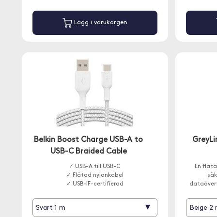
Lägg i varukorgen
Belkin Boost Charge USB-A to
GreyLi
USB-C Braided Cable
✓ USB-A till USB-C
En flät
✓ Flätad nylonkabel
säk
✓ USB-IF-certifierad
dataöverf
▾
Svart 1 m
Beige 2