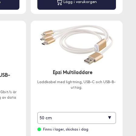
n
Lägg i varukorgen
Epzi Multiladdare
USB-
Laddkabel med lightning, USB-C och USB-B-
uttag.
Gbit/s är
ng av data
▾
50 cm
Finns i lager, skickas i dag