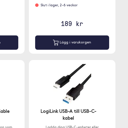
Slut i lager, 2-6 veckor
189 kr
n
Lägg i varukorgen
able
LogiLink USB-A till USB-C-
kabel
ylon som
Ladda dina USB-C-enheter eller