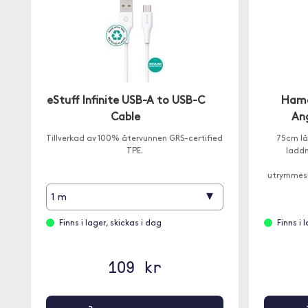
eStuff Infinite USB-A to USB-C
Hama
Cable
An
Tillverkad av 100% återvunnen GRS-certified
75cm lå
TPE.
laddn
utrymmes
för ans
▾
1 m
Finns i lager, skickas i dag
Finns i 
109 kr