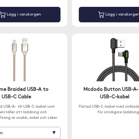
Lägg i varukorgen
Lägg i varukorge
me Braided USB-A to
Mcdodo Button USB-A- t
USB-C Cable
USB-C-kabel
ad USB-A- till USB-C-kabel som
Flätad USB-C-kabel med vinklad
erställer att laddning och
för smidigare laddning
öring är snabb, enkel och säker.
▾
 m