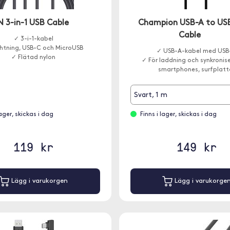
N 3-in-1 USB Cable
Champion USB-A to US
Cable
✓ 3-i-1-kabel
htning, USB-C och MicroUSB
✓ USB-A-kabel med USB
✓ Flätad nylon
✓ För laddning och synkronise
smartphones, surfplatt
Svart, 1 m
lager, skickas i dag
Finns i lager, skickas i dag
119 kr
149 kr
Lägg i varukorgen
Lägg i varukorge