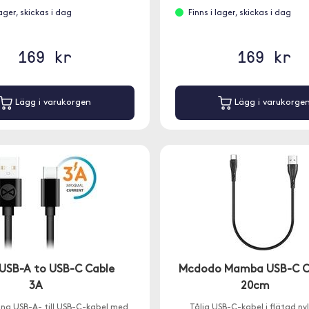
lager, skickas i dag
Finns i lager, skickas i dag
169 kr
169 kr
Lägg i varukorgen
Lägg i varukorge
 USB-A to USB-C Cable
Mcdodo Mamba USB-C C
3A
20cm
ång USB-A- till USB-C-kabel med
Tålig USB-C-kabel i flätad n