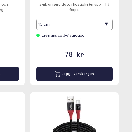
g och
synkronisera data i hastigheter upp till 5
ng.
Gbps.
▾
15 cm
Leverans ca 3-7 vardagar
79 kr
n
Lägg i varukorgen