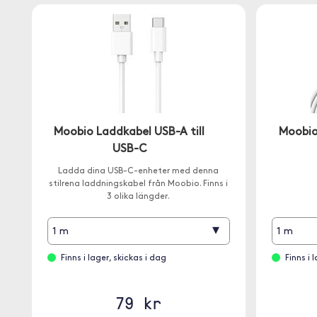
Moobio Laddkabel USB-A till
Moobio
USB-C
Ladda dina USB-C-enheter med denna
stilrena laddningskabel från Moobio. Finns i
3 olika längder.
▾
1 m
1 m
Finns i lager, skickas i dag
Finns i 
79 kr