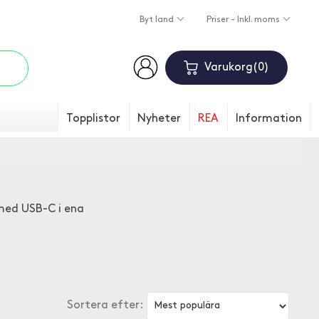
Byt land
Priser - Inkl. moms
Varukorg
0
Topplistor
Nyheter
REA
Information
 med USB-C i ena
Sortera efter: