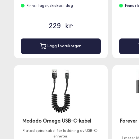
Finns i lager, skickas i dag
Finns i 
229 kr
Lägg i varukorgen
Mcdodo Omega USB-C-kabel
Forever
Flätad spiralkabel för laddning av USB-C-
enheter.
1 meter l