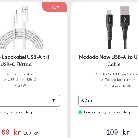
-37%
 Laddkabel USB-A till
Mcdodo Now USB-A to U
USB-C Flätad
Cable
✓ Flätad kabel
✓ USB-A- till USB-C-kab
✓ USB-A till USB-C
✓ Tåliga kontakter
✓ 27W
✓ Flätad nylon
▾
0,2 m
lager, skickas i dag
Finns i lager, skickas i dag
69 kr
109 kr
109 kr