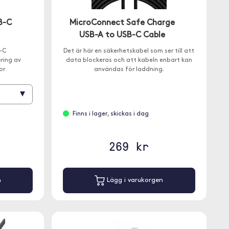
B-C
MicroConnect Safe Charge
USB-A to USB-C Cable
-C
Det är här en säkerhetskabel som ser till att
ring av
data blockeras och att kabeln enbart kan
or
användas för laddning.
▾
Finns i lager, skickas i dag
269 kr
n
Lägg i varukorgen