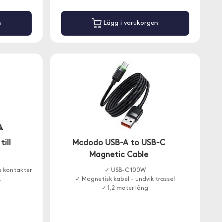
n
Lägg i varukorgen
ill
Mcdodo USB-A to USB-C
Magnetic Cable
e kontakter
✓ USB-C 100W
.
✓ Magnetisk kabel - undvik trassel
✓ 1,2 meter lång