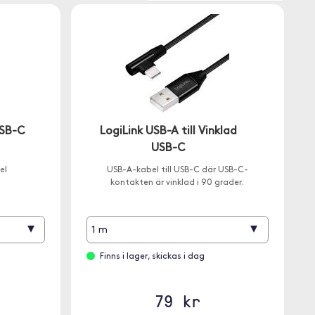
SB-C
LogiLink USB-A till Vinklad
USB-C
el
USB-A-kabel till USB-C där USB-C-
kontakten är vinklad i 90 grader.
▾
▾
1 m
Finns i lager, skickas i dag
79 kr