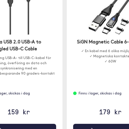
 USB 2.0 USB-A to
SiGN Magnetic Cable 6-
gled USB-C Cable
✓ En kabel med 6 olika möjl
✓ Magnetiska kontakte
ng USB-A- till USB-C-kabel för
✓ 60W
ing, överföring av data och
synkronisering med en
besparande 90 graders-kontakt
lutningar vid trånga utrymmen.
lager, skickas i dag
Finns i lager, skickas i dag
159 kr
179 kr