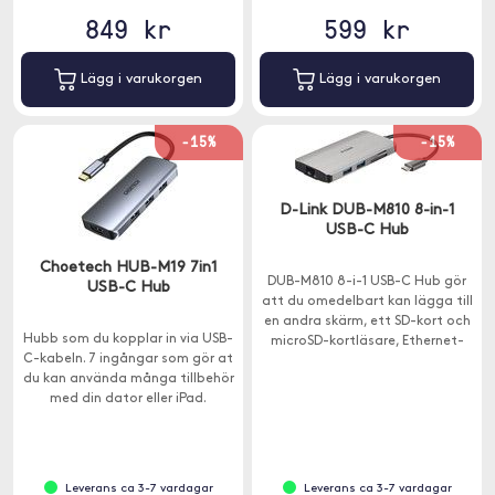
849 kr
599 kr
Lägg i varukorgen
Lägg i varukorgen
-15%
-15%
D-Link DUB-M810 8-in-1
USB-C Hub
Choetech HUB-M19 7in1
DUB-M810 8-i-1 USB-C Hub gör
USB-C Hub
att du omedelbart kan lägga till
en andra skärm, ett SD-kort och
Hubb som du kopplar in via USB-
microSD-kortläsare, Ethernet-
C-kabeln. 7 ingångar som gör at
anslutning och ytterligare tre
du kan använda många tillbehör
USB-A 3.0-portar din dator.
med din dator eller iPad.
Leverans ca 3-7 vardagar
Leverans ca 3-7 vardagar