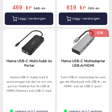
469 kr
619 kr
549 kr
729 kr
Lägg i varukorgen
Lägg i varukorgen
-11%
Hama USB-C Multi-hubb 6x
Hama USB-C Multiadapter
Portar
USB-A/HDMI
Hama USB-C-hubb med 6
Tunn USB-C-multiadapter som
anslutningar när det är ont om
ger din Macbook två USB-A-, en
portar. Hubben har 3x USB-A,
HDMI- och en USB-C-port.
HDMI, Ethernet och USB-C med
genomladdning.
Leverans ca 3-7 vardagar
Leverans ca 3-7 vardagar