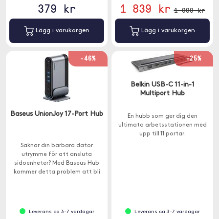
379 kr
1 839 kr
1 999 kr
Lägg i varukorgen
Lägg i varukorgen
-46%
-25%
Belkin USB-C 11-in-1
Multiport Hub
Baseus UnionJoy 17-Port Hub
En hubb som ger dig den
ultimata arbetsstationen med
upp till 11 portar.
Saknar din bärbara dator
utrymme för att ansluta
sidoenheter? Med Baseus Hub
kommer detta problem att bli
ett minne blott.
Leverans ca 3-7 vardagar
Leverans ca 3-7 vardagar