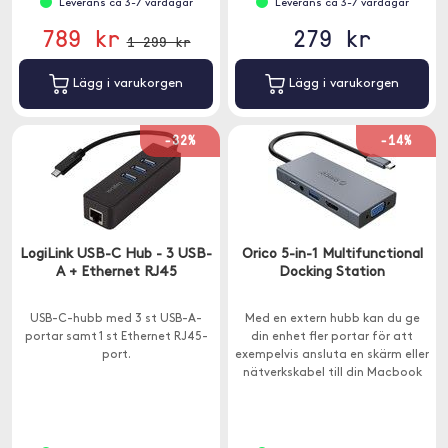
Leverans ca 3-7 vardagar
Leverans ca 3-7 vardagar
789 kr
279 kr
1 299 kr
Lägg i varukorgen
Lägg i varukorgen
-32%
-14%
LogiLink USB-C Hub - 3 USB-
Orico 5-in-1 Multifunctional
A + Ethernet RJ45
Docking Station
USB-C-hubb med 3 st USB-A-
Med en extern hubb kan du ge
portar samt 1 st Ethernet RJ45-
din enhet fler portar för att
port.
exempelvis ansluta en skärm eller
nätverkskabel till din Macbook
som endast har USB-C. Denna
hubb har bred kompatibilitet
och fungerar både med MacOS,
iPadOS, Windows och Android.