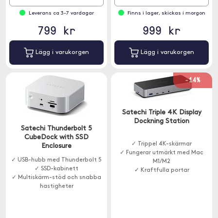
Leverans ca 3-7 vardagar
Finns i lager, skickas i morgon
799 kr
999 kr
Lägg i varukorgen
Lägg i varukorgen
-14%
Satechi Triple 4K Display
Dockning Station
Satechi Thunderbolt 5
CubeDock with SSD
✓ Trippel 4K-skärmar
Enclosure
✓ Fungerar utmärkt med Mac
✓ USB-hubb med Thunderbolt 5
M1/M2
✓ SSD-kabinett
✓ Kraftfulla portar
✓ Multiskärm-stöd och snabba
hastigheter