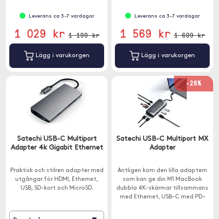
Leverans ca 3-7 vardagar
Leverans ca 3-7 vardagar
1 029 kr
1 569 kr
1 199 kr
1 699 kr
Lägg i varukorgen
Lägg i varukorgen
-26%
Satechi USB-C Multiport
Satechi USB-C Multiport MX
Adapter 4k Gigabit Ethernet
Adapter
Praktisk och stilren adapter med
Äntligen kom den lilla adaptern
utgångar för HDMI, Ethernet,
som kan ge din M1 MacBook
USB, SD-kort och MicroSD.
dubbla 4K-skärmar tillsammans
med Ethernet, USB-C med PD-
laddning, USB-C för data, USB-A
för data, SD-kortläsare och