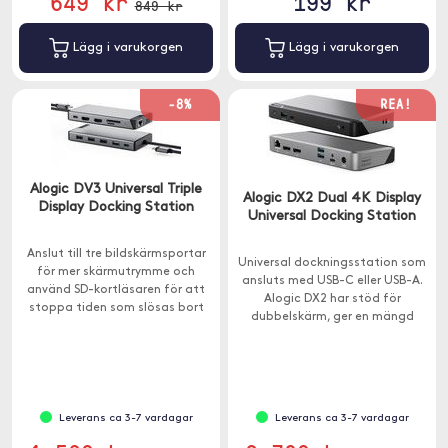
649 kr
199 kr
849 kr
Lägg i varukorgen
Lägg i varukorgen
-8%
REA!
Alogic DV3 Universal Triple
Alogic DX2 Dual 4K Display
Display Docking Station
Universal Docking Station
Anslut till tre bildskärmsportar
Universal dockningsstation som
för mer skärmutrymme och
ansluts med USB-C eller USB-A.
använd SD-kortläsaren för att
Alogic DX2 har stöd för
stoppa tiden som slösas bort
dubbelskärm, ger en mängd
vid långsamma video- och
extra portar och har 65W
bildöverföringar.
genomladdning.
Leverans ca 3-7 vardagar
Leverans ca 3-7 vardagar