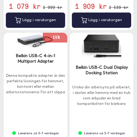
1 079 kr
1 909 kr
1 999 kr
2 539 kr
Lägg i varukorgen
Lägg i varukorgen
-15%
Belkin USB-C 4-in-1
Multiport Adapter
Belkin USB-C Dual Display
Docking Station
Denna kompakta adapter är den
perfekta lösningen för hemmet,
kontoret eller mellan
Utöka din arbetsyta på arbetet,
arbetsstationerna. För att slippa
i skolan eller hemma med en hub
välja mellan portutvidgning och
som erbjuder en bred
laddning så har denna adapter
kompatibilitet för bärbara
en laddningseffekt på 100W.
datorer.
Leverans ca 3-7 vardagar
Leverans ca 3-7 vardagar