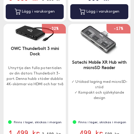
Lägg i varukorgen
Lägg i varukorgen
-32%
-17%
OWC Thunderbolt 3 mini
Dock
Satechi Mobile XR Hub with
microSD Reader
Utnyttja den fulla potentialen
av din dators Thunderbolt 3-
port. Denna hubb stöder dubbla
✓ Utökad lagring med microSD-
4K-skärmar via HDMI och har två
stöd
USB-A- och en Ethernet-port.
✓ Kompakt och självkylande
design
✓ Strömförsörjning upp till 100W
Finns i lager, skickas i morgon
Finns i lager, skickas i morgon
1 499 kr
499 kr
2 199 kr
599 kr