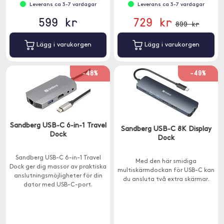
Leverans ca 3-7 vardagar
Leverans ca 3-7 vardagar
599 kr
729 kr
899 kr
Lägg i varukorgen
Lägg i varukorgen
-48%
-49%
Sandberg USB-C 6-in-1 Travel
Sandberg USB-C 8K Display
Dock
Dock
Sandberg USB-C 6-in-1 Travel
Med den här smidiga
Dock ger dig massor av praktiska
multiskärmdockan för USB-C kan
anslutningsmöjligheter för din
du ansluta två extra skärmar.
dator med USB-C-port.