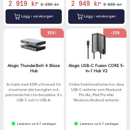
2 919 kr
2 949 kr
3 299 kr
3 699 kr
Lägg i varukorgen
Lägg i varukorgen
REA!
-20%
Alogic ThunderBolt 4 Blaze
Alogic USB-C Fusion CORE 5-
Hub
in-1 Hub V2
En hubb med 60W utformad för
Utöka funktionaliteten hos dina
situationer där hastighet och
USB-C-enheter som Macbook
prestanda har stor betydelse. 4 x
Pro/Air, iPad Pro eller
USB-C och 1 x USB-A.
Windows/Android-enheter.
Hubben har 5 portar - 1x HDMI, 1x
USB-C och 3x USB-A.
Leverans ca 3-7 vardagar
Leverans ca 3-7 vardagar