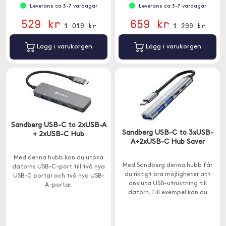
Leverans ca 3-7 vardagar
Leverans ca 3-7 vardagar
529 kr
659 kr
1 019 kr
1 299 kr
Lägg i varukorgen
Lägg i varukorgen
Sandberg USB-C to 2xUSB-A
Sandberg USB-C to 3xUSB-
+ 2xUSB-C Hub
A+2xUSB-C Hub Saver
Med denna hubb kan du utöka
Med Sandberg denna hubb får
datorns USB-C-port till två nya
du riktigt bra möjligheter att
USB-C portar och två nya USB-
ansluta USB-utrustning till
A-portar.
datorn. Till exempel kan du
ansluta ett USB-minne, en
skrivare och en mus samtidigt.