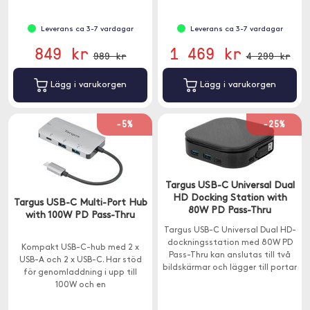
Leverans ca 3-7 vardagar
Leverans ca 3-7 vardagar
849 kr
1 469 kr
989 kr
4 299 kr
Lägg i varukorgen
Lägg i varukorgen
-5%
-25%
Targus USB-C Universal Dual
HD Docking Station with
Targus USB-C Multi-Port Hub
80W PD Pass-Thru
with 100W PD Pass-Thru
Targus USB-C Universal Dual HD-
dockningsstation med 80W PD
Kompakt USB-C-hub med 2 x
Pass-Thru kan anslutas till två
USB-A och 2 x USB-C. Har stöd
bildskärmar och lägger till portar
för genomladdning i upp till
till din bärbara dator.
100W och en
överföringshastighet på 5Gps.