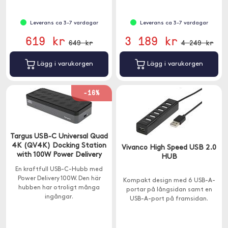
Leverans ca 3-7 vardagar
Leverans ca 3-7 vardagar
619 kr
3 189 kr
649 kr
4 249 kr
Lägg i varukorgen
Lägg i varukorgen
-16%
Targus USB-C Universal Quad
4K (QV4K) Docking Station
Vivanco High Speed USB 2.0
with 100W Power Delivery
HUB
En kraftfull USB-C-Hubb med
Power Delivery 100W. Den här
Kompakt design med 6 USB-A-
hubben har otroligt många
portar på långsidan samt en
ingångar.
USB-A-port på framsidan.