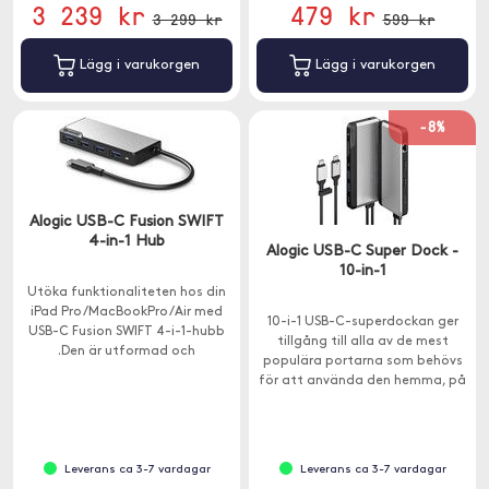
3 239 kr
479 kr
3 299 kr
599 kr
Lägg i varukorgen
Lägg i varukorgen
-8%
Alogic USB-C Fusion SWIFT
4-in-1 Hub
Alogic USB-C Super Dock -
10-in-1
Utöka funktionaliteten hos din
iPad Pro/MacBookPro/Air med
10-i-1 USB-C-superdockan ger
USB-C Fusion SWIFT 4-i-1-hubb
tillgång till alla av de mest
.Den är utformad och
populära portarna som behövs
konstruerad speciellt för din
för att använda den hemma, på
USB-C-enhet.
kontoret och när du är på
språng.
Leverans ca 3-7 vardagar
Leverans ca 3-7 vardagar