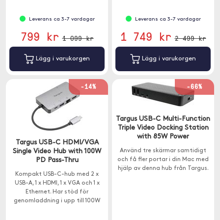
Leverans ca 3-7 vardagar
Leverans ca 3-7 vardagar
799 kr
1 749 kr
1 099 kr
2 499 kr
Lägg i varukorgen
Lägg i varukorgen
-14%
-66%
Targus USB-C Multi-Function
Triple Video Docking Station
with 85W Power
Targus USB-C HDMI/VGA
Single Video Hub with 100W
Använd tre skärmar samtidigt
PD Pass-Thru
och få fler portar i din Mac med
hjälp av denna hub från Targus.
Kompakt USB-C-hub med 2 x
USB-A, 1 x HDMI, 1 x VGA och 1 x
Ethernet. Har stöd för
genomladdning i upp till 100W
och en överföringshastighet på
5Gps.