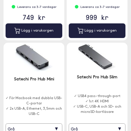
Leverans ca 3-7 vardagar
Leverans ca 3-7 vardagar
749 kr
999 kr
Lägg i varukorgen
Lägg i varukorgen
Satechi Pro Hub Slim
Satechi Pro Hub Mini
✓ USB4 pass-through-port
✓ För Macbook med dubbla USB-
✓ 1st 4K HDMI
C-portar
✓ USB-C, USB-A och SD- och
✓ 2x USB-A, Ethernet, 3,5mm och
microSD-kortläsare
USB-C
✓ Snygg och användarvänlig hub
▾
▾
Grå
Grå