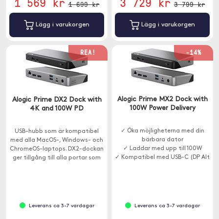
1 569 kr
3 729 kr
1 699 kr
3 799 kr
Lägg i varukorgen
Lägg i varukorgen
REA!
-14%
Alogic Prime MX2 Dock with
Alogic Prime DX2 Dock with
100W Power Delivery
4K and 100W PD
✓ Öka möjligheterna med din
USB-hubb som är kompatibel
bärbara dator
med alla MacOS-, Windows- och
✓ Laddar med upp till 100W
ChromeOS-laptops. DX2-dockan
✓ Kompatibel med USB-C (DP Alt
ger tillgång till alla portar som
Mode)
krävs i ett hemmakontor,
utbildning eller företagsmiljö.
Leverans ca 3-7 vardagar
Leverans ca 3-7 vardagar