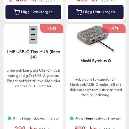
Lägg i varukorgen
Lägg i varukorgen
-14%
-47%
LMP USB-C Tiny HUB (iMac
24)
Moshi Symbus Q
Liten och kompakt USB-C-hubb
som ger dig 3st USB-A-portar.
Hubb som förvandlar din
Passar perfekt till nya iMac eller
Macbook/USB-C-enhet till ett
andra USB-C-enheter.
skrivbordssystem utrustat med
trådlös laddning.
Finns i lager, skickas i morgon
Finns i lager, skickas i morgon
299 kr
899 kr