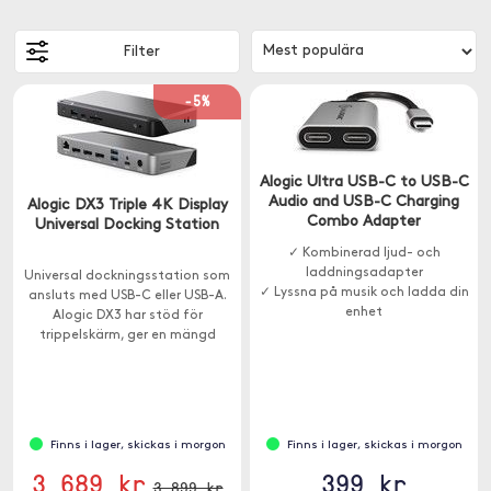
Filter
-5%
Alogic Ultra USB-C to USB-C
Audio and USB-C Charging
Alogic DX3 Triple 4K Display
Combo Adapter
Universal Docking Station
✓ Kombinerad ljud- och
laddningsadapter
Universal dockningsstation som
✓ Lyssna på musik och ladda din
ansluts med USB-C eller USB-A.
enhet
Alogic DX3 har stöd för
trippelskärm, ger en mängd
extra portar och har 100W
genomladdning.
Finns i lager, skickas i morgon
Finns i lager, skickas i morgon
3 689 kr
399 kr
3 899 kr