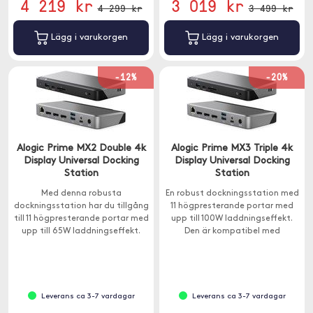
4 219 kr
3 019 kr
4 299 kr
3 499 kr
Lägg i varukorgen
Lägg i varukorgen
-12%
-20%
Alogic Prime MX2 Double 4k
Alogic Prime MX3 Triple 4k
Display Universal Docking
Display Universal Docking
Station
Station
Med denna robusta
En robust dockningsstation med
dockningsstation har du tillgång
11 högpresterande portar med
till 11 högpresterande portar med
upp till 100W laddningseffekt.
upp till 65W laddningseffekt.
Den är kompatibel med
Kompatibel med Windows och
Windows- och macOS-datorer.
Mac.
Leverans ca 3-7 vardagar
Leverans ca 3-7 vardagar