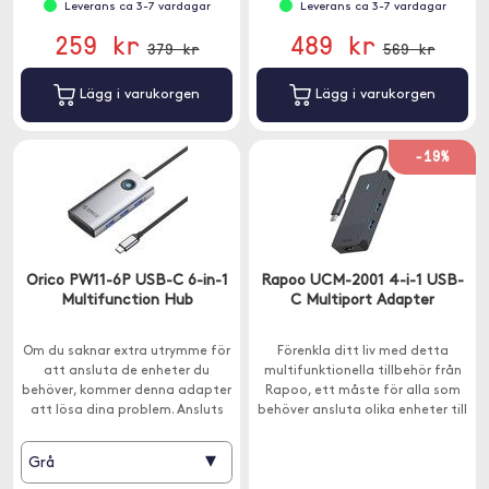
Leverans ca 3-7 vardagar
Leverans ca 3-7 vardagar
259 kr
489 kr
379 kr
569 kr
Lägg i varukorgen
Lägg i varukorgen
-19%
Orico PW11-6P USB-C 6-in-1
Rapoo UCM-2001 4-i-1 USB-
Multifunction Hub
C Multiport Adapter
Om du saknar extra utrymme för
Förenkla ditt liv med detta
att ansluta de enheter du
multifunktionella tillbehör från
behöver, kommer denna adapter
Rapoo, ett måste för alla som
att lösa dina problem. Ansluts
behöver ansluta olika enheter till
med USB-C.
sin Macbook eller annan enhet
med USB-C.
▾
Grå