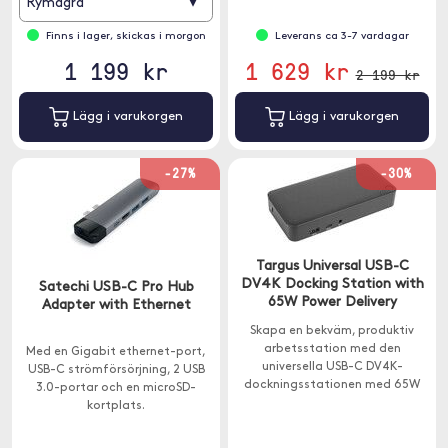
▾
Rymdgrå
ljudutgång.
Finns i lager, skickas i morgon
Leverans ca 3-7 vardagar
1 199 kr
1 629 kr
2 199 kr
Lägg i varukorgen
Lägg i varukorgen
-27%
-30%
Targus Universal USB-C
DV4K Docking Station with
Satechi USB-C Pro Hub
65W Power Delivery
Adapter with Ethernet
Skapa en bekväm, produktiv
arbetsstation med den
Med en Gigabit ethernet-port,
universella USB-C DV4K-
USB-C strömförsörjning, 2 USB
dockningsstationen med 65W
3.0-portar och en microSD-
strömförsörjning.
kortplats.