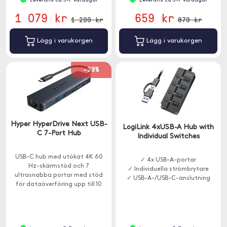
Leverans ca 3-7 vardagar
Leverans ca 3-7 vardagar
1 079 kr
659 kr
1 299 kr
879 kr
Lägg i varukorgen
Lägg i varukorgen
-39%
Hyper HyperDrive Next USB-
LogiLink 4xUSB-A Hub with
C 7-Port Hub
Individual Switches
USB-C hub med utökat 4K 60
✓ 4x USB-A-portar
Hz-skärmstöd och 7
✓ Individuella strömbrytare
ultrasnabba portar med stöd
✓ USB-A-/USB-C-anslutning
för dataöverföring upp till 10
Gbps och laddning upp till 85W.