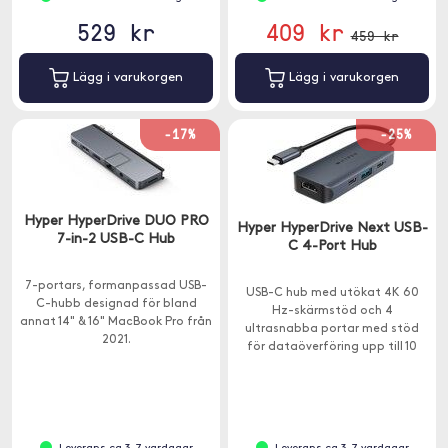
529 kr
409 kr
459 kr
Lägg i varukorgen
Lägg i varukorgen
-17%
-25%
Hyper HyperDrive DUO PRO
Hyper HyperDrive Next USB-
7-in-2 USB-C Hub
C 4-Port Hub
7-portars, formanpassad USB-
USB-C hub med utökat 4K 60
C-hubb designad för bland
Hz-skärmstöd och 4
annat 14" & 16" MacBook Pro från
ultrasnabba portar med stöd
2021.
för dataöverföring upp till 10
Gbps och laddning upp till 85W.