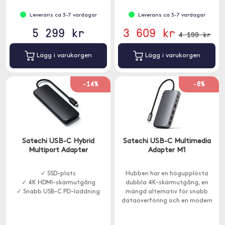
Leverans ca 3-7 vardagar
Leverans ca 3-7 vardagar
5 299 kr
3 609 kr
4 199 kr
Lägg i varukorgen
Lägg i varukorgen
-14%
-8%
Satechi USB-C Hybrid
Satechi USB-C Multimedia
Multiport Adapter
Adapter M1
✓ SSD-plats
Hubben har en högupplösta
✓ 4K HDMI-skärmutgång
dubbla 4K-skärmutgång, en
✓ Snabb USB-C PD-laddning
mängd alternativ för snabb
dataöverföring och en modern
aluminiumfinish.