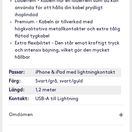
Läderrem - Kabeln har en läderrem som du kan
använda för att hålla din kabel prydligt
ihoplindad
Premium - Kabeln är tillverkad med
högkvalitativa metallkontakter och extra tålig
flätad tygkabel
Extra flexibilitet - Den står emot kraftigt tryck
och intensiv böjning, vilket gör den mycket
hållbar
Passar:
iPhone & iPad med lightningkontakt
Färg:
Svart/grå, svart/guld
Längd:
1,2 meter
Kontakt:
USB-A till Lightning
Omdömen