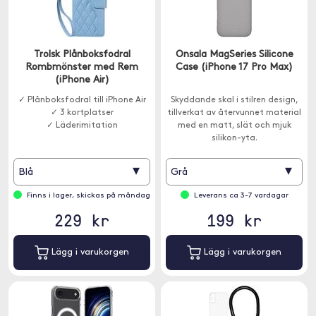
Trolsk Plånboksfodral
Onsala MagSeries Silicone
Rombmönster med Rem
Case (iPhone 17 Pro Max)
(iPhone Air)
✓ Plånboksfodral till iPhone Air
Skyddande skal i stilren design,
✓ 3 kortplatser
tillverkat av återvunnet material
✓ Läderimitation
med en matt, slät och mjuk
silikon-yta.
▾
▾
Blå
Grå
Finns i lager, skickas på måndag
Leverans ca 3-7 vardagar
229 kr
199 kr
Lägg i varukorgen
Lägg i varukorgen