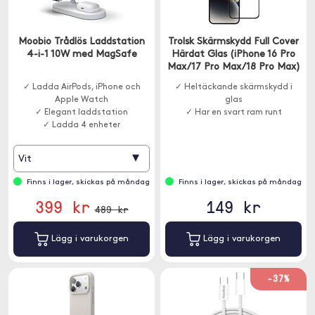
Moobio Trådlös Laddstation
Trolsk Skärmskydd Full Cover
4-i-1 10W med MagSafe
Härdat Glas (iPhone 16 Pro
Max/17 Pro Max/18 Pro Max)
✓ Ladda AirPods, iPhone och
✓ Heltäckande skärmskydd i
Apple Watch
glas
✓ Elegant laddstation
✓ Har en svart ram runt
✓ Ladda 4 enheter
▾
Vit
Finns i lager, skickas på måndag
Finns i lager, skickas på måndag
399 kr
149 kr
489 kr
Lägg i varukorgen
Lägg i varukorgen
-37%