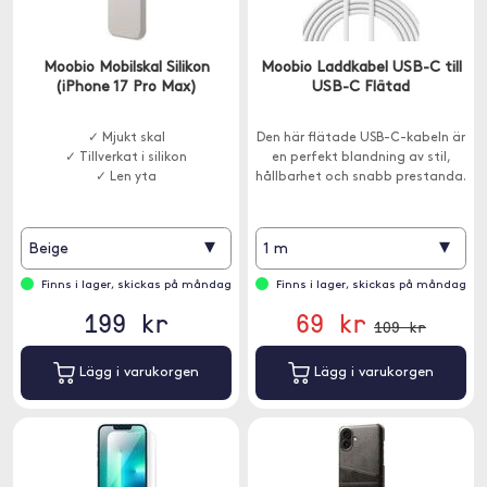
Moobio Mobilskal Silikon
Moobio Laddkabel USB-C till
(iPhone 17 Pro Max)
USB-C Flätad
✓ Mjukt skal
Den här flätade USB-C-kabeln är
✓ Tillverkat i silikon
en perfekt blandning av stil,
✓ Len yta
hållbarhet och snabb prestanda.
▾
▾
Beige
1 m
Finns i lager, skickas på måndag
Finns i lager, skickas på måndag
199 kr
69 kr
109 kr
Lägg i varukorgen
Lägg i varukorgen