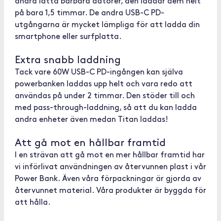
andra lätta bärbara datorer, den laddar dem helt
på bara 1,5 timmar. De andra USB-C PD-
utgångarna är mycket lämpliga för att ladda din
smartphone eller surfplatta.
Extra snabb laddning
Tack vare 60W USB-C PD-ingången kan själva
powerbanken laddas upp helt och vara redo att
användas på under 2 timmar. Den stöder till och
med pass-through-laddning, så att du kan ladda
andra enheter även medan Titan laddas!
Att gå mot en hållbar framtid
I en strävan att gå mot en mer hållbar framtid har
vi införlivat användningen av återvunnen plast i vår
Power Bank. Även våra förpackningar är gjorda av
återvunnet material. Våra produkter är byggda för
att hålla.