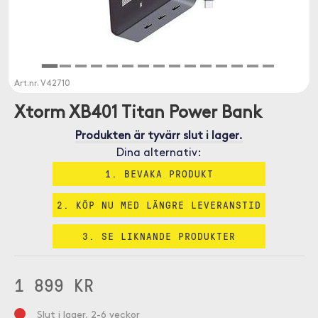
Art.nr.
V42710
Xtorm XB401 Titan Power Bank
Produkten är tyvärr slut i lager.
Dina alternativ:
1. BEVAKA PRODUKT
2. KÖP NU MED LÄNGRE LEVERANSTID
3. SE LIKNANDE PRODUKTER
1 899 KR
Slut i lager, 2-6 veckor