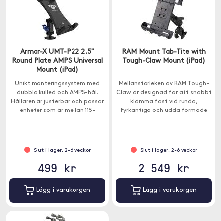
Armor-X UMT-P22 2.5"
RAM Mount Tab-Tite with
Round Plate AMPS Universal
Tough-Claw Mount (iPad)
Mount (iPad)
Unikt monteringssystem med
Mellanstorleken av RAM Tough-
dubbla kulled och AMPS-hål.
Claw är designad för att snabbt
Hållaren är justerbar och passar
klämma fast vid runda,
enheter som är mellan 115-
fyrkantiga och udda formade
230mm breda.
skenor och stänger med en
ytterdiameter på 2,5 till 4 cm.
Slut i lager, 2-6 veckor
Slut i lager, 2-6 veckor
499 kr
2 549 kr
Lägg i varukorgen
Lägg i varukorgen