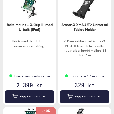
RAM Mount - X-Grip III med
Armor-X XMA-UT2 Universal
U-bult (iPad)
Tablet Holder
Fästs med U-bult kring
✓ Kompatibel med Armor-X
exempelvis en stång.
ONE-LOCK och 1-tums kulled
✓ Justerbar bredd mellan 124
och 253 mm
Finns i lager, skickas i dag
Leverans ca 3-7 vardagar
2 399 kr
329 kr
Lägg i varukorgen
Lägg i varukorgen
-10%