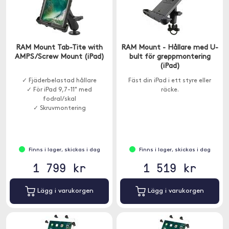
RAM Mount Tab-Tite with
RAM Mount - Hållare med U-
AMPS/Screw Mount (iPad)
bult för greppmontering
(iPad)
✓ Fjäderbelastad hållare
Fäst din iPad i ett styre eller
✓ För iPad 9,7-11" med
räcke.
fodral/skal
✓ Skruvmontering
Finns i lager, skickas i dag
Finns i lager, skickas i dag
1 799 kr
1 519 kr
Lägg i varukorgen
Lägg i varukorgen