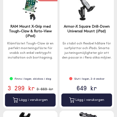
RAM Mount X-Grip med
Armor-X Square Drill-Down
Tough-Claw & Roto-View
Universal Mount (iPad)
(iPad)
Klämfästet Tough-Claw är en
En stabil och flexibel hållare för
perfekt monteringsfäste för
surfplattor och iPads. Smarta
snabb och enkel verktygsfri
justeringsmöjligheter gör att
installation och borttagning.
den passar in i flera olika miljöer.
Finns i lager, skickas i dag
Slut i lager, 2-6 veckor
3 299 kr
649 kr
3 669 kr
Lägg i varukorgen
Lägg i varukorgen