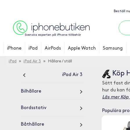
Beställ n
Svenska experten på iPhone-tillbehör
iPhone
iPad
AirPods
Apple Watch
Samsung
iPad
»
iPad Air 3
» Hållare / ställ
Köp Hå
iPad Air 3
Sätt fast din
hur du kan f
Bilhållare
Läs mer Köp Hå
Bordsstativ
Populära pr
Båthållare