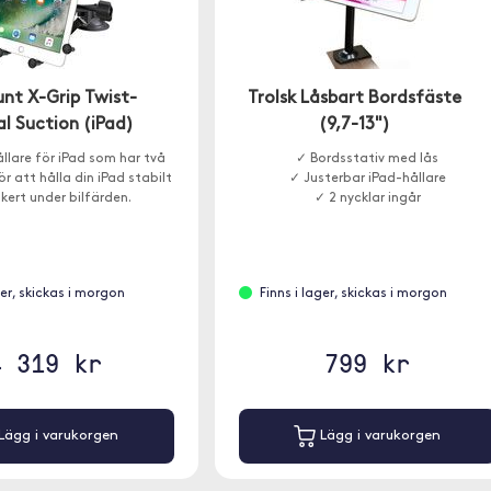
nt X-Grip Twist-
Trolsk Låsbart Bordsfäste
l Suction (iPad)
(9,7-13")
lare för iPad som har två
✓ Bordsstativ med lås
r att hålla din iPad stabilt
✓ Justerbar iPad-hållare
kert under bilfärden.
✓ 2 nycklar ingår
ger, skickas i morgon
Finns i lager, skickas i morgon
4 319 kr
799 kr
Lägg i varukorgen
Lägg i varukorgen