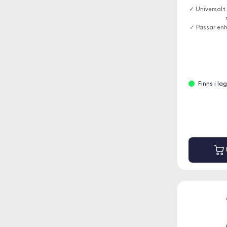
✓ Universal
✓ Passar en
Finns i la