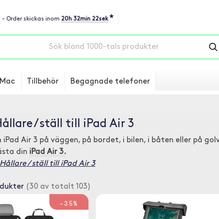
*
u - Order skickas inom
20h 32min 21sek
Mac
Tillbehör
Begagnade telefoner
llare / ställ till iPad Air 3
 iPad Air 3 på väggen, på bordet, i bilen, i båten eller på golv
ästa din
iPad Air 3.
llare / ställ till iPad Air 3
odukter
(30 av totalt 103)
-35%