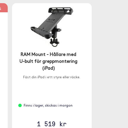
%
RAM Mount - Hållare med
U-bult för greppmontering
(iPad)
Fäst din iPad i ett styre eller räcke.
Finns i lager, skickas i morgon
1 519 kr