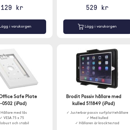
129 kr
529 kr
Lägg i varukorgen
Lägg i varukorgen
Office Safe Plate
Brodit Passiv hållare med
0502 (iPad)
kulled 511849 (iPad)
 Hållare med lås
✓ Justerbar passiv surfplattehållare
✓ VESA 75 x 75
✓ Med kulled
Robust och stabil
✓ Hållaren är krocktestad