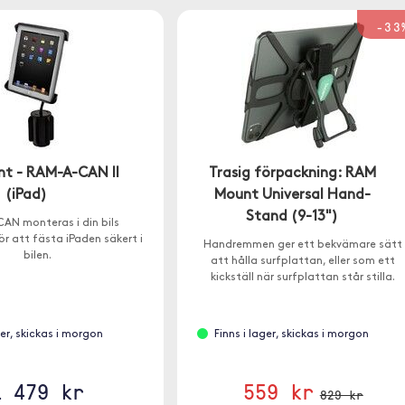
-33
t - RAM-A-CAN II
Trasig förpackning: RAM
(iPad)
Mount Universal Hand-
Stand (9-13")
AN monteras i din bils
ör att fästa iPaden säkert i
Handremmen ger ett bekvämare sätt
bilen.
att hålla surfplattan, eller som ett
kickställ när surfplattan står stilla.
ger, skickas i morgon
Finns i lager, skickas i morgon
1 479 kr
559 kr
829 kr