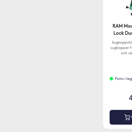
RAM Mou
Lock Dua
Sugkoppshål
sugkoppar fö
och sä
Finns i la