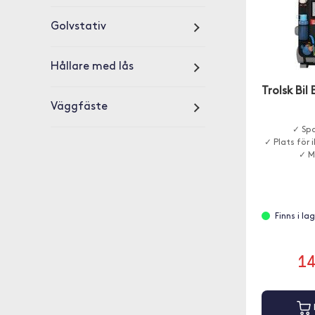
Golvstativ
Hållare med lås
Trolsk Bil
Väggfäste
✓ Spa
✓ Plats för 
✓ M
Finns i la
1