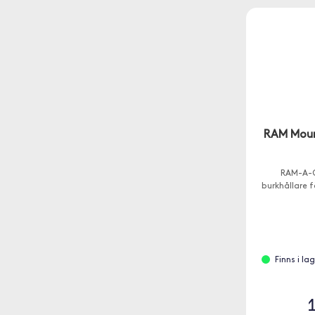
RAM Moun
RAM-A-C
burkhållare f
Finns i la