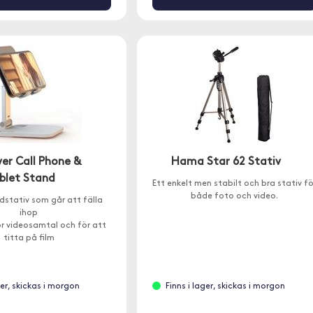
er Call Phone &
Hama Star 62 Stativ
blet Stand
Ett enkelt men stabilt och bra stativ fö
både foto och video.
dstativ som går att fälla
ihop
ör videosamtal och för att
titta på film
ger, skickas i morgon
Finns i lager, skickas i morgon