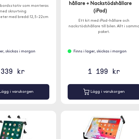
hållare + Nackstödshållare
t bordsstativ som monteras
(iPad)
med skruvtving
heter med bredd: 12,5-22cm
Ett kit med iPad-hållare och
nackstödshållare till bilen. Allt i samm
paket.
ger, skickas i morgon
Finns i lager, skickas i morgon
339 kr
1 199 kr
Lägg i varukorgen
Lägg i varukorgen