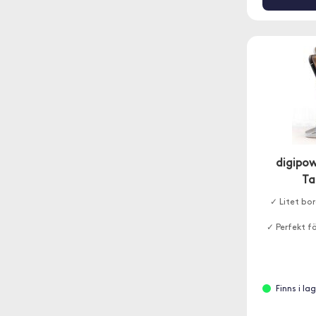
digipow
Ta
✓ Litet bor
✓ Perfekt f
Finns i la