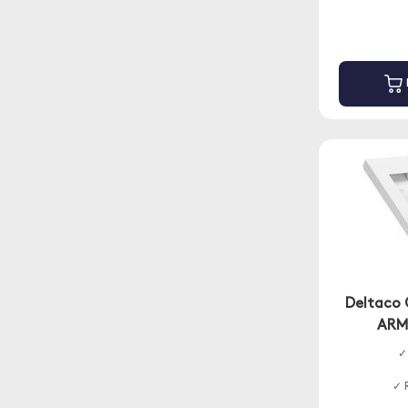
Deltaco 
ARM-
✓
✓ 