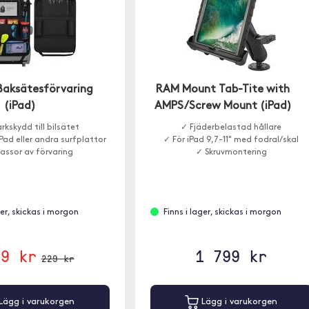
 Baksätesförvaring
RAM Mount Tab-Tite with
(iPad)
AMPS/Screw Mount (iPad)
rkskydd till bilsätet
✓ Fjäderbelastad hållare
iPad eller andra surfplattor
✓ För iPad 9,7-11" med fodral/skal
assor av förvaring
✓ Skruvmontering
ger, skickas i morgon
Finns i lager, skickas i morgon
49 kr
1 799 kr
229 kr
Lägg i varukorgen
Lägg i varukorgen