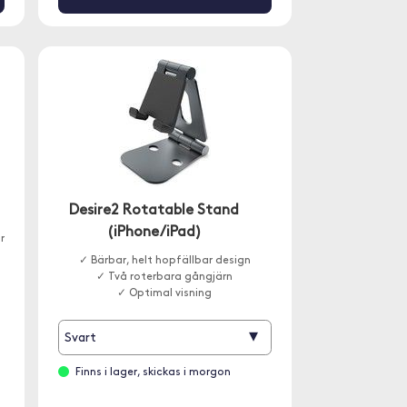
Desire2 Rotatable Stand
(iPhone/iPad)
r
✓ Bärbar, helt hopfällbar design
✓ Två roterbara gångjärn
✓ Optimal visning
▾
Svart
Finns i lager, skickas i morgon