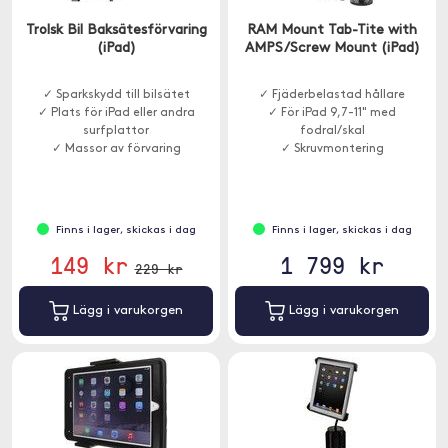
Trolsk Bil Baksätesförvaring
RAM Mount Tab-Tite with
(iPad)
AMPS/Screw Mount (iPad)
✓ Sparkskydd till bilsätet
✓ Fjäderbelastad hållare
✓ Plats för iPad eller andra
✓ För iPad 9,7-11" med
surfplattor
fodral/skal
✓ Massor av förvaring
✓ Skruvmontering
Finns i lager, skickas i dag
Finns i lager, skickas i dag
149 kr
1 799 kr
229 kr
Lägg i varukorgen
Lägg i varukorgen