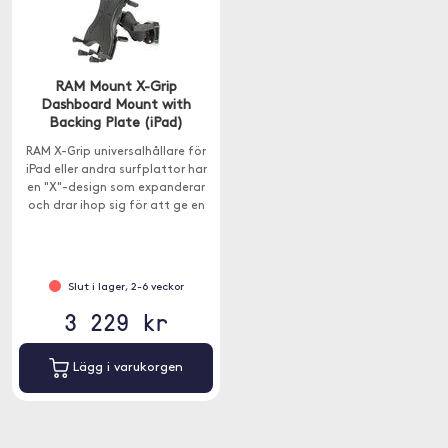
RAM Mount X-Grip
Dashboard Mount with
Backing Plate (iPad)
RAM X-Grip universalhållare för
iPad eller andra surfplattor har
en "X"-design som expanderar
och drar ihop sig för att ge en
perfekt passform för din enhet.
Monteringsplatta ingår.
Slut i lager, 2-6 veckor
3 229 kr
Lägg i varukorgen