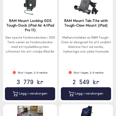
RAM Mount Locking GDS
RAM Mount Tab-Tite with
Tough-Dock (iPad Air 4/iPad
Tough-Claw Mount (iPad)
Pro 11)
Den nyaste fordonsdockan i GDS
Mellanstorleken av RAM Tough-
Tech-serien av fordonsdockor
Claw är designad för att snabbt
med ett nyckellåssystem
klämma fast vid runda,
utformat för att stödja iPad Air
fyrkantiga och udda formade
4 och iPad Pro 11.
skenor och stänger med en
ytterdiameter på 2,5 till 4 cm.
Slut i lager, 2-6 veckor
Slut i lager, 2-6 veckor
3 779 kr
2 549 kr
Lägg i varukorgen
Lägg i varukorgen