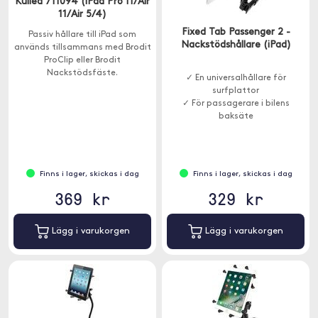
Kulled 711094 (iPad Pro 11/Air
11/Air 5/4)
Fixed Tab Passenger 2 -
Passiv hållare till iPad som
Nackstödshållare (iPad)
används tillsammans med Brodit
ProClip eller Brodit
Nackstödsfäste.
✓ En universalhållare för
surfplattor
✓ För passagerare i bilens
baksäte
Finns i lager, skickas i dag
Finns i lager, skickas i dag
369 kr
329 kr
Lägg i varukorgen
Lägg i varukorgen