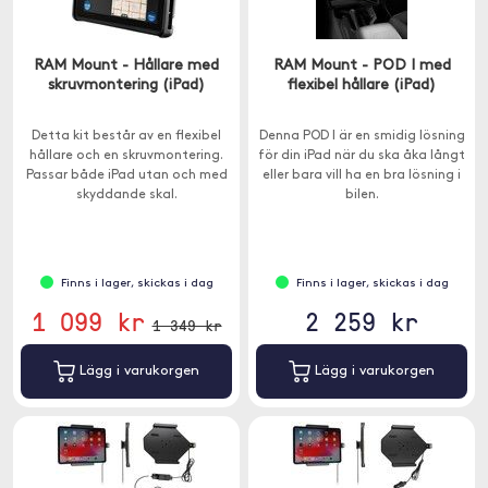
RAM Mount - Hållare med
RAM Mount - POD I med
skruvmontering (iPad)
flexibel hållare (iPad)
Detta kit består av en flexibel
Denna POD I är en smidig lösning
hållare och en skruvmontering.
för din iPad när du ska åka långt
Passar både iPad utan och med
eller bara vill ha en bra lösning i
skyddande skal.
bilen.
Finns i lager, skickas i dag
Finns i lager, skickas i dag
1 099 kr
2 259 kr
1 349 kr
Lägg i varukorgen
Lägg i varukorgen