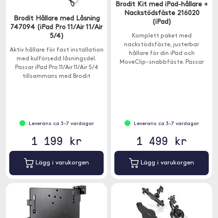
Brodit Kit med iPad-hållare +
Nackstödsfäste 216020
Brodit Hållare med Låsning
(iPad)
747094 (iPad Pro 11/Air 11/Air
5/4)
Komplett paket med
nackstödsfäste, justerbar
Aktiv hållare för fast installation
hållare för din iPad och
med kulförsedd låsningsdel.
MoveClip-snabbfäste. Passar
Passar iPad Pro 11/Air 11/Air 5/4
enheter med följande mått: Höjd
tillsammans med Brodit
180-230mm, max tjocklek 25mm.
Nackstödsfäste eller ProClip.
Leverans ca 3-7 vardagar
Leverans ca 3-7 vardagar
1 199 kr
1 499 kr
Lägg i varukorgen
Lägg i varukorgen