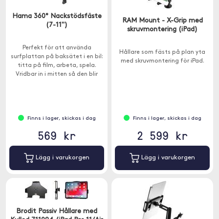
Hama 360° Nackstödsfäste
RAM Mount - X-Grip med
(7-11")
skruvmontering (iPad)
Perfekt för att använda
Hållare som fästs på plan yta
surfplattan på baksätet i en bil:
med skruvmontering för iPad.
titta på film, arbeta, spela.
Vridbar in i mitten så den blir
perfekt för flera passagerare
att använda.
Finns i lager, skickas i dag
Finns i lager, skickas i dag
569 kr
2 599 kr
Lägg i varukorgen
Lägg i varukorgen
Brodit Passiv Hållare med