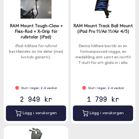
RAM Mount Tough-Claw +
RAM Mount Track Ball Mount
Flex-Rod + X-Grip för
(iPad Pro 11/Air 11/Air 4/5)
rullstolar (iPad)
iPad-hållare för rullstol
Denna hållare består av en
beståendes av tre delar (med
formanpassad vagga, en
livstids garanti).
medellång arm samt en rostfri
T-bult för att glida in i alla
bandsystem från tredje part
eller RAM Tough-Track-linjen med
spår.
Slut i lager, 2-6 veckor
Slut i lager, 2-6 veckor
2 949 kr
1 799 kr
Lägg i varukorgen
Lägg i varukorgen