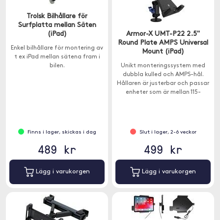
Trolsk Bilhållare för
Surfplatta mellan Säten
(iPad)
Armor-X UMT-P22 2.5"
Round Plate AMPS Universal
Enkel bilhållare för montering av
Mount (iPad)
t ex iPad mellan sätena fram i
bilen.
Unikt monteringssystem med
dubbla kulled och AMPS-hål.
Hållaren är justerbar och passar
enheter som är mellan 115-
230mm breda.
Finns i lager, skickas i dag
Slut i lager, 2-6 veckor
489 kr
499 kr
Lägg i varukorgen
Lägg i varukorgen