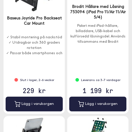
Brodit Hållare med Låsning
753094 (iPad Pro 11/Air 11/Air
5/4)
Baseus Joyride Pro Backseat
Car Mount
Paket med iPad-hållare,
billaddare, USB-kabel och
kulförsedd låsningsdel. Används
✓ Stabil montering på nackstöd
tillsammans med Brodit
✓ Utdragbar och 360 graders
Nackstödsfäste eller ProClip.
rotation
✓ Passar både smartphones och
surfplattor
Slut i lager, 2-6 veckor
Leverans ca 3-7 vardagar
229 kr
1 199 kr
Lägg i varukorgen
Lägg i varukorgen