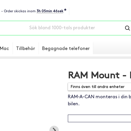
*
u - Order skickas inom
3h 05min 45sek
Mac
Tillbehör
Begagnade telefoner
RAM Mount - 
RAM-A-CAN monteras i din bil
bilen.