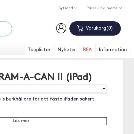
Byt land
Priser - Inkl. moms
Varukorg
0
Topplistor
Nyheter
REA
Information
RAM-A-CAN II (iPad)
s burkhållare för att fästa iPaden säkert i
Läs mer