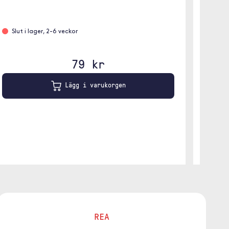
rejält sk
Slut i lager, 2-6 veckor
Slut 
79 kr
Lägg i varukorgen
REA