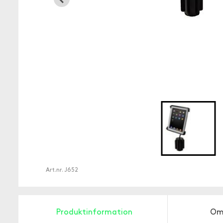
Art.nr.
J652
Produktinformation
Om