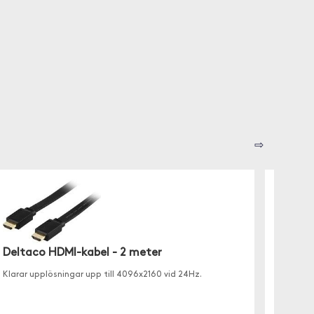
⇨
Deltaco HDMI-kabel - 2 meter
Klarar upplösningar upp till 4096x2160 vid 24Hz.
OtterB
OtterBox