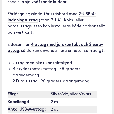
speciella självhäftande kuddar.
Förlängningssladd för skrivbord med
2-USB-A-
laddningsuttag
(max. 3,1 A). Köks- eller
bordsuttagslisten kan installeras både horisontellt
och vertikalt.
Eldosan har
4 uttag med jordkontakt och 2 euro-
uttag
, så du kan använda flera enheter samtidigt.
Uttag med ökat kontaktskydd
4 skyddskontaktuttag i 45 graders
arrangemang
2 Euro-uttag i 90 graders-arrangemang
Färg:
Silver/vit, silvar/svart
Kabellängd:
2 m
Antal USB-A-uttag:
2 st