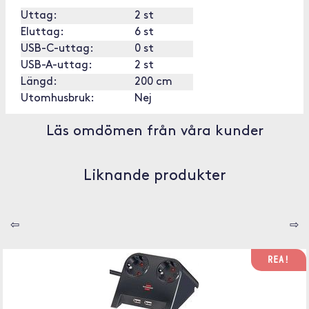
Uttag:
2 st
Eluttag:
6 st
USB-C-uttag:
0 st
USB-A-uttag:
2 st
Längd:
200 cm
Utomhusbruk:
Nej
Läs omdömen från våra kunder
Liknande produkter
⇦
⇨
REA!