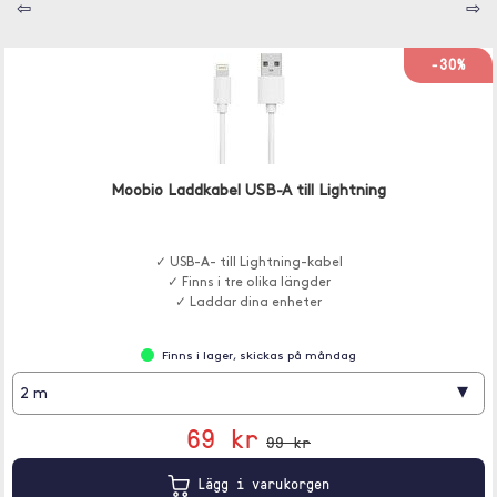
⇦
⇨
-30%
Moobio Laddkabel USB-A till Lightning
✓ USB-A- till Lightning-kabel
✓ Finns i tre olika längder
✓ Laddar dina enheter
Finns i lager, skickas på måndag
▾
2 m
69 kr
99 kr
Lägg i varukorgen