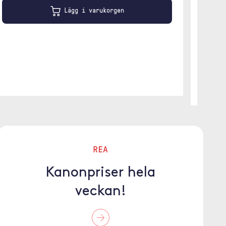
Leve
Lägg i varukorgen
Svart
REA
Kanonpriser hela
veckan!