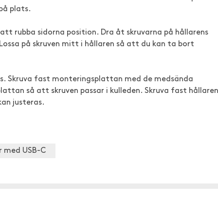
på plats.
 att rubba sidorna position. Dra åt skruvarna på hållarens
Lossa på skruven mitt i hållaren så att du kan ta bort
ats. Skruva fast monteringsplattan med de medsända
attan så att skruven passar i kulleden. Skruva fast hållare
kan justeras.
er med USB-C