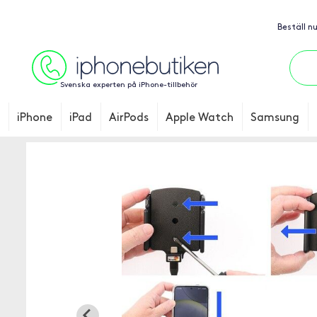
Beställ n
Svenska experten på iPhone-tillbehör
iPhone
iPad
AirPods
Apple Watch
Samsung