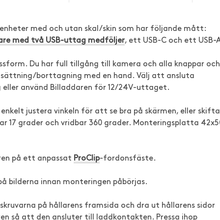
 enheter med och utan skal/skin som har följande mått:
dare med två USB-uttag medföljer
, ett USB-C och ett USB-
form. Du har full tillgång till kamera och alla knappar och
l isättning/borttagning med en hand. Välj att ansluta
 eller använd Billaddaren för 12/24V-uttaget.
enkelt justera vinkeln för att se bra på skärmen, eller skifta
ar 17 grader och vridbar 360 grader. Monteringsplatta 42x5
aren på ett anpassat
ProClip
-fordonsfäste.
på bilderna innan monteringen påbörjas.
 skruvarna på hållarens framsida och dra ut hållarens sidor
ren så att den ansluter till laddkontakten. Pressa ihop