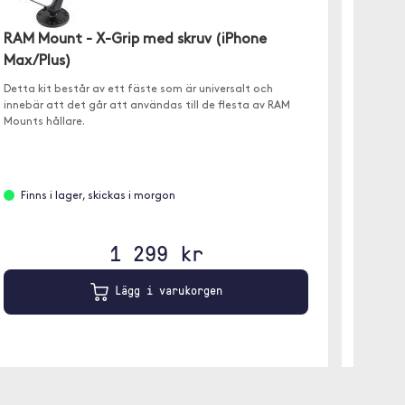
Brodit
RAM Mount - X-Grip med skruv (iPhone
72737
Max/Plus)
Justerba
Detta kit består av ett fäste som är universalt och
laddnin
innebär att det går att användas till de flesta av RAM
mått Br
Mounts hållare.
Leve
Finns i lager, skickas i morgon
1 299 kr
Lägg i varukorgen