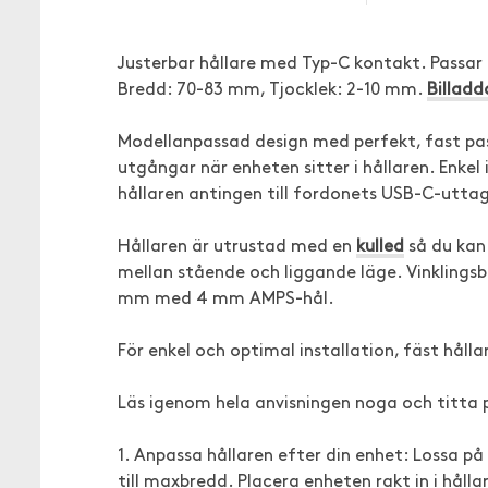
Justerbar hållare med Typ-C kontakt. Passar
Bredd: 70-83 mm, Tjocklek: 2-10 mm.
Billad
Modellanpassad design med perfekt, fast pass
utgångar när enheten sitter i hållaren. Enke
hållaren antingen till fordonets USB-C-uttag
Hållaren är utrustad med en
kulled
så du kan 
mellan stående och liggande läge. Vinklingsb
mm med 4 mm AMPS-hål.
För enkel och optimal installation, fäst håll
Läs igenom hela anvisningen noga och titta 
1. Anpassa hållaren efter din enhet: Lossa på
till maxbredd. Placera enheten rakt in i hålla