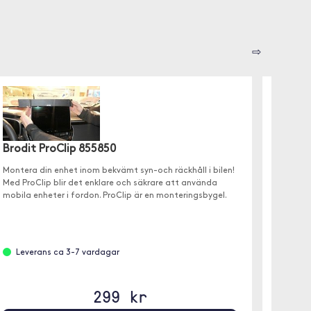
⇨
Brodit ProClip 855850
Montera din enhet inom bekvämt syn-och räckhåll i bilen!
Med ProClip blir det enklare och säkrare att använda
Dbram
mobila enheter i fordon. ProClip är en monteringsbygel.
17)
✓ Äkta 
✓ MagS
Leverans ca 3-7 vardagar
✓ Utveck
299 kr