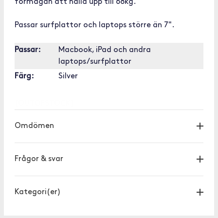
förmågan att hålla upp till 68kg.
Passar surfplattor och laptops större än 7".
Passar:
Macbook, iPad och andra
laptops/surfplattor
Färg:
Silver
[OUTOFSTOCK]
Omdömen
Frågor & svar
Kategori(er)