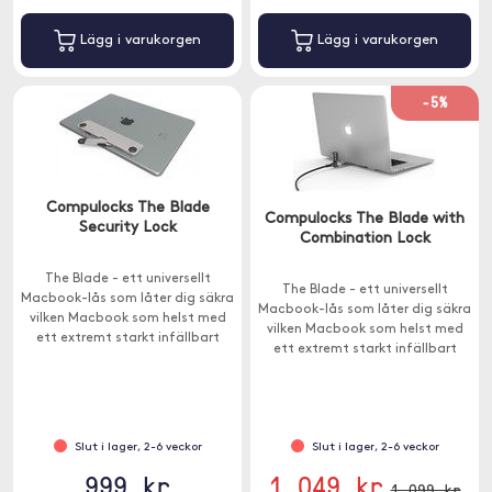
Lägg i varukorgen
Lägg i varukorgen
-5%
Compulocks The Blade
Compulocks The Blade with
Security Lock
Combination Lock
The Blade - ett universellt
The Blade - ett universellt
Macbook-lås som låter dig säkra
Macbook-lås som låter dig säkra
vilken Macbook som helst med
vilken Macbook som helst med
ett extremt starkt infällbart
ett extremt starkt infällbart
låsfack.
låsfack. Kabel med
kombinationslås ingår.
Slut i lager, 2-6 veckor
Slut i lager, 2-6 veckor
999 kr
1 049 kr
1 099 kr