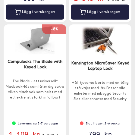
Lägg i varukorgen
Lägg i varukorgen
-8%
Compulocks The Blade with
Kensington MicroSaver Keyed
Keyed Lock
Laptop Lock
The Blade - ett universellt
Håll tjuvarna borta med en tålig
Macbook-lås som låter dig säkra
stålvajer med lås. Passar alla
vilken Macbook som helst med
enheter med inbyggd Security
ett extremt starkt infällbart
Slot eller enheter med Security
låsfack. Kabel med nyckellås
Slot-adapter.
ingår.
Leverans ca 3-7 vardagar
Slut i lager, 2-6 veckor
1 109 kr
799 kr