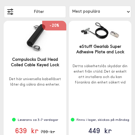
Filter
-20%
eStuff Gearlab Super
Adhesive Plate and Lock
Compulocks Dual Head
Coiled Cable Keyed Lock
Detta säkerhetslås skyddar din
enhet från stöld. Det är enkelt
att installera och du kan
Det här universella kabellåset
förankra din enhet säkert vid
låter dig säkra dina enheter.
ditt skrivbord, bord eller något
annat fast föremål.
Leverans ca 3-7 vardagar
Finns i lager, skickas på måndag
639 kr
449 kr
799 kr