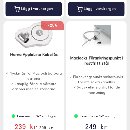
Lägg i varukorgen
Lägg i varukorgen
-20%
Hama AppleLine Kabellås
Maclocks Förankringspunkt i
rostfritt stål
✓ Nyckellås för Mac och bärbara
✓ Förankringspunkt/ankarpunkt
datorer
för att säkra kabellås
✓ Lämplig för alla bärbara
✓ Skruv- eller självhäftande
datorer med en standard
montering
säkerhetsport
✓ Rostfri stålkonstruktion
✓ Med automatisk roll up-
funktion
Leverans ca 3-7 vardagar
Leverans ca 3-7 vardagar
239 kr
249 kr
299 kr