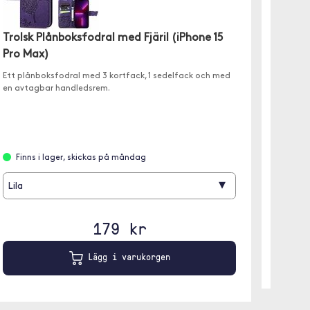
Trolsk
Upptäck
Trolsk Plånboksfodral med Fjäril (iPhone 15
plånboks
Pro Max)
ställbar
Ett plånboksfodral med 3 kortfack, 1 sedelfack och med
en avtagbar handledsrem.
Finn
Finns i lager, skickas på måndag
▾
Lila
179 kr
Lägg i varukorgen