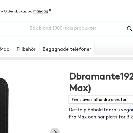
*
u - Order skickas på
måndag
Mac
Tillbehör
Begagnade telefoner
Dbramante1928
Max)
Detta plånboksfodral i vegan
Pro Max och har plats för 3 k