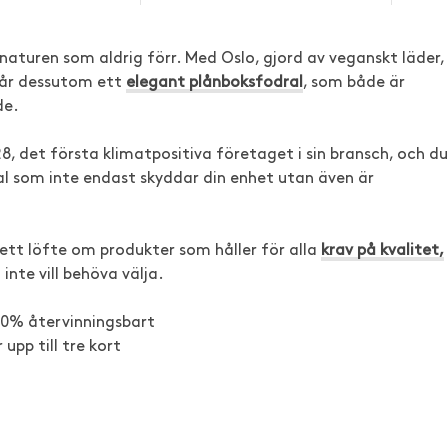
aturen som aldrig förr. Med Oslo, gjord av veganskt läder,
 får dessutom ett
elegant plånboksfodral
, som både är
de.
 det första klimatpositiva företaget i sin bransch, och du
l som inte endast skyddar din enhet utan även är
ett löfte om produkter som håller för alla
krav på kvalitet,
 inte vill behöva välja.
100% återvinningsbart
pp till tre kort