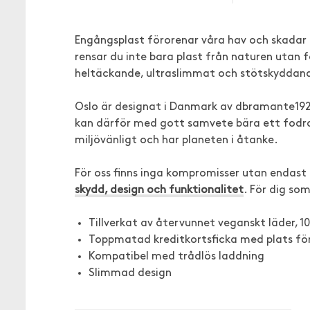
Engångsplast förorenar våra hav och skadar n
rensar du inte bara plast från naturen utan
heltäckande, ultraslimmat och stötskyddan
Oslo är designat i Danmark av dbramante1928,
kan därför med gott samvete bära ett fodra
miljövänligt och har planeten i åtanke.
För oss finns inga kompromisser utan endast 
skydd, design och funktionalitet
. För dig som
Tillverkat av återvunnet veganskt läder, 
Toppmatad kreditkortsficka med plats för u
Kompatibel med trådlös laddning
Slimmad design