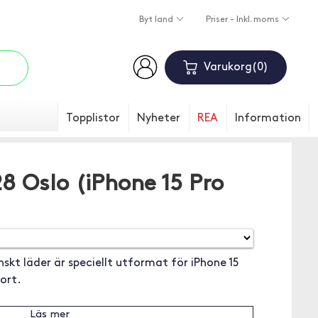
Byt land
Priser - Inkl. moms
Varukorg
0
Topplistor
Nyheter
REA
Information
 Oslo (iPhone 15 Pro
skt läder är speciellt utformat för iPhone 15
ort.
Läs mer