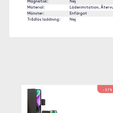
Magnetisk:
Nej
Material:
Läderimitation, Återv
Mönster:
Enfärgat
Trådlös laddning:
Nej
-57%