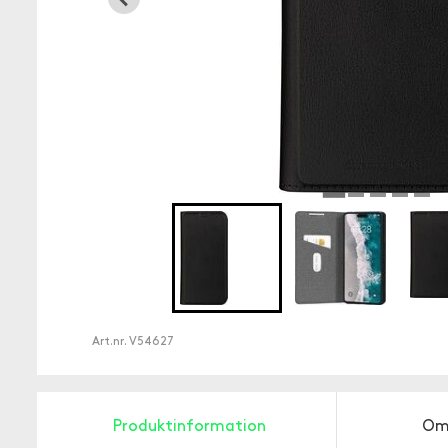
Art.nr.
V54627
Produktinformation
Om