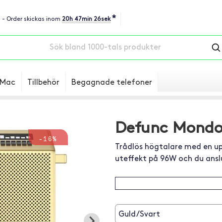
*
u - Order skickas inom
20h 47min 25sek
Mac
Tillbehör
Begagnade telefoner
Defunc Mondo
-16%
Trådlös högtalare med en up
uteffekt på 96W och du anslu
Guld/Svart