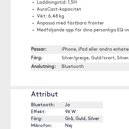
Laddningstid: 1,5H
AuraCast-kapacitet
Vikt: 6,48 kg
Anpassa med fästbara fronter
Medföljande app för dina personliga EQ-in
Passar:
iPhone, iPad eller andra enhet
Färg:
Silver/greige, Guld/svart, Silve
Anslutning:
Bluetooth
Attribut
Bluetooth:
Ja
Effekt:
96 W
Färg:
Grå, Guld, Silver
Mikrofon:
Nej