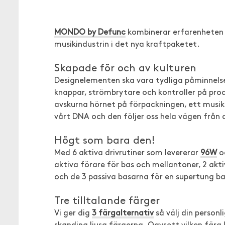
MONDO by Defunc
kombinerar erfarenheten f
musikindustrin i det nya kraftpaketet.
Skapade för och av kulturen
Designelementen ska vara tydliga påminnelse
knappar, strömbrytare och kontroller på pro
avskurna hörnet på förpackningen, ett musikspr
vårt DNA och den följer oss hela vägen från 
Högt som bara den!
Med 6 aktiva drivrutiner som levererar
96W
oc
aktiva förare för bas och mellantoner, 2 akt
och de 3 passiva basarna för en supertung ba
Tre tilltalande färger
Vi ger dig
3 färgalternativ
så välj din personl