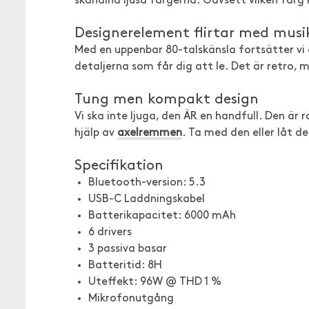
skandina ljusa färgerna. Oavsett vilken fär
Designerelement flirtar med musik
Med en uppenbar 80-talskänsla fortsätter vi a
detaljerna som får dig att le. Det är retro, 
Tung men kompakt design
Vi ska inte ljuga, den ÄR en handfull. Den ä
hjälp av
axelremmen
. Ta med den eller låt de
Specifikation
Bluetooth-version: 5.3
USB-C Laddningskabel
Batterikapacitet: 6000 mAh
6 drivers
3 passiva basar
Batteritid: 8H
Uteffekt: 96W @ THD 1 %
Mikrofonutgång