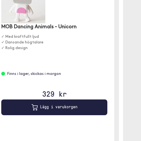
MOB Dancing Animals - Unicorn
MOB D
✓ Med kraftfullt ljud
En högt
✓ Dansande högtalare
speltid 
✓ Rolig design
Finns i lager, skickas i morgon
Finns
329 kr
Lägg i varukorgen