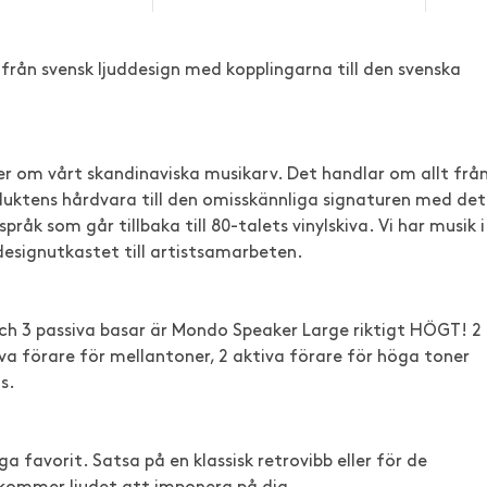
rån svensk ljuddesign med kopplingarna till den svenska
r om vårt skandinaviska musikarv. Det handlar om allt frå
duktens hårdvara till den omisskännliga signaturen med det
åk som går tillbaka till 80-talets vinylskiva. Vi har musik i
designutkastet till artistsamarbeten.
h 3 passiva basar är Mondo Speaker Large riktigt HÖGT! 2
iva förare för mellantoner, 2 aktiva förare för höga toner
s.
iga favorit. Satsa på en klassisk retrovibb eller för de