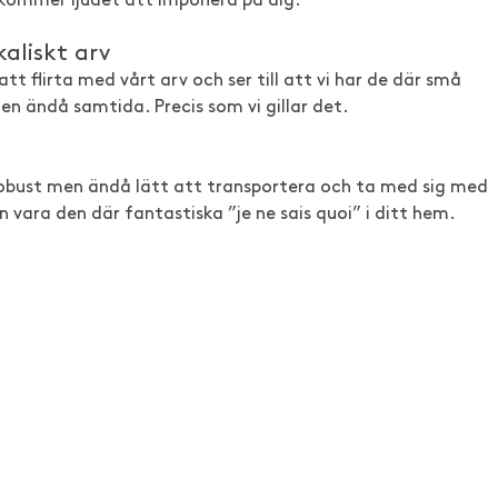
g kommer ljudet att imponera på dig.
aliskt arv
tt flirta med vårt arv och ser till att vi har de där små
men ändå samtida. Precis som vi gillar det.
r robust men ändå lätt att transportera och ta med sig med
n vara den där fantastiska ”je ne sais quoi” i ditt hem.