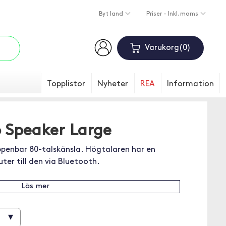
Byt land
Priser - Inkl. moms
Varukorg
0
Topplistor
Nyheter
REA
Information
 Speaker Large
penbar 80-talskänsla. Högtalaren har en
ter till den via Bluetooth.
Läs mer
▾