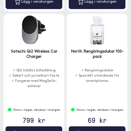
Lägg i varukorgen
Lägg i varukorgen
Satechi Qi2 Wireless Car
North Rengöringsdukar 100-
Charger
pack
✓ Qi2 trådlös billaddning
✓ Rengöringsdukar
✓ Säkert och justerbart fäste
✓ Speciellt utvecklade för
✓ Fungerar med MagSafe-
smartphones
enheter
Finns i lager, skickas i morgon
Finns i lager, skickas i morgon
799 kr
69 kr