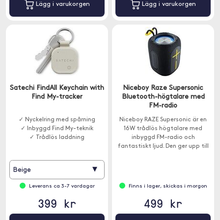
Lägg i varukorgen
Lägg i varukorgen
Satechi FindAll Keychain with
Niceboy Raze Supersonic
Find My-tracker
Bluetooth-högtalare med
FM-radio
✓ Nyckelring med spårning
Niceboy RAZE Supersonic är en
✓ Inbyggd Find My-teknik
16W trådlös högtalare med
✓ Trådlös laddning
inbyggd FM-radio och
fantastiskt ljud. Den ger upp till
15 timmars musik på en laddning.
▾
Beige
Leverans ca 3-7 vardagar
Finns i lager, skickas i morgon
399 kr
499 kr