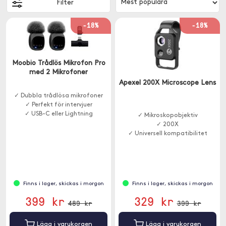
Filter
-18%
-18%
Moobio Trådlös Mikrofon Pro
med 2 Mikrofoner
Apexel 200X Microscope Lens
✓ Dubbla trådlösa mikrofoner
✓ Perfekt för intervjuer
✓ USB-C eller Lightning
✓ Mikroskopobjektiv
✓ 200X
✓ Universell kompatibilitet
Finns i lager, skickas i morgon
Finns i lager, skickas i morgon
399 kr
329 kr
489 kr
399 kr
Lägg i varukorgen
Lägg i varukorgen