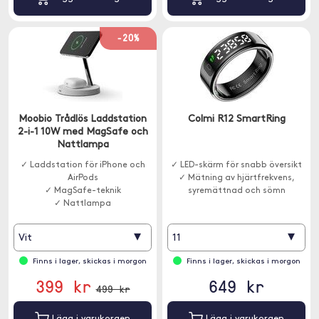
-20%
Moobio Trådlös Laddstation
Colmi R12 SmartRing
2-i-1 10W med MagSafe och
Nattlampa
✓ Laddstation för iPhone och
✓ LED-skärm för snabb översikt
AirPods
✓ Mätning av hjärtfrekvens,
✓ MagSafe-teknik
syremättnad och sömn
✓ Nattlampa
▾
▾
Vit
11
Finns i lager, skickas i morgon
Finns i lager, skickas i morgon
399 kr
649 kr
499 kr
Lägg i varukorgen
Lägg i varukorgen