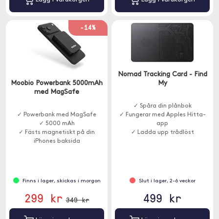
-14%
Nomad Tracking Card - Find
Moobio Powerbank 5000mAh
My
med MagSafe
✓ Spåra din plånbok
✓ Powerbank med MagSafe
✓ Fungerar med Apples Hitta-
✓ 5000 mAh
app
✓ Fästs magnetiskt på din
✓ Ladda upp trådlöst
iPhones baksida
Finns i lager, skickas i morgon
Slut i lager, 2-6 veckor
299 kr
499 kr
349 kr