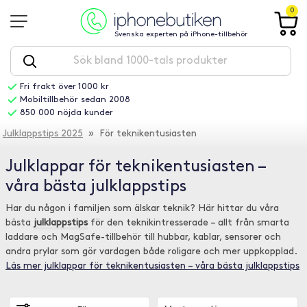
0
Svenska experten på iPhone-tillbehör
Fri frakt över 1000 kr
Mobiltillbehör sedan 2008
850 000 nöjda kunder
Julklappstips 2025
» För teknikentusiasten
Julklappar för teknikentusiasten –
våra bästa julklappstips
Har du någon i familjen som älskar teknik? Här hittar du våra
bästa
julklappstips
för den teknikintresserade – allt från smarta
laddare och MagSafe-tillbehör till hubbar, kablar, sensorer och
andra prylar som gör vardagen både roligare och mer uppkopplad.
Läs mer julklappar för teknikentusiasten – våra bästa julklappstips