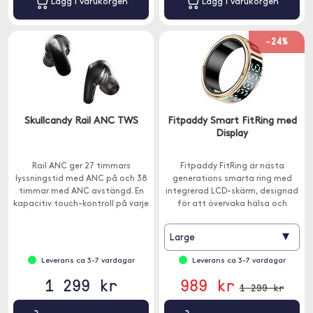
Lägg i varukorgen
Lägg i varukorgen
-24%
Skullcandy Rail ANC TWS
Fitpaddy Smart FitRing med
Display
Rail ANC ger 27 timmars
Fitpaddy FitRing är nästa
lyssningstid med ANC på och 38
generations smarta ring med
timmar med ANC avstängd. En
integrerad LCD-skärm, designad
kapacitiv touch-kontroll på varje
för att övervaka hälsa och
öronsnäcka gör justeringar
aktivitet på ett elegant och
enkla.
diskret sätt.
▾
Large
Leverans ca 3-7 vardagar
Leverans ca 3-7 vardagar
1 299 kr
989 kr
1 299 kr