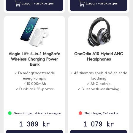
Lägg i varukorgen
Lägg i varukorgen
Alogic Lift 4-in-1 MagSafe
OneOdio A10 Hybrid ANC
Wireless Charging Power
Headphones
Bank
✓ En mångfacetterade
✓ 45 timmars speltid på en enda
energikompis
laddning
✓ 10 000mAh
✓ ANC-teknik
✓ Dubblar USB-portar
✓ Bluetooth-anslutning
Finns i lager, skickas i morgon
Slut i lager, 2-6 veckor
1 389 kr
1 079 kr