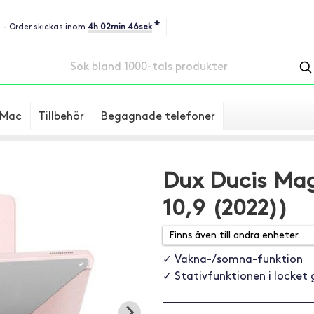
*
u - Order skickas inom
4h 02min 45sek
Mac
Tillbehör
Begagnade telefoner
Dux Ducis Mag
10,9 (2022))
✓ Vakna-/somna-funktion
✓ Stativfunktionen i locket g