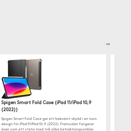
⇨
Pipett
Spigen Smart Fold Case (iPad 11/iPad 10,9
(2022
(2022))
Den vikb
Spigen Smart Fold Case ger ett bekvämt skydd i en tunn
2022 och
design för iPad 11/iPad 10,9 (2022). Framsidan fungerar
även som ett stativ med två olika betraktningsvinklar.