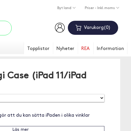
Byt land
Priser - Inkl. moms
Varukorg
0
Topplistor
Nyheter
REA
Information
i Case (iPad 11/iPad
ör att du kan sätta iPaden i olika vinklar
Läs mer