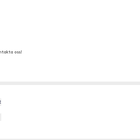
ntakta oss!
t