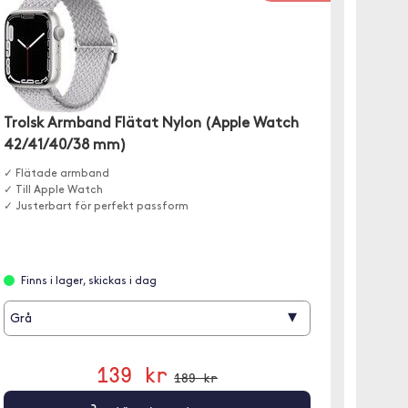
Trolsk Armband Flätat Nylon (Apple Watch
eStuff
42/41/40/38 mm)
10,9 (
✓ Flätade armband
✓ Täcke
✓ Till Apple Watch
✓ Det u
✓ Justerbart för perfekt passform
Finns i lager, skickas i dag
Finns
▾
Grå
139 kr
189 kr