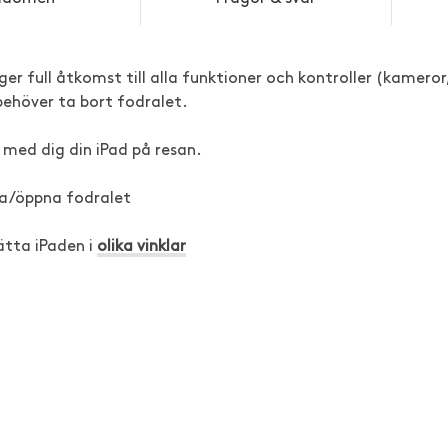
er full åtkomst till alla funktioner och kontroller (kameror
behöver ta bort fodralet.
a med dig din iPad på resan.
a/öppna fodralet
ätta iPaden i
olika vinklar