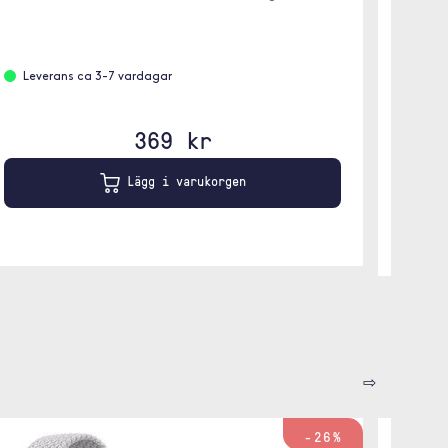
Leve
Leverans ca 3-7 vardagar
Grå
369 kr
Lägg i varukorgen
⇨
-26%