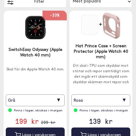
Filter
-33%
Hat Prince Case + Screen
SwitchEasy Odyssey (Apple
Protector (Apple Watch 40
Watch 40 mm)
mm)
Ett skal i TPU som skyddar mot
Skal för din Apple Watch 40 mm.
stötar och repor samtidigt som
det ingår ett skärmskydd som
skyddar skärmen mot repor och
smuts.
▾
▾
Grå
Rosa
Finns i lager, skickas i morgon
Finns i lager, skickas i morgon
199 kr
139 kr
299 kr
Lägg i varukorgen
Lägg i varukorgen