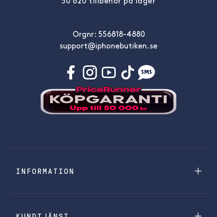
50 620 tillbehör på lager
Orgnr: 556818-4880
support@iphonebutiken.se
INFORMATION
KUNDTJÄNST