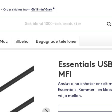
*
u - Order skickas inom
8h 19min 17sek
Mac
Tillbehör
Begagnade telefoner
Essentials US
MFI
Anslut dina enheter enkelt m
Essentials. Kommer i en klas
välja mellan.