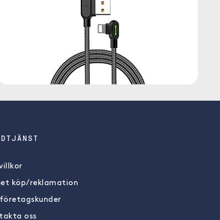
NDTJÄNST
illkor
et köp/reklamation
 företagskunder
takta oss