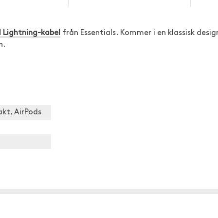
l Lightning-kabel
från Essentials. Kommer i en klassisk desig
n.
kt, AirPods