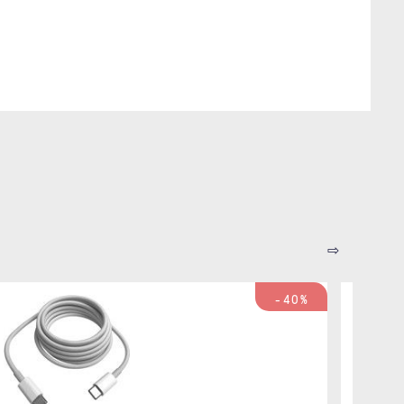
⇨
-40%