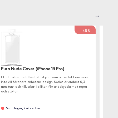
⇨
-45%
Puro Nude Cover (iPhone 13 Pro)
Trolsk
Kort (
Ett ultratunt och flexibelt skydd som är perfekt om man
inte vill förändra enhetens design. Skalet är endast 0,3
Fint plå
mm tunt och tillverkat i silikon för att skydda mot repor
Fodralet
och stötar.
Slut i lager, 2-6 veckor
Finns