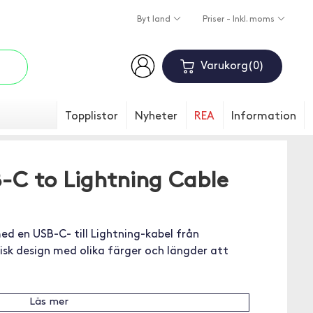
Byt land
Priser - Inkl. moms
Varukorg
0
Topplistor
Nyheter
REA
Information
B-C to Lightning Cable
ed en USB-C- till Lightning-kabel från
sisk design med olika färger och längder att
Läs mer