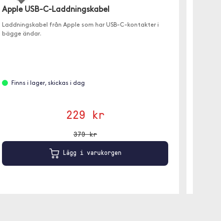
Apple USB-C-Laddningskabel
Forev
Laddningskabel från Apple som har USB-C-kontakter i
1 meter
bägge ändar.
Finns i lager, skickas i dag
Finns
229 kr
379 kr
Lägg i varukorgen