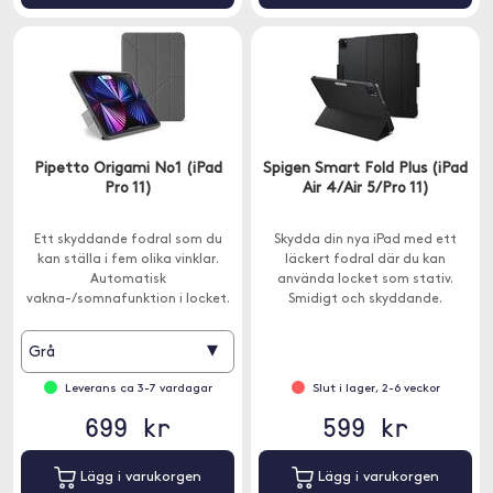
Pipetto Origami No1 (iPad
Spigen Smart Fold Plus (iPad
Pro 11)
Air 4/Air 5/Pro 11)
Ett skyddande fodral som du
Skydda din nya iPad med ett
kan ställa i fem olika vinklar.
läckert fodral där du kan
Automatisk
använda locket som stativ.
vakna-/somnafunktion i locket.
Smidigt och skyddande.
▾
Grå
Leverans ca 3-7 vardagar
Slut i lager, 2-6 veckor
699 kr
599 kr
Lägg i varukorgen
Lägg i varukorgen