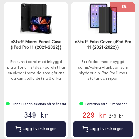
-8%
eStuff Miami Pencil Case
eStuff Folio Cover (iPad Pro
(iPad Pro 11 (2021-2022))
11 (2021-2022))
Ett tunt fodral med inbyggd
Ett fodral med inbyggd
plats för din stylus. Fodralet har
sömn/vaknar-funktion som
en vikbar framsida som gör att
skyddar din iPad Pro 11 mot
du kan ställa det i två olika
stötar och repor.
lägen.
Finns i lager, skickas på måndag
Leverans ca 3-7 vardagar
349 kr
229 kr
249 kr
Lägg i varukorgen
Lägg i varukorgen