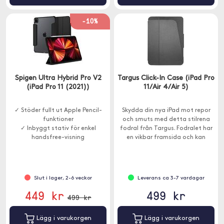
-10%
Spigen Ultra Hybrid Pro V2
Targus Click-In Case (iPad Pro
(iPad Pro 11 (2021))
11/Air 4/Air 5)
✓ Stöder fullt ut Apple Pencil-
Skydda din nya iPad mot repor
funktioner
och smuts med detta stilrena
✓ Inbyggt stativ för enkel
fodral från Targus. Fodralet har
handsfree-visning
en vikbar framsida och kan
✓ Dubbla lager med Air Cushion
ställas i flera olika vinklar.
Technology
Slut i lager, 2-6 veckor
Leverans ca 3-7 vardagar
449 kr
499 kr
499 kr
Lägg i varukorgen
Lägg i varukorgen