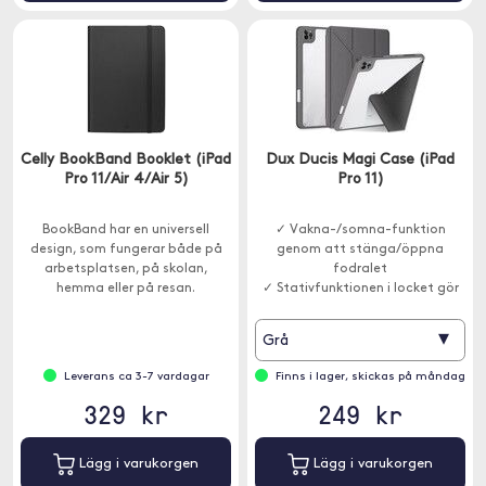
Celly BookBand Booklet (iPad
Dux Ducis Magi Case (iPad
Pro 11/Air 4/Air 5)
Pro 11)
BookBand har en universell
✓ Vakna-/somna-funktion
design, som fungerar både på
genom att stänga/öppna
arbetsplatsen, på skolan,
fodralet
hemma eller på resan.
✓ Stativfunktionen i locket gör
att du kan sätta iPaden i olika
vinklar
▾
Grå
Leverans ca 3-7 vardagar
Finns i lager, skickas på måndag
329 kr
249 kr
Lägg i varukorgen
Lägg i varukorgen