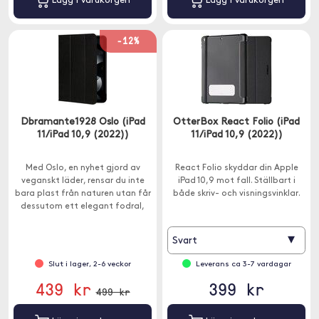
Lägg i varukorgen
Lägg i varukorgen
-12%
Dbramante1928 Oslo (iPad
OtterBox React Folio (iPad
11/iPad 10,9 (2022))
11/iPad 10,9 (2022))
Med Oslo, en nyhet gjord av
React Folio skyddar din Apple
veganskt läder, rensar du inte
iPad 10,9 mot fall. Ställbart i
bara plast från naturen utan får
både skriv- och visningsvinklar.
dessutom ett elegant fodral,
som både är heltäckande,
ultraslimmat och
▾
Svart
stötskyddande.
Slut i lager, 2-6 veckor
Leverans ca 3-7 vardagar
439 kr
399 kr
499 kr