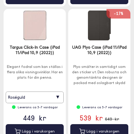
-17%
Targus Click-In Case (iPad
UAG Plyo Case (iPad 11/iPad
11/iPad 10,9 (2022))
10,9 (2022))
Elegant fodral som kan ställas i
Plyo smälter in samtidigt som
flera olika visningsvinklar. Har en
den sticker ut. Den robusta och
plats för din penna.
genomtänkta designen är
packad med oslagbart skydd
och användbarhet.
▾
Roséguld
Leverans ca 3-7 vardagar
Leverans ca 3-7 vardagar
449 kr
539 kr
649 kr
Lägg i varukorgen
Lägg i varukorgen