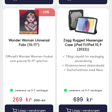
-10%
Wonder Woman Universal
Zagg Rugged Messenger
Folio (10-11")
Case (iPad 11/iPad 10,9
(2022))
Officiellt Wonder Woman-fodral
✓ Tåligt skydd för vardaglig
som passar 10-11"-plattor.
användning
✓ Klickmonterat skärmskydd
✓ Stativfunktion med flera
vinklar
Leverans ca 3-7 vardagar
Leverans ca 3-7 vardagar
269 kr
699 kr
299 kr
Lägg i varukorgen
Lägg i varukorgen