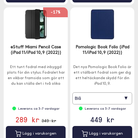
-17%
eStuff Miami Pencil Case
Pomologic Book Folio (iPad
(iPad 11/iPad 10,9 (2022))
11/iPad 10,9 (2022))
Ett tunt fodral med inbyggd
Det nya Pomologic Book Folio är
plats för din stylus. Fodralet har
ett ställbart fodral som ger dig
en vikbar framsida som gör att
ett heltäckande skydd för din
du kan ställa det i två olika
iPad 10,9.
lägen.
▾
Blå
Leverans ca 3-7 vardagar
Leverans ca 3-7 vardagar
289 kr
449 kr
349 kr
Lägg i varukorgen
Lägg i varukorgen