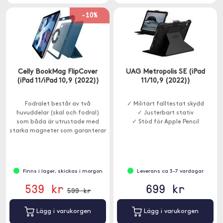
-10%
Celly BookMag FlipCover
UAG Metropolis SE (iPad
(iPad 11/iPad 10,9 (2022))
11/10,9 (2022))
Fodralet består av två
✓ Militärt falltestat skydd
huvuddelar (skal och fodral)
✓ Justerbart stativ
som båda är utrustade med
✓ Stöd för Apple Pencil
starka magneter som garanterar
oöverträffat skydd och
stabilitet.
Finns i lager, skickas i morgon
Leverans ca 3-7 vardagar
539 kr
699 kr
599 kr
Lägg i varukorgen
Lägg i varukorgen