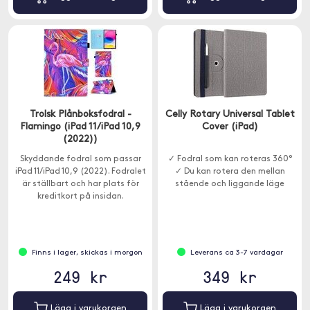
Trolsk Plånboksfodral -
Celly Rotary Universal Tablet
Flamingo (iPad 11/iPad 10,9
Cover (iPad)
(2022))
Skyddande fodral som passar
✓ Fodral som kan roteras 360°
iPad 11/iPad 10,9 (2022). Fodralet
✓ Du kan rotera den mellan
är ställbart och har plats för
stående och liggande läge
kreditkort på insidan.
Finns i lager, skickas i morgon
Leverans ca 3-7 vardagar
249 kr
349 kr
Lägg i varukorgen
Lägg i varukorgen