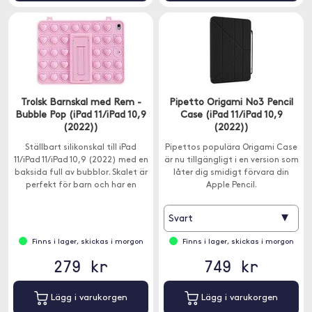
Trolsk Barnskal med Rem -
Pipetto Origami No3 Pencil
Bubble Pop (iPad 11/iPad 10,9
Case (iPad 11/iPad 10,9
(2022))
(2022))
Ställbart silikonskal till iPad
Pipettos populära Origami Case
11/iPad 11/iPad 10,9 (2022) med en
är nu tillgängligt i en version som
baksida full av bubblor. Skalet är
låter dig smidigt förvara din
perfekt för barn och har en
Apple Pencil.
smidig bärrem.
▾
Svart
Finns i lager, skickas i morgon
Finns i lager, skickas i morgon
279 kr
749 kr
Lägg i varukorgen
Lägg i varukorgen