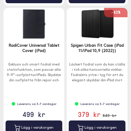
-42%
RadiCover Universal Tablet
Spigen Urban Fit Case (iPad
Cover (iPad)
11/iPad 10,9 (2022))
Exklusiv och smart fodral med
Läckert fodral som du kan ställa
stativfunktion, som passar alla
i två olika horisontella vinklar.
9-11"-surfplattor/iPads. Skyddar
Fodralets yttre i tyg för att du
din surfplatta från repor och
elegant skyddar din iPad mot
stötar.
repor och stötar.
Leverans ca 3-7 vardagar
Leverans ca 3-7 vardagar
499 kr
379 kr
649 kr
Lägg i varukorgen
Lägg i varukorgen