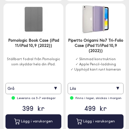
Pomologic Book Case (iPad
Pipetto Origami No7 Tri-Folio
11/iPad 10,9 (2022))
Case (iPad 11/iPad 10,9
(2022))
Ställbart fodral från Pomologic
✓ Slimmad konstruktion
som skyddar hela din iPad.
✓ Apple Pencil-laddning
✓ Upphöjd kant runt kameran
▾
▾
Grå
Lila
Leverans ca 3-7 vardagar
Finns i lager, skickas i morgon
399 kr
499 kr
Lägg i varukorgen
Lägg i varukorgen