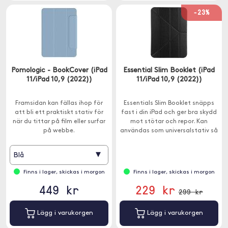
-23%
Pomologic - BookCover (iPad
Essential Slim Booklet (iPad
11/iPad 10,9 (2022))
11/iPad 10,9 (2022))
Framsidan kan fällas ihop för
Essentials Slim Booklet snäpps
att bli ett praktiskt stativ för
fast i din iPad och ger bra skydd
när du tittar på film eller surfar
mot stötar och repor. Kan
på webbe.
användas som universalstativ så
att du enkelt kan får händerna
fria.
▾
Blå
Finns i lager, skickas i morgon
Finns i lager, skickas i morgon
449 kr
229 kr
299 kr
Lägg i varukorgen
Lägg i varukorgen