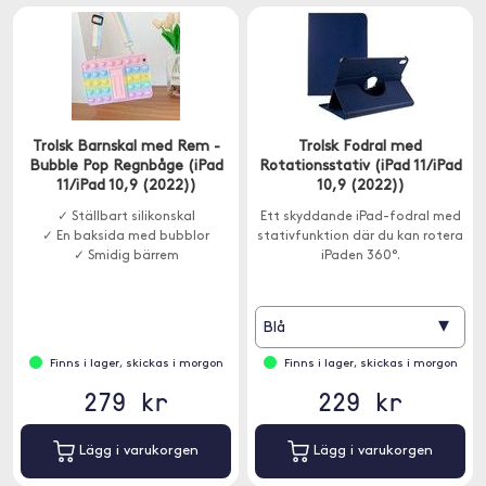
Trolsk Barnskal med Rem -
Trolsk Fodral med
Bubble Pop Regnbåge (iPad
Rotationsstativ (iPad 11/iPad
11/iPad 10,9 (2022))
10,9 (2022))
✓ Ställbart silikonskal
Ett skyddande iPad-fodral med
✓ En baksida med bubblor
stativfunktion där du kan rotera
✓ Smidig bärrem
iPaden 360°.
▾
Blå
Finns i lager, skickas i morgon
Finns i lager, skickas i morgon
279 kr
229 kr
Lägg i varukorgen
Lägg i varukorgen