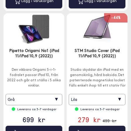
Lägg i varukorgen
Lägg i varukorgen
-44%
Pipetto Origami No1 (iPad
STM Studio Cover (iPad
11/iPad 10,9 (2022))
11/iPad 10,9 (2022))
Den vikbara Origami 5-i-1-
Studio skyddar din iPad med en
fodralet passar iPad 10, från
genomskinlig, hård baksida. Det
2022 och går att ställa i 5 olika
patenterade magnetiska locket
vinklar.
fälls enkelt ihop till ett stativ för
enkel skrivning och visning.
▾
▾
Grå
Lila
Leverans ca 3-7 vardagar
Leverans ca 3-7 vardagar
699 kr
279 kr
499 kr