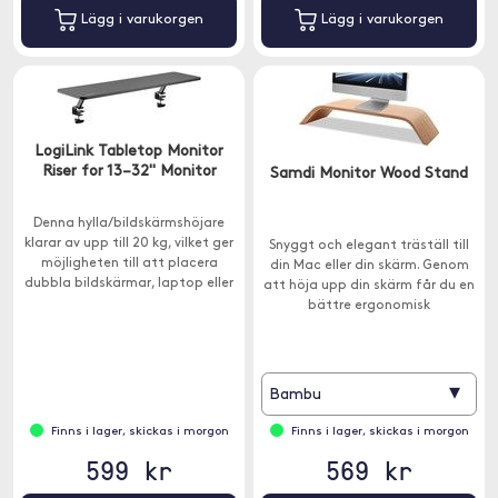
Lägg i varukorgen
Lägg i varukorgen
LogiLink Tabletop Monitor
Riser for 13–32" Monitor
Samdi Monitor Wood Stand
Denna hylla/bildskärmshöjare
klarar av upp till 20 kg, vilket ger
Snyggt och elegant träställ till
möjligheten till att placera
din Mac eller din skärm. Genom
dubbla bildskärmar, laptop eller
att höja upp din skärm får du en
mindre kontorsmaterial eller
bättre ergonomisk
inredningsdetaljer.
arbetsställning och det är
lättare att organisera på
skrivbordet.
▾
Bambu
Finns i lager, skickas i morgon
Finns i lager, skickas i morgon
599 kr
569 kr