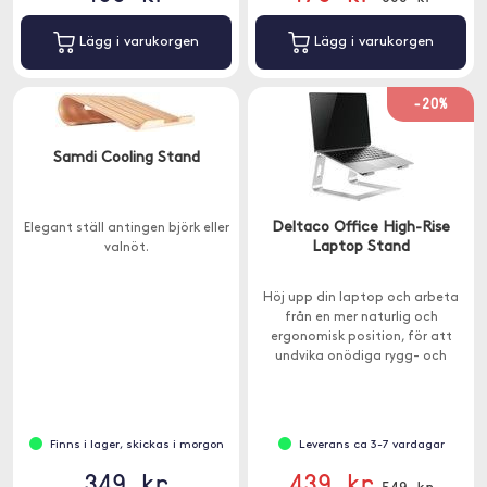
Lägg i varukorgen
Lägg i varukorgen
-20%
Samdi Cooling Stand
Deltaco Office High-Rise
Elegant ställ antingen björk eller
Laptop Stand
valnöt.
Höj upp din laptop och arbeta
från en mer naturlig och
ergonomisk position, för att
undvika onödiga rygg- och
nacksmärtor.
Finns i lager, skickas i morgon
Leverans ca 3-7 vardagar
349 kr
439 kr
549 kr