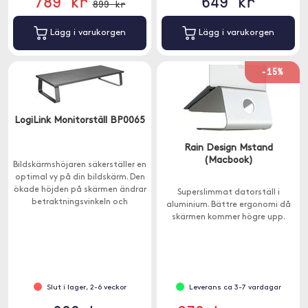
789 kr
649 kr
899 kr
Lägg i varukorgen
Lägg i varukorgen
-15%
LogiLink Monitorställ BP0065
Rain Design Mstand
(Macbook)
Bildskärmshöjaren säkerställer en
optimal vy på din bildskärm. Den
ökade höjden på skärmen ändrar
Superslimmat datorställ i
betraktningsvinkeln och
aluminium. Bättre ergonomi då
samtidigt sittpositionen.
skärmen kommer högre upp.
Slut i lager, 2-6 veckor
Leverans ca 3-7 vardagar