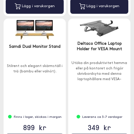
Lägg i varukorgen
Lägg i varukorgen
Deltaco Office Laptop
Samdi Dual Monitor Stand
Holder for VESA Mount
Utöka din produktivitet hemma
Stilrent och elegant skärmställ i
eller på kontoret och frigör
trä (bambu eller valnöt).
skrivbordsyta med denna
laptophållare med VESA-
montering. Ansluts enkelt till ett
VESA-fäste 75x75 eller 100x100.
Finns i lager, skickas i morgon
Leverans ca 3-7 vardagar
899 kr
349 kr