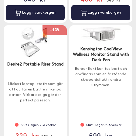
Lägg i varukorgen
Lägg i varukorgen
-13%
Kensington CoolView
Wellness Monitor Stand with
Desk Fan
Desire2 Portable Riser Stand
Bärbar fläkt kan tas bort och
användas som en fristående
skrivbordsfläkt i andra
Läckert laptop-stativ som gör
utrymmen.
att du får en bättre vinkel på
datorn. Vikbar design gör den
perfekt på resan.
Slut i lager, 2-6 veckor
Slut i lager, 2-6 veckor
329 kr
699 kr