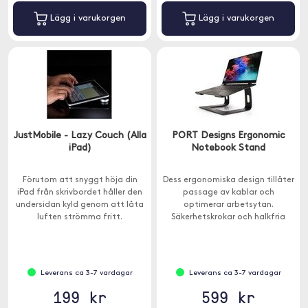
Lägg i varukorgen
Lägg i varukorgen
JustMobile - Lazy Couch (Alla
PORT Designs Ergonomic
iPad)
Notebook Stand
Förutom att snyggt höja din
Dess ergonomiska design tillåter
iPad från skrivbordet håller den
passage av kablar och
undersidan kyld genom att låta
optimerar arbetsytan.
luften strömma fritt.
Säkerhetskrokar och halkfria
kuddar förhindrar att datorn
faller av stativet.
Leverans ca 3-7 vardagar
Leverans ca 3-7 vardagar
199 kr
599 kr