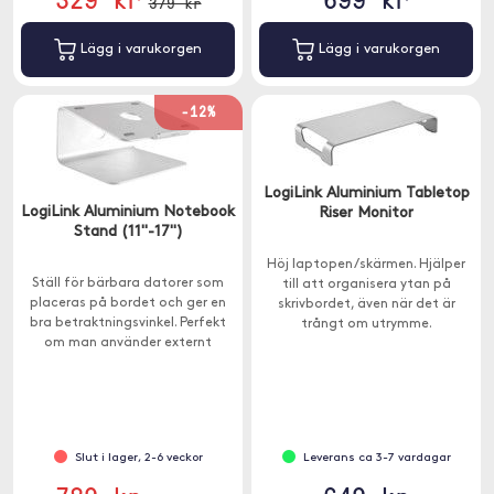
379 kr
Lägg i varukorgen
Lägg i varukorgen
-12%
LogiLink Aluminium Tabletop
LogiLink Aluminium Notebook
Riser Monitor
Stand (11"-17")
Höj laptopen/skärmen. Hjälper
Ställ för bärbara datorer som
till att organisera ytan på
placeras på bordet och ger en
skrivbordet, även när det är
bra betraktningsvinkel. Perfekt
trångt om utrymme.
om man använder externt
tangentbord och mus och vill ha
bildskärmen på en bekväm höjd.
Slut i lager, 2-6 veckor
Leverans ca 3-7 vardagar