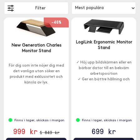
Filter
-46%
LogiLink Ergonomic Monitor
New Generation Charles
Stand
Monitor Stand
✓ Höj upp bildskärmen eller en
För dig som inte nöjer dig med
bärbar dator till en bekväm
det vanliga utan söker en
arbetsposition
produkt med exklusivitet och
✓ Ger en bättre hållning och
känsla av lyx.
avlastar nacken
✓ USB-A 3.0-portar och en USB-
C-port
Finns i lager, skickas i morgon
Finns i lager, skickas i morgon
999 kr
699 kr
1 849 kr