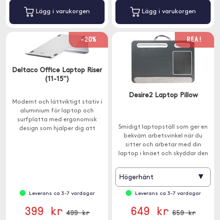
Lägg i varukorgen
Lägg i varukorgen
-20%
REA!
Deltaco Office Laptop Riser
(11-15")
Desire2 Laptop Pillow
Modernt och lättviktigt stativ i
aluminium för laptop och
surfplatta med ergonomisk
Smidigt laptopställ som ger en
design som hjälper dig att
bekväm arbetsvinkel när du
undvik onödiga rygg- och
sitter och arbetar med din
nacksmärtor.
laptop i knäet och skyddar den
mot överhettning.
▾
Högerhänt
Leverans ca 3-7 vardagar
Leverans ca 3-7 vardagar
399 kr
649 kr
499 kr
659 kr