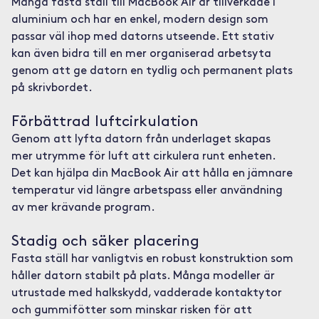
Många fasta ställ till MacBook Air är tillverkade i
aluminium och har en enkel, modern design som
passar väl ihop med datorns utseende. Ett stativ
kan även bidra till en mer organiserad arbetsyta
genom att ge datorn en tydlig och permanent plats
på skrivbordet.
Förbättrad luftcirkulation
Genom att lyfta datorn från underlaget skapas
mer utrymme för luft att cirkulera runt enheten.
Det kan hjälpa din MacBook Air att hålla en jämnare
temperatur vid längre arbetspass eller användning
av mer krävande program.
Stadig och säker placering
Fasta ställ har vanligtvis en robust konstruktion som
håller datorn stabilt på plats. Många modeller är
utrustade med halkskydd, vadderade kontaktytor
och gummifötter som minskar risken för att