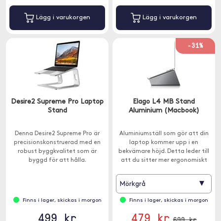
Lägg i varukorgen
Lägg i varukorgen
-31%
Desire2 Supreme Pro Laptop
Elago L4 MB Stand
Stand
Aluminium (Macbook)
Denna Desire2 Supreme Pro är
Aluminiumställ som gör att din
precisionskonstruerad med en
laptop kommer upp i en
robust byggkvalitet som är
bekvämare höjd. Detta leder till
byggd för att hålla.
att du sitter mer ergonomiskt
korrekt för att förhindra
nackproblem.
▾
Mörkgrå
Finns i lager, skickas i morgon
Finns i lager, skickas i morgon
499 kr
479 kr
699 kr