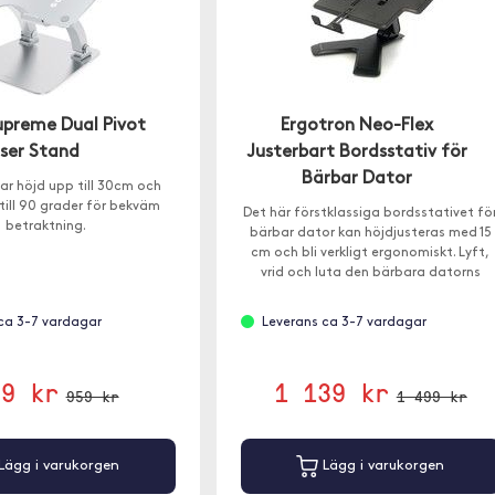
upreme Dual Pivot
Ergotron Neo-Flex
iser Stand
Justerbart Bordsstativ för
Bärbar Dator
bar höjd upp till 30cm och
 till 90 grader för bekväm
Det här förstklassiga bordsstativet fö
betraktning.
bärbar dator kan höjdjusteras med 15
cm och bli verkligt ergonomiskt. Lyft,
vrid och luta den bärbara datorns
skärm.
ca 3-7 vardagar
Leverans ca 3-7 vardagar
99 kr
1 139 kr
959 kr
1 499 kr
Lägg i varukorgen
Lägg i varukorgen