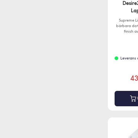
Desire
La
Supreme Li
bärbara dat
finish a
Leverans 
4