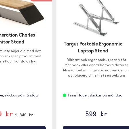
eration Charles
itor Stand
Targus Portable Ergonomic
Laptop Stand
m inte nöjer dig med det
tan söker en produkt med
Bärbart och ergonomiskt stativ för
itet och känsla av lyx.
Macbook eller andra bärbara datorer.
Minskar belastningen på nacken geno
att placera din enhet i en bekväm
visningsvinkel.
ager, skickas på måndag
Finns i lager, skickas på måndag
9 kr
599 kr
1 849 kr