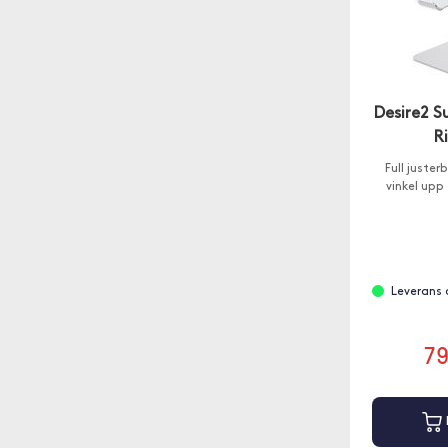
Desire2 S
R
Full juster
vinkel upp
Leverans 
7