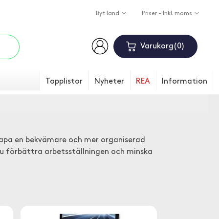
Byt land
Priser - Inkl. moms
Varukorg
0
Topplistor
Nyheter
REA
Information
skapa en bekvämare och mer organiserad
du förbättra arbetsställningen och minska