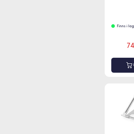
Finns i l
7