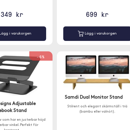
349 kr
699 kr
Lägg i varukorgen
Lägg i varukorgen
-6%
Samdi Dual Monitor Stand
signs Adjustable
Stilrent och elegant skärmställ i trä
ebook Stand
(bambu eller valnöt).
 som har en justerbar höjd
rbar vinkel. Perfekt för