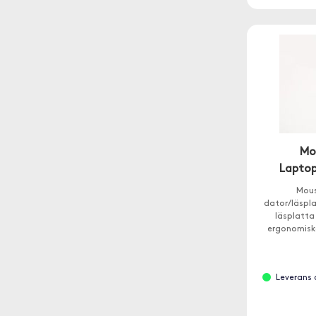
Mo
Laptop
Mous
dator/läspla
läsplatta
ergonomiska
få en 
Leverans 