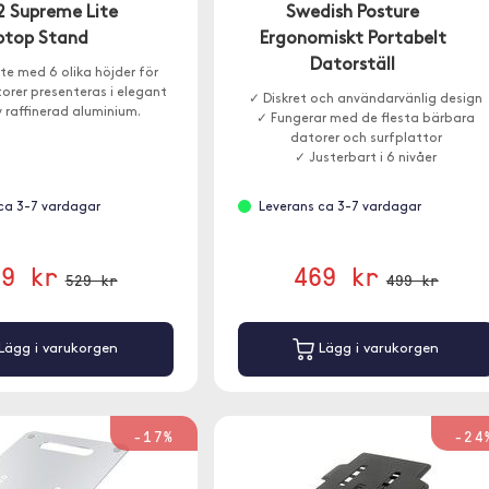
2 Supreme Lite
Swedish Posture
ptop Stand
Ergonomiskt Portabelt
Datorställ
te med 6 olika höjder för
orer presenteras i elegant
✓ Diskret och användarvänlig design
v raffinerad aluminium.
✓ Fungerar med de flesta bärbara
datorer och surfplattor
✓ Justerbart i 6 nivåer
ca 3-7 vardagar
Leverans ca 3-7 vardagar
39 kr
469 kr
529 kr
499 kr
Lägg i varukorgen
Lägg i varukorgen
-17%
-24