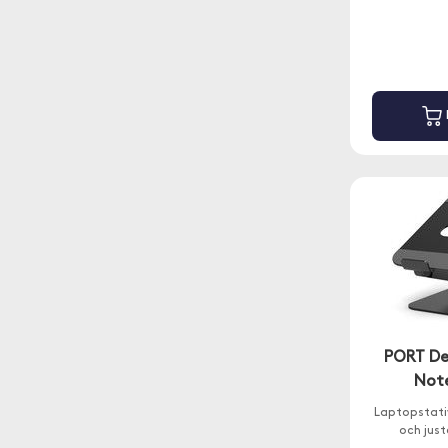
PORT De
Not
Laptopstativ
och juste