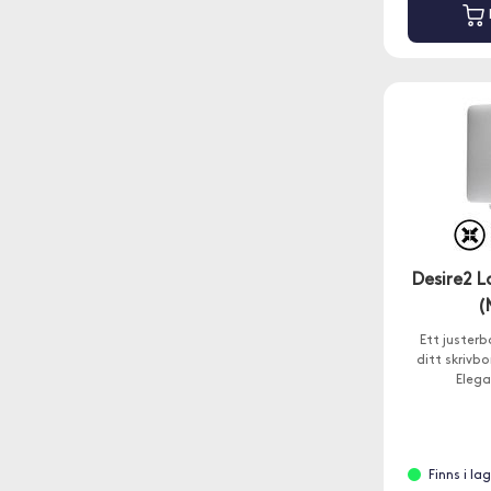
Desire2 
(
Ett justerb
ditt skrivbo
Elega
Finns i l