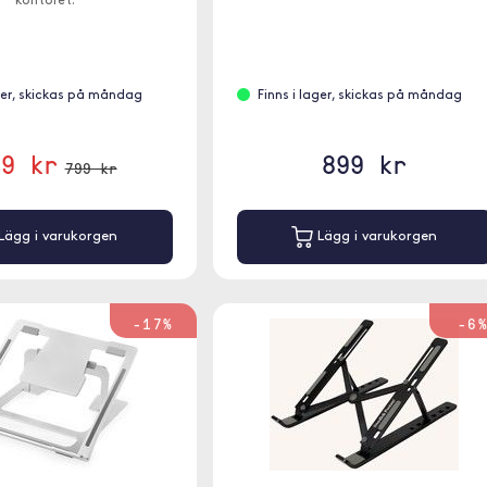
kontoret.
ager, skickas på måndag
Finns i lager, skickas på måndag
49 kr
899 kr
799 kr
Lägg i varukorgen
Lägg i varukorgen
-17%
-6