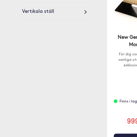
Vertikala ställ
New Gen
Mon
För dig so
vanliga u
exklusiv
Finns i l
99