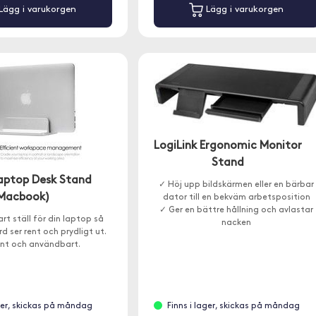
Lägg i varukorgen
Lägg i varukorgen
LogiLink Ergonomic Monitor
Stand
Laptop Desk Stand
✓ Höj upp bildskärmen eller en bärbar
Macbook)
dator till en bekväm arbetsposition
✓ Ger en bättre hållning och avlastar
art ställ för din laptop så
nacken
rd ser rent och prydligt ut.
✓ USB-A 3.0-portar och en USB-C-por
nt och användbart.
ager, skickas på måndag
Finns i lager, skickas på måndag