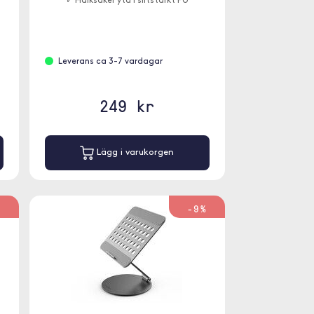
✓ Halksäker yta i slitstarkt PU
Leverans ca 3-7 vardagar
249 kr
Lägg i varukorgen
%
-9%