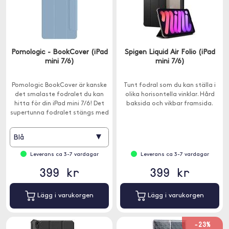
Pomologic - BookCover (iPad
Spigen Liquid Air Folio (iPad
mini 7/6)
mini 7/6)
Pomologic BookCover är kanske
Tunt fodral som du kan ställa i
det smalaste fodralet du kan
olika horisontella vinklar. Hård
hitta för din iPad mini 7/6! Det
baksida och vikbar framsida.
supertunna fodralet stängs med
magneter för att skydda både
framsidan och baksidan av din
▾
Blå
iPad mini 7/6.
Leverans ca 3-7 vardagar
Leverans ca 3-7 vardagar
399 kr
399 kr
Lägg i varukorgen
Lägg i varukorgen
-23%