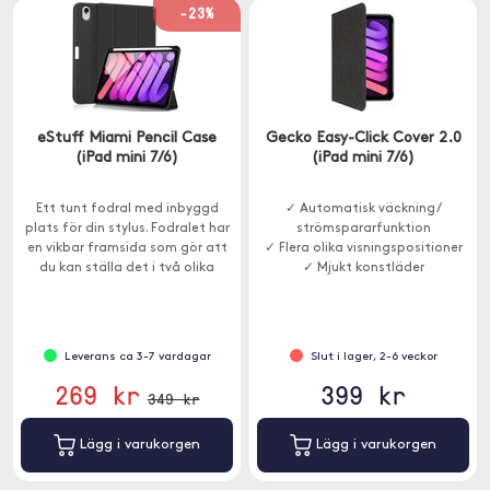
-23%
eStuff Miami Pencil Case
Gecko Easy-Click Cover 2.0
(iPad mini 7/6)
(iPad mini 7/6)
Ett tunt fodral med inbyggd
✓ Automatisk väckning /
plats för din stylus. Fodralet har
strömspararfunktion
en vikbar framsida som gör att
✓ Flera olika visningspositioner
du kan ställa det i två olika
✓ Mjukt konstläder
lägen.
Leverans ca 3-7 vardagar
Slut i lager, 2-6 veckor
269 kr
399 kr
349 kr
Lägg i varukorgen
Lägg i varukorgen