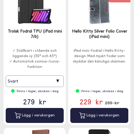
Trolsk Fodral TPU (iPad mini
Hello Kitty Silver Folio Cover
7/6)
(iPad mini)
✓ Ställbart i stående och
iPad mini-fodral i Hello Kitty-
liggande vy (30° och 65°)
design. Med mjukt foder som
✓ Automatisk somna-/sova-
skyddar den känsliga skärmen.
funktion
✓ Plats för Apple Pencil
▾
Svart
Finns i lager, skickas i dag
Finns i lager, skickas i dag
279 kr
229 kr
299 kr
Lägg i varukorgen
Lägg i varukorgen