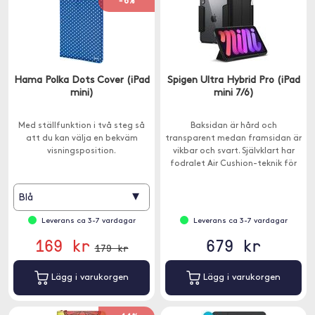
-6%
Hama Polka Dots Cover (iPad
Spigen Ultra Hybrid Pro (iPad
mini)
mini 7/6)
Med ställfunktion i två steg så
Baksidan är hård och
att du kan välja en bekväm
transparent medan framsidan är
visningsposition.
vikbar och svart. Självklart har
fodralet Air Cushion-teknik för
att avvärja skador.
▾
Blå
Leverans ca 3-7 vardagar
Leverans ca 3-7 vardagar
169 kr
679 kr
179 kr
Lägg i varukorgen
Lägg i varukorgen