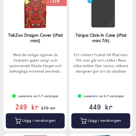
-11%
TabZoo Dragon Cover (iPad
Targus Click-In Case (iPad
mini)
mini 7/6)
Med de rörliga ögonen är
Ett stilrent fodral till iPad mini
fodralet galet roligt och
7/6 som går att ställa i flera
spännande! Glada färger och
olika vinklar. Den tunna, vikbara
behagliga material används.
designen gör att du skyddar
både fram- och baksidan av din
iPad.
Leverans ca 3-7 vardagar
Leverans ca 3-7 vardagar
249 kr
449 kr
279 kr
Lägg i varukorgen
Lägg i varukorgen