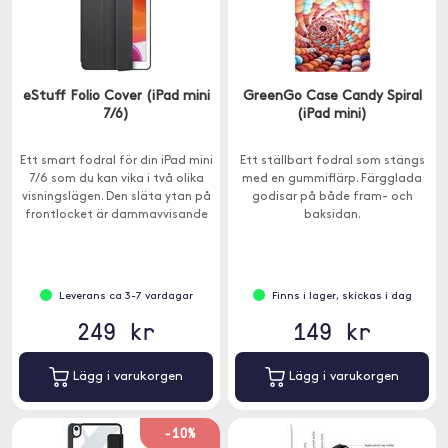
eStuff Folio Cover (iPad mini
GreenGo Case Candy Spiral
7/6)
(iPad mini)
Ett smart fodral för din iPad mini
Ett ställbart fodral som stängs
7/6 som du kan vika i två olika
med en gummiflärp. Färgglada
visningslägen. Den släta ytan på
godisar på både fram- och
frontlocket är dammavvisande
baksidan.
och den mjuka baksidan ger ett
bra skydd.
Leverans ca 3-7 vardagar
Finns i lager, skickas i dag
249 kr
149 kr
Lägg i varukorgen
Lägg i varukorgen
-10%