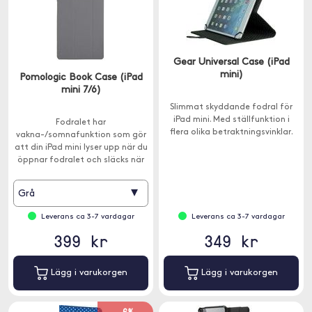
Gear Universal Case (iPad
mini)
Pomologic Book Case (iPad
mini 7/6)
Slimmat skyddande fodral för
iPad mini. Med ställfunktion i
Fodralet har
flera olika betraktningsvinklar.
vakna-/somnafunktion som gör
att din iPad mini lyser upp när du
öppnar fodralet och släcks när
du stänger fodralet.
▾
Grå
Leverans ca 3-7 vardagar
Leverans ca 3-7 vardagar
399 kr
349 kr
Lägg i varukorgen
Lägg i varukorgen