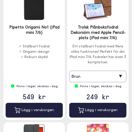
Pipetto Origami No1 (iPad
Trolsk Plånboksfodral
mini 7/6)
Dekorsöm med Apple Pencil-
plats (iPad mini 7/6)
✓ Ställbart fodral
Ett ställbart fodral med flera
✓ Origami-design
olika funktioner! Perfekt för din
✓ Robust skydd
iPad mini 7/6. Fodralet har även 3
kortplatser.
▾
Brun
Finns i lager, skickas i dag
Finns i lager, skickas i dag
549 kr
249 kr
Lägg i varukorgen
Lägg i varukorgen