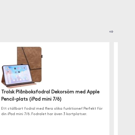
⇨
Trolsk
Trolsk Plånboksfodral Dekorsöm med Apple
✓ Ställb
Pencil-plats (iPad mini 7/6)
✓ Autom
✓ Plats 
Ett ställbart fodral med flera olika funktioner! Perfekt för
din iPad mini 7/6. Fodralet har även 3 kortplatser.
Finns