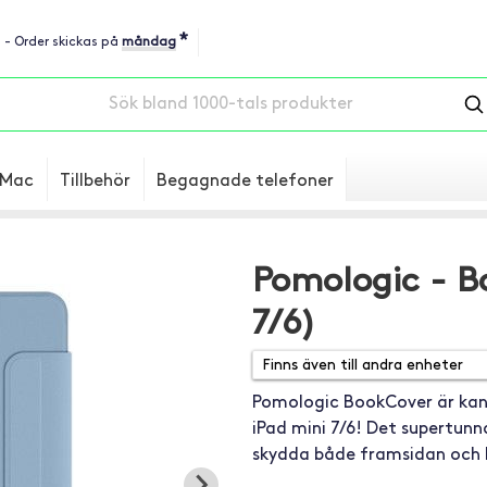
*
u - Order skickas på
måndag
Mac
Tillbehör
Begagnade telefoner
Pomologic - B
7/6)
Pomologic BookCover är kans
iPad mini 7/6! Det supertun
skydda både framsidan och b