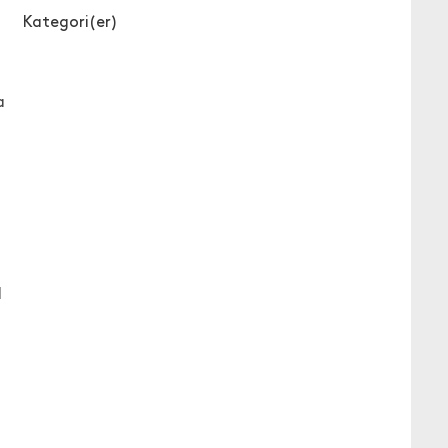
Kategori(er)
a
I