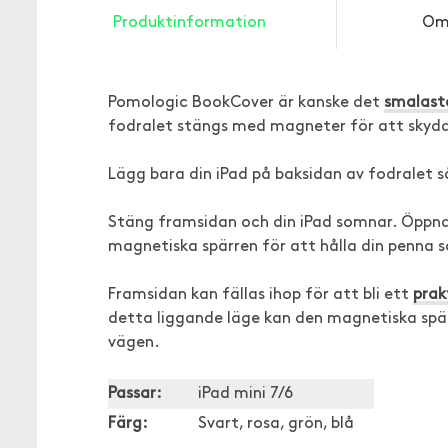
Produktinformation
Om
Pomologic BookCover är kanske det
smalast
fodralet stängs med magneter för att skydd
Lägg bara din iPad på baksidan av fodralet så
Stäng framsidan och din iPad somnar. Öppna 
magnetiska spärren för att hålla din penna sä
Framsidan kan fällas ihop för att bli ett
prak
detta liggande läge kan den magnetiska spär
vägen.
Passar:
iPad mini 7/6
Färg:
Svart, rosa, grön, blå