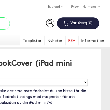
Byt land
Priser - Inkl. moms
Varukorg
0
Topplistor
Nyheter
REA
Information
ookCover (iPad mini
ke det smalaste fodralet du kan hitta för din
na fodralet stängs med magneter för att
aksidan av din iPad mini 7/6.