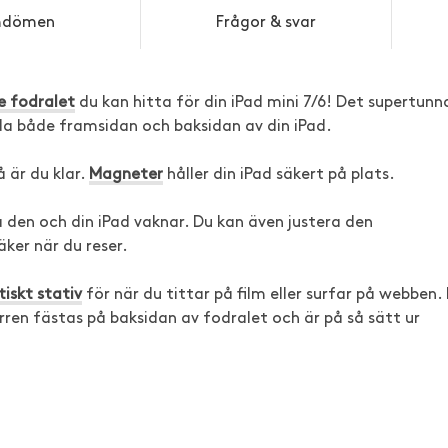
dömen
Frågor & svar
e fodralet
du kan hitta för din iPad mini 7/6! Det supertunn
a både framsidan och baksidan av din iPad.
 är du klar.
Magneter
håller din iPad säkert på plats.
den och din iPad vaknar. Du kan även justera den
ker när du reser.
tiskt stativ
för när du tittar på film eller surfar på webben. 
ren fästas på baksidan av fodralet och är på så sätt ur