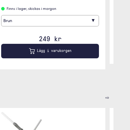
Svart
Finns i lager, skickas i morgon
▾
Brun
249 kr
Lägg i varukorgen
⇨