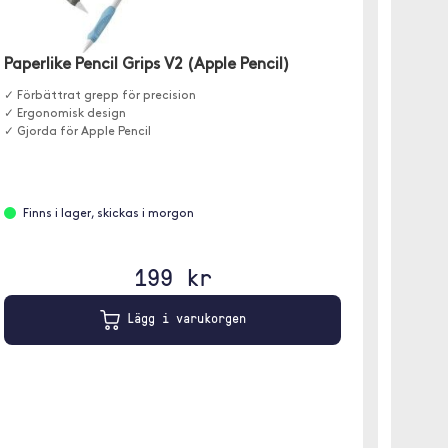
Paperl
Paperlike Pencil Grips V2 (Apple Pencil)
✓ 4-pac
✓ Passar
✓ Förbättrat grepp för precision
✓ Ergonomisk design
✓ Gjorda för Apple Pencil
Finns
Finns i lager, skickas i morgon
199 kr
Lägg i varukorgen