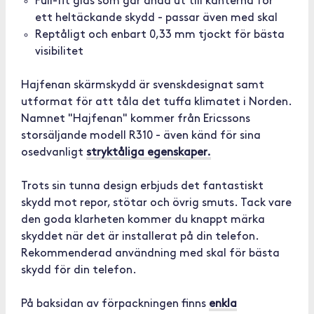
Full-fit glas som går ända ut till kanterna för
ett heltäckande skydd - passar även med skal
Reptåligt och enbart 0,33 mm tjockt för bästa
visibilitet
Hajfenan skärmskydd är svenskdesignat samt
utformat för att tåla det tuffa klimatet i Norden.
Namnet "Hajfenan" kommer från Ericssons
storsäljande modell R310 - även känd för sina
osedvanligt
stryktåliga egenskaper.
Trots sin tunna design erbjuds det fantastiskt
skydd mot repor, stötar och övrig smuts. Tack vare
den goda klarheten kommer du knappt märka
skyddet när det är installerat på din telefon.
Rekommenderad användning med skal för bästa
skydd för din telefon.
På baksidan av förpackningen finns
enkla