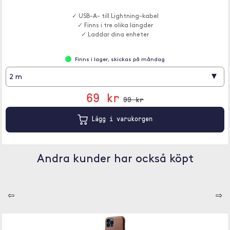
✓ USB-A- till Lightning-kabel
✓ Finns i tre olika längder
✓ Laddar dina enheter
Finns i lager, skickas på måndag
▾
2 m
69 kr
99 kr
Lägg i varukorgen
Andra kunder har också köpt
⇦
⇨