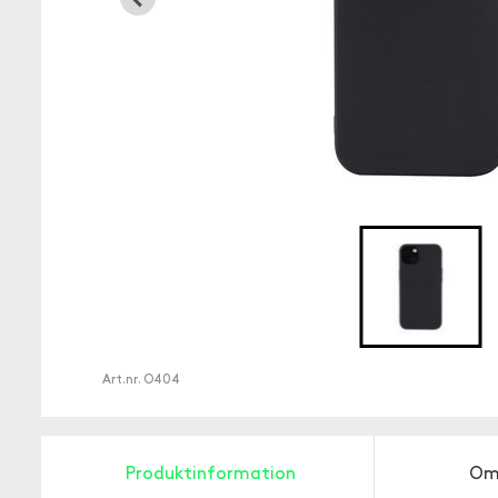
Art.nr.
O404
Produktinformation
Om