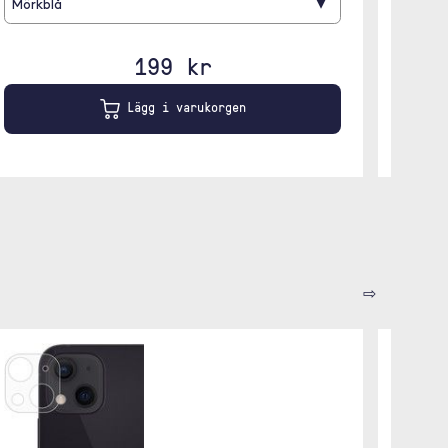
▾
Mörkblå
199 kr
Lägg i varukorgen
⇨