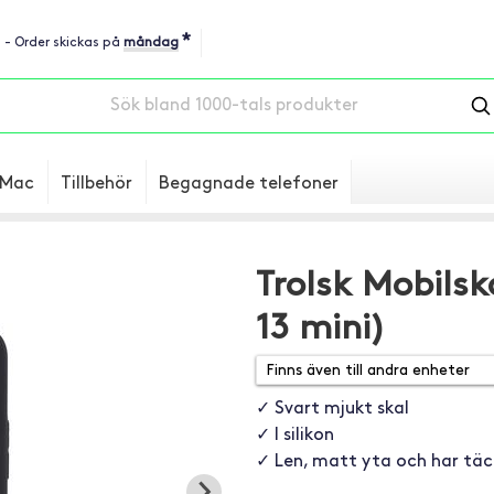
*
u - Order skickas på
måndag
Mac
Tillbehör
Begagnade telefoner
Trolsk Mobilsk
13 mini)
✓ Svart mjukt skal
✓ I silikon
✓ Len, matt yta och har tä