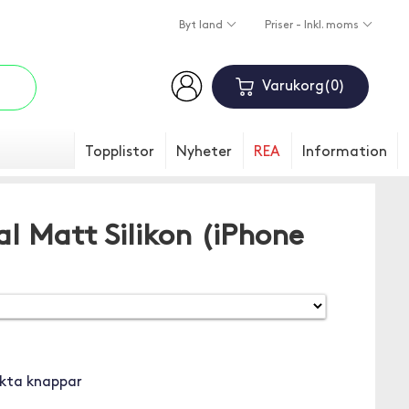
Byt land
Priser - Inkl. moms
Varukorg
0
Topplistor
Nyheter
REA
Information
al Matt Silikon (iPhone
ckta knappar