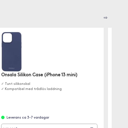
⇨
Onsala Silikon Case (iPhone 13 mini)
eStuff
✓ Tunt silikonskal
Den geno
✓ Kompatibel med trådlös laddning
telefone
Leverans ca 3-7 vardagar
Finns