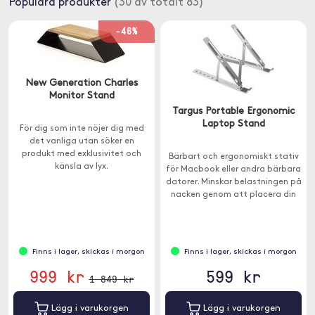
Populära produkter
(30 av totalt 83)
-46%
New Generation Charles
Monitor Stand
Targus Portable Ergonomic
Laptop Stand
För dig som inte nöjer dig med
det vanliga utan söker en
produkt med exklusivitet och
Bärbart och ergonomiskt stativ
känsla av lyx.
för Macbook eller andra bärbara
datorer. Minskar belastningen på
nacken genom att placera din
enhet i en bekväm visningsvinkel.
Finns i lager, skickas i morgon
Finns i lager, skickas i morgon
999 kr
599 kr
1 849 kr
Lägg i varukorgen
Lägg i varukorgen