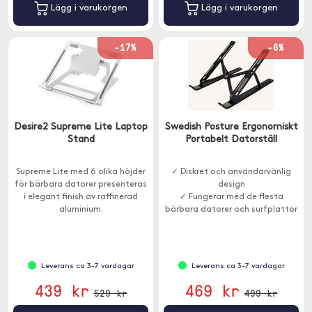
Lägg i varukorgen
Lägg i varukorgen
-17%
-6%
Desire2 Supreme Lite Laptop
Swedish Posture Ergonomiskt
Stand
Portabelt Datorställ
Supreme Lite med 6 olika höjder
✓ Diskret och användarvänlig
för bärbara datorer presenteras
design
i elegant finish av raffinerad
✓ Fungerar med de flesta
aluminium.
bärbara datorer och surfplattor
✓ Justerbart i 6 nivåer
Leverans ca 3-7 vardagar
Leverans ca 3-7 vardagar
439 kr
469 kr
529 kr
499 kr