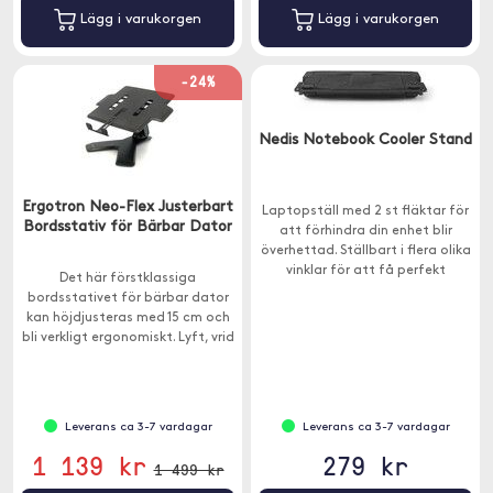
Lägg i varukorgen
Lägg i varukorgen
-24%
Nedis Notebook Cooler Stand
Ergotron Neo-Flex Justerbart
Laptopställ med 2 st fläktar för
Bordsstativ för Bärbar Dator
att förhindra din enhet blir
överhettad. Ställbart i flera olika
vinklar för att få perfekt
Det här förstklassiga
betraktningsvinkel, så att du kan
bordsstativet för bärbar dator
arbeta bekvämt.
kan höjdjusteras med 15 cm och
bli verkligt ergonomiskt. Lyft, vrid
och luta den bärbara datorns
skärm.
Leverans ca 3-7 vardagar
Leverans ca 3-7 vardagar
1 139 kr
279 kr
1 499 kr