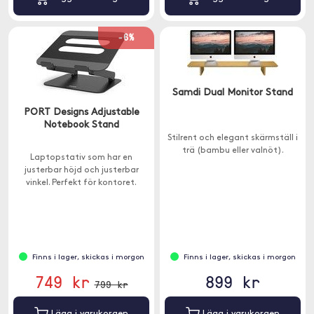
-6%
Samdi Dual Monitor Stand
PORT Designs Adjustable
Notebook Stand
Stilrent och elegant skärmställ i
trä (bambu eller valnöt).
Laptopstativ som har en
justerbar höjd och justerbar
vinkel. Perfekt för kontoret.
Finns i lager, skickas i morgon
Finns i lager, skickas i morgon
749 kr
899 kr
799 kr
Lägg i varukorgen
Lägg i varukorgen