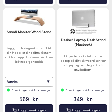
Samdi Monitor Wood Stand
Desire2 Laptop Desk Stand
(Macbook)
Snyggt och elegant träställ till
din Mac eller din skärm. Genom
Ett justerbart ställ för din
att höja upp din skärm får du en
laptop så ditt skrivbord ser rent
bättre ergonomisk
och prydligt ut. Elegant och
arbetsställning och det är
användbart.
lättare att organisera på
skrivbordet.
▾
Bambu
Finns i lager, skickas i morgon
Finns i lager, skickas i morgon
569 kr
349 kr
Lägg i varukorgen
Lägg i varukorgen