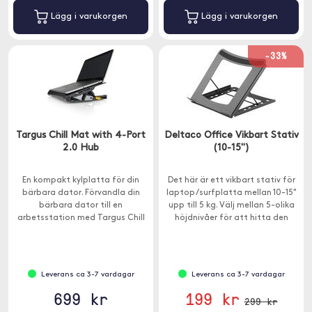
Lägg i varukorgen
Lägg i varukorgen
-33%
Targus Chill Mat with 4-Port
Deltaco Office Vikbart Stativ
2.0 Hub
(10-15")
En kompakt kylplatta för din
Det här är ett vikbart stativ för
bärbara dator. Förvandla din
laptop/surfplatta mellan 10-15"
bärbara dator till en
upp till 5 kg. Välj mellan 5-olika
arbetsstation med Targus Chill
höjdnivåer för att hitta den
Mat+ med 4-ports Hub.
bästa betraktningsvinkeln från
en bekväm ergonomisk position.
Leverans ca 3-7 vardagar
Leverans ca 3-7 vardagar
699 kr
199 kr
299 kr