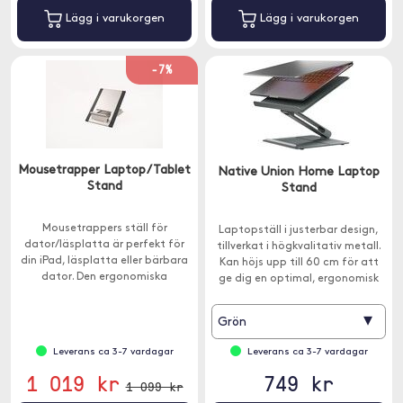
Lägg i varukorgen
Lägg i varukorgen
-7%
Mousetrapper Laptop/Tablet
Native Union Home Laptop
Stand
Stand
Mousetrappers ställ för
Laptopställ i justerbar design,
dator/läsplatta är perfekt för
tillverkat i högkvalitativ metall.
din iPad, läsplatta eller bärbara
Kan höjs upp till 60 cm för att
dator. Den ergonomiska
ge dig en optimal, ergonomisk
designen hjälper dig att få en
hållning.
bättre sittställning.
▾
Grön
Leverans ca 3-7 vardagar
Leverans ca 3-7 vardagar
1 019 kr
749 kr
1 099 kr