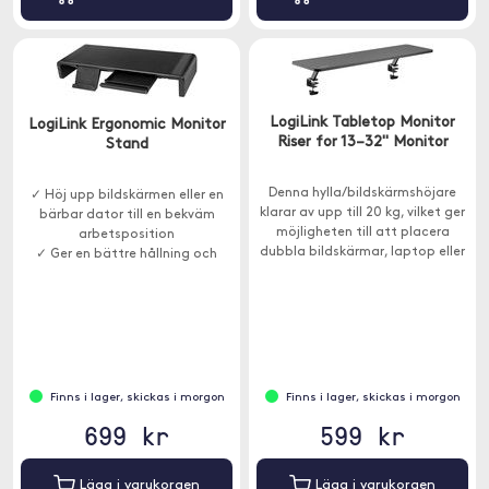
LogiLink Tabletop Monitor
LogiLink Ergonomic Monitor
Riser for 13–32" Monitor
Stand
Denna hylla/bildskärmshöjare
✓ Höj upp bildskärmen eller en
klarar av upp till 20 kg, vilket ger
bärbar dator till en bekväm
möjligheten till att placera
arbetsposition
dubbla bildskärmar, laptop eller
✓ Ger en bättre hållning och
mindre kontorsmaterial eller
avlastar nacken
inredningsdetaljer.
✓ USB-A 3.0-portar och en USB-
C-port
Finns i lager, skickas i morgon
Finns i lager, skickas i morgon
699 kr
599 kr
Lägg i varukorgen
Lägg i varukorgen