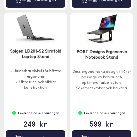
Spigen LD201-S2 Slimfold
PORT Designs Ergonomic
Laptop Stand
Notebook Stand
✓ Justerbar vinkel för bättre
Dess ergonomiska design tillåter
ergonomi
passage av kablar och
✓ Ultratunn och vikbar
optimerar arbetsytan.
konstruktion
Säkerhetskrokar och halkfria
✓ Halksäker yta i slitstarkt PU
kuddar förhindrar att datorn
faller av stativet.
Leverans ca 3-7 vardagar
Leverans ca 3-7 vardagar
249 kr
599 kr