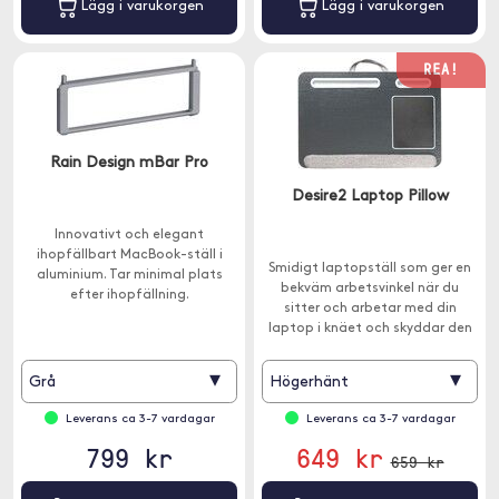
Lägg i varukorgen
Lägg i varukorgen
REA!
Rain Design mBar Pro
Desire2 Laptop Pillow
Innovativt och elegant
ihopfällbart MacBook-ställ i
Smidigt laptopställ som ger en
aluminium. Tar minimal plats
bekväm arbetsvinkel när du
efter ihopfällning.
sitter och arbetar med din
laptop i knäet och skyddar den
mot överhettning.
▾
▾
Grå
Högerhänt
Leverans ca 3-7 vardagar
Leverans ca 3-7 vardagar
799 kr
649 kr
659 kr