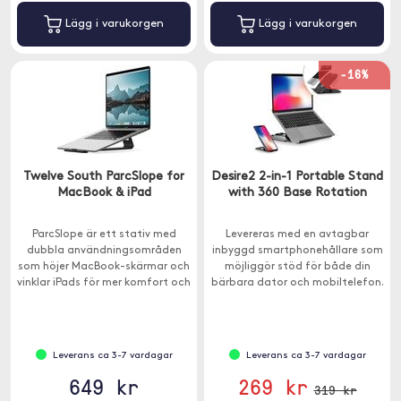
Lägg i varukorgen
Lägg i varukorgen
-16%
Twelve South ParcSlope for
Desire2 2-in-1 Portable Stand
MacBook & iPad
with 360 Base Rotation
ParcSlope är ett stativ med
Levereras med en avtagbar
dubbla användningsområden
inbyggd smartphonehållare som
som höjer MacBook-skärmar och
möjliggör stöd för både din
vinklar iPads för mer komfort och
bärbara dator och mobiltelefon.
produktivitet.
Leverans ca 3-7 vardagar
Leverans ca 3-7 vardagar
649 kr
269 kr
319 kr