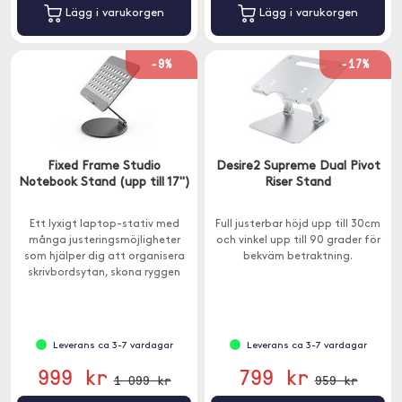
Lägg i varukorgen
Lägg i varukorgen
-9%
-17%
Fixed Frame Studio
Desire2 Supreme Dual Pivot
Notebook Stand (upp till 17")
Riser Stand
Ett lyxigt laptop-stativ med
Full justerbar höjd upp till 30cm
många justeringsmöjligheter
och vinkel upp till 90 grader för
som hjälper dig att organisera
bekväm betraktning.
skrivbordsytan, skona ryggen
och göra ditt arbete mer
effektivt.
Leverans ca 3-7 vardagar
Leverans ca 3-7 vardagar
999 kr
799 kr
1 099 kr
959 kr