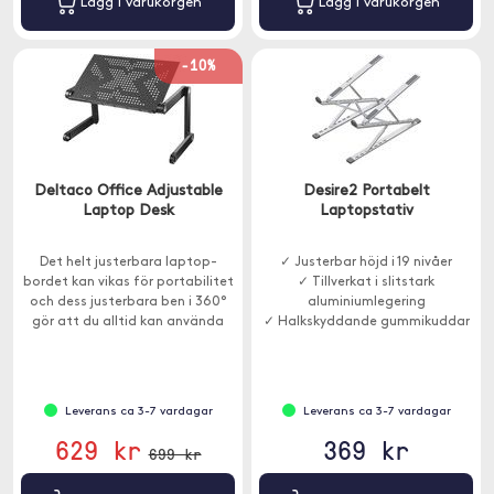
Lägg i varukorgen
Lägg i varukorgen
-10%
Deltaco Office Adjustable
Desire2 Portabelt
Laptop Desk
Laptopstativ
Det helt justerbara laptop-
✓ Justerbar höjd i 19 nivåer
bordet kan vikas för portabilitet
✓ Tillverkat i slitstark
och dess justerbara ben i 360°
aluminiumlegering
gör att du alltid kan använda
✓ Halkskyddande gummikuddar
din enhet från en bekväm och
ergonomiska position och
undvika nack- och axelsmärta.
Leverans ca 3-7 vardagar
Leverans ca 3-7 vardagar
629 kr
369 kr
699 kr