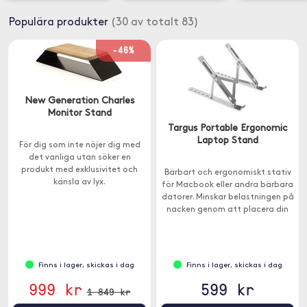
Populära produkter
(30 av totalt 83)
-46%
New Generation Charles
Monitor Stand
Targus Portable Ergonomic
Laptop Stand
För dig som inte nöjer dig med
det vanliga utan söker en
produkt med exklusivitet och
Bärbart och ergonomiskt stativ
känsla av lyx.
för Macbook eller andra bärbara
datorer. Minskar belastningen på
nacken genom att placera din
enhet i en bekväm visningsvinkel.
Finns i lager, skickas i dag
Finns i lager, skickas i dag
999 kr
599 kr
1 849 kr