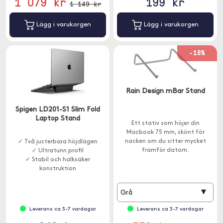
1 079 kr
199 kr
1 149 kr
Lägg i varukorgen
Lägg i varukorgen
-18%
Rain Design mBar Stand
Spigen LD201-S1 Slim Fold
Laptop Stand
Ett stativ som höjer din
Macbook 75 mm, skönt för
nacken om du sitter mycket
✓ Två justerbara höjdlägen
framför datorn.
✓ Ultratunn profil
✓ Stabil och halksäker
konstruktion
▾
Grå
Leverans ca 3-7 vardagar
Leverans ca 3-7 vardagar