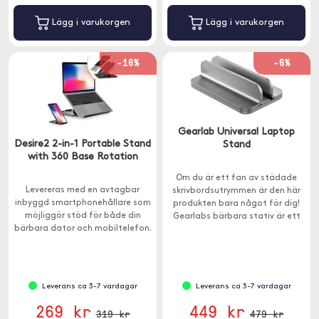
Lägg i varukorgen
Lägg i varukorgen
-16%
-6%
Gearlab Universal Laptop
Desire2 2-in-1 Portable Stand
Stand
with 360 Base Rotation
Om du är ett fan av städade
Levereras med en avtagbar
skrivbordsutrymmen är den här
inbyggd smartphonehållare som
produkten bara något för dig!
möjliggör stöd för både din
Gearlabs bärbara stativ är ett
bärbara dator och mobiltelefon.
perfekt tillbehör för dig om har
en laptop.
Leverans ca 3-7 vardagar
Leverans ca 3-7 vardagar
269 kr
449 kr
319 kr
479 kr