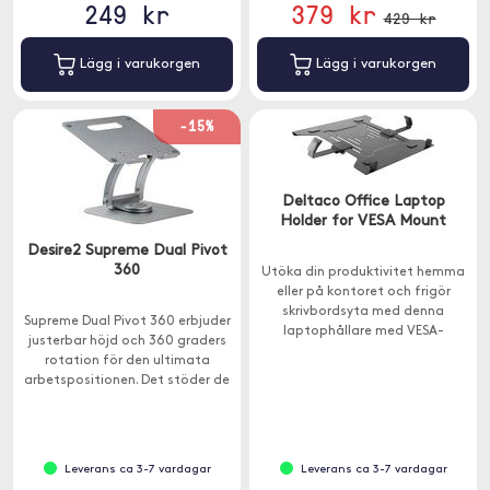
249 kr
379 kr
429 kr
Lägg i varukorgen
Lägg i varukorgen
-15%
Deltaco Office Laptop
Holder for VESA Mount
Desire2 Supreme Dual Pivot
360
Utöka din produktivitet hemma
eller på kontoret och frigör
skrivbordsyta med denna
Supreme Dual Pivot 360 erbjuder
laptophållare med VESA-
justerbar höjd och 360 graders
montering. Ansluts enkelt till ett
rotation för den ultimata
VESA-fäste 75x75 eller 100x100.
arbetspositionen. Det stöder de
flesta bärbara datorer mellan
10-17,3" och kan belastas med
upp till 6kg.
Leverans ca 3-7 vardagar
Leverans ca 3-7 vardagar