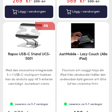
269 kr
589 kr
299 kr
599 kr
Lägg i varukorgen
Lägg i varukorgen
-6%
Rapoo USB-C Stand UCS-
JustMobile - Lazy Couch (Alla
5001
iPad)
Med den innovativa integrerade
Förutom att snyggt höja din
5-i-1 USB-C-multiport-hubben
iPad från skrivbordet håller den
kan du ansluta upp till 5 enheter
undersidan kyld genom att låta
samtidigt. Justerbart stativ.
luften strömma fritt.
Leverans ca 3-7 vardagar
Leverans ca 3-7 vardagar