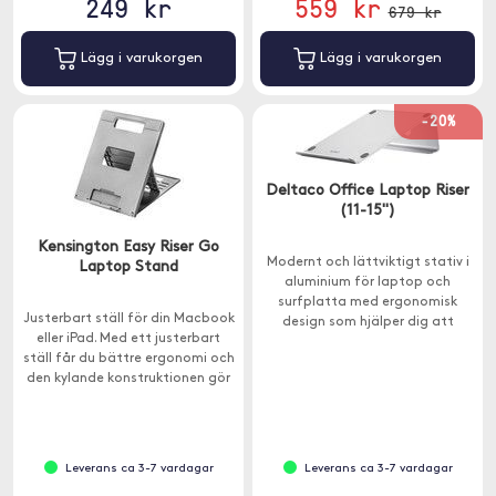
249 kr
559 kr
679 kr
Lägg i varukorgen
Lägg i varukorgen
-20%
Deltaco Office Laptop Riser
(11-15")
Kensington Easy Riser Go
Modernt och lättviktigt stativ i
Laptop Stand
aluminium för laptop och
surfplatta med ergonomisk
Justerbart ställ för din Macbook
design som hjälper dig att
eller iPad. Med ett justerbart
undvik onödiga rygg- och
ställ får du bättre ergonomi och
nacksmärtor.
den kylande konstruktionen gör
så din enhet inte blir överhettad.
Leverans ca 3-7 vardagar
Leverans ca 3-7 vardagar