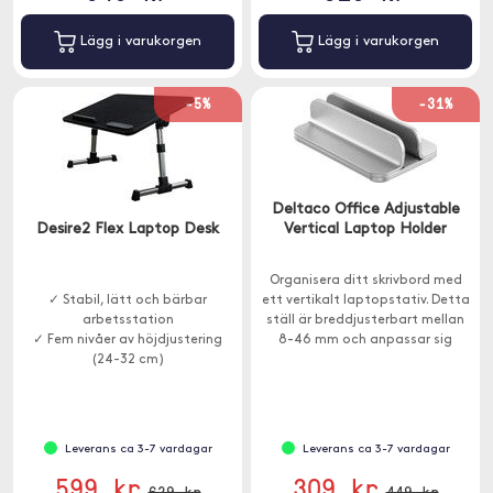
Lägg i varukorgen
Lägg i varukorgen
-5%
-31%
Deltaco Office Adjustable
Desire2 Flex Laptop Desk
Vertical Laptop Holder
Organisera ditt skrivbord med
✓ Stabil, lätt och bärbar
ett vertikalt laptopstativ. Detta
arbetsstation
ställ är breddjusterbart mellan
✓ Fem nivåer av höjdjustering
8-46 mm och anpassar sig
(24-32 cm)
enkelt till tjockleken på en
✓ Justerbar vinkel 0-36 grader
mängd olika laptops.
Leverans ca 3-7 vardagar
Leverans ca 3-7 vardagar
599 kr
309 kr
629 kr
449 kr