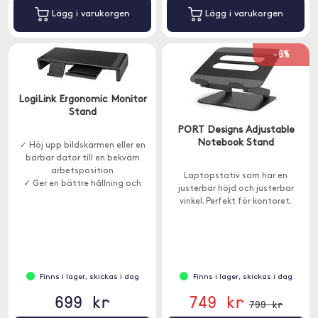
Lägg i varukorgen
Lägg i varukorgen
-6%
LogiLink Ergonomic Monitor
Stand
PORT Designs Adjustable
Notebook Stand
✓ Höj upp bildskärmen eller en
bärbar dator till en bekväm
arbetsposition
Laptopstativ som har en
✓ Ger en bättre hållning och
justerbar höjd och justerbar
avlastar nacken
vinkel. Perfekt för kontoret.
✓ USB-A 3.0-portar och en USB-
C-port
Finns i lager, skickas i dag
Finns i lager, skickas i dag
699 kr
749 kr
799 kr