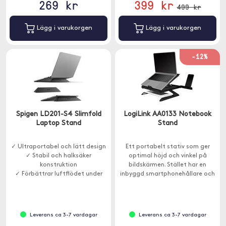
269 kr
399 kr
499 kr
Lägg i varukorgen
Lägg i varukorgen
-12%
Spigen LD201-S4 Slimfold
LogiLink AA0133 Notebook
Laptop Stand
Stand
✓ Ultraportabel och lätt design
Ett portabelt stativ som ger
✓ Stabil och halksäker
optimal höjd och vinkel på
konstruktion
bildskärmen. Stället har en
✓ Förbättrar luftflödet under
inbyggd smartphonehållare och
enheten
passar bärbara datorer eller
surfplattor som är mellan 10-
15,6".
Leverans ca 3-7 vardagar
Leverans ca 3-7 vardagar