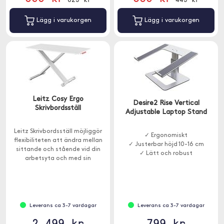
Lägg i varukorgen
Lägg i varukorgen
Leitz Cosy Ergo
Desire2 Rise Vertical
Skrivbordsställ
Adjustable Laptop Stand
Leitz Skrivbordsställ möjliggör
✓ Ergonomiskt
flexibiliteten att ändra mellan
✓ Justerbar höjd 10-16 cm
sittande och stående vid din
✓ Lätt och robust
arbetsyta och med sin
kompakta, bärbara storlek
skapar den en ergonomisk
ställning var som helst.
Leverans ca 3-7 vardagar
Leverans ca 3-7 vardagar
2 499 kr
799 kr