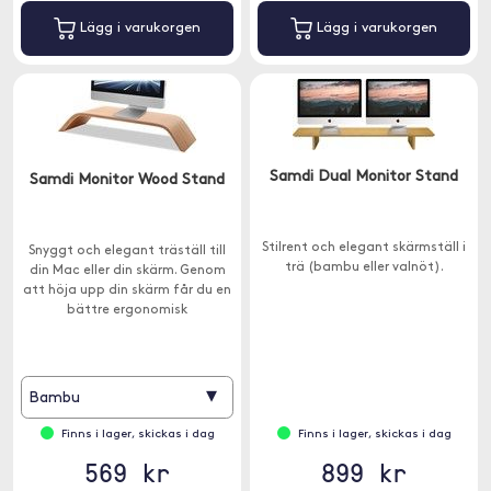
Lägg i varukorgen
Lägg i varukorgen
Samdi Dual Monitor Stand
Samdi Monitor Wood Stand
Stilrent och elegant skärmställ i
Snyggt och elegant träställ till
trä (bambu eller valnöt).
din Mac eller din skärm. Genom
att höja upp din skärm får du en
bättre ergonomisk
arbetsställning och det är
lättare att organisera på
skrivbordet.
▾
Bambu
Finns i lager, skickas i dag
Finns i lager, skickas i dag
569 kr
899 kr