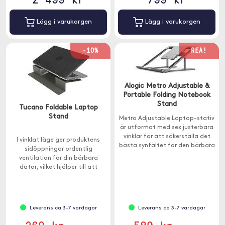
Lägg i varukorgen
Lägg i varukorgen
-10%
REA!
Alogic Metro Adjustable &
Portable Folding Notebook
Stand
Tucano Foldable Laptop
Stand
Metro Adjustable Laptop-stativ
är utformat med sex justerbara
vinklar för att säkerställa det
I vinklat läge ger produktens
bästa synfältet för den bärbara
sidöppningar ordentlig
datorn eller MacBook-enheten,
ventilation för din bärbara
oavsett om du är hemma eller
dator, vilket hjälper till att
på kontoret.
undvika överhettning.
Leverans ca 3-7 vardagar
Leverans ca 3-7 vardagar